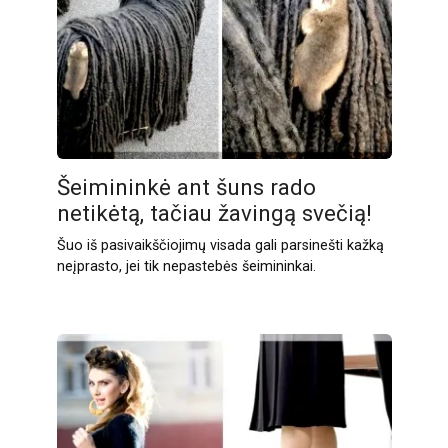
Šeimininkė ant šuns rado
netikėtą, tačiau žavingą svečią!
Šuo iš pasivaikščiojimų visada gali parsinešti kažką
neįprasto, jei tik nepastebės šeimininkai.