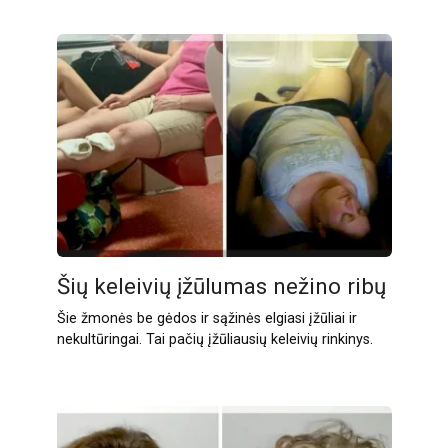
Šių keleivių įžūlumas nežino ribų
Šie žmonės be gėdos ir sąžinės elgiasi įžūliai ir
nekultūringai. Tai pačių įžūliausių keleivių rinkinys.