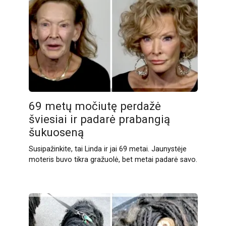
69 metų močiutę perdažė
šviesiai ir padarė prabangią
šukuoseną
Susipažinkite, tai Linda ir jai 69 metai. Jaunystėje
moteris buvo tikra gražuolė, bet metai padarė savo.