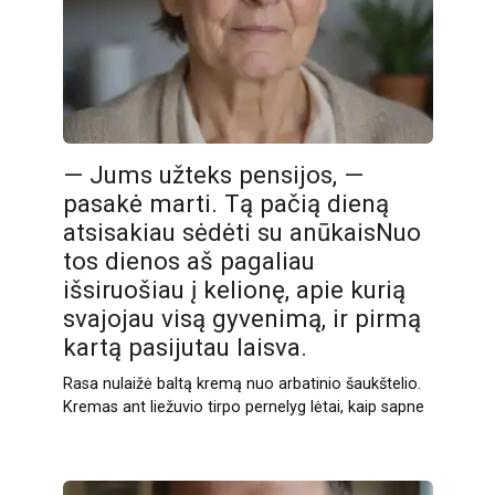
— Jums užteks pensijos, —
pasakė marti. Tą pačią dieną
atsisakiau sėdėti su anūkaisNuo
tos dienos aš pagaliau
išsiruošiau į kelionę, apie kurią
svajojau visą gyvenimą, ir pirmą
kartą pasijutau laisva.
Rasa nulaižė baltą kremą nuo arbatinio šaukštelio.
Kremas ant liežuvio tirpo pernelyg lėtai, kaip sapne