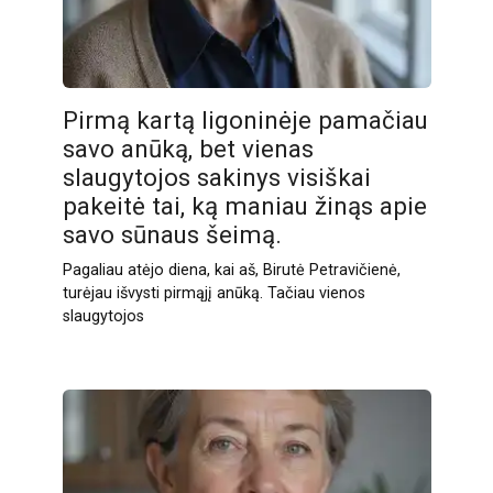
Pirmą kartą ligoninėje pamačiau
savo anūką, bet vienas
slaugytojos sakinys visiškai
pakeitė tai, ką maniau žinąs apie
savo sūnaus šeimą.
Pagaliau atėjo diena, kai aš, Birutė Petravičienė,
turėjau išvysti pirmąjį anūką. Tačiau vienos
slaugytojos