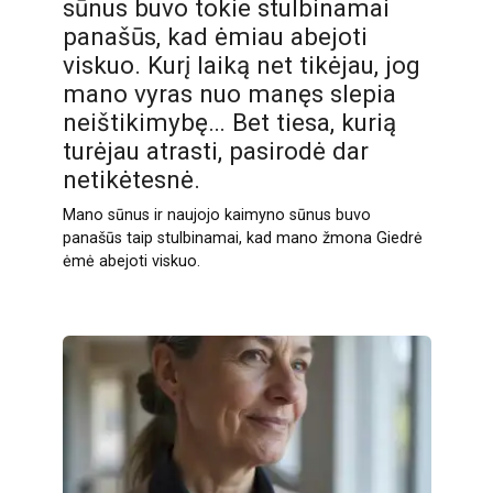
sūnus buvo tokie stulbinamai
panašūs, kad ėmiau abejoti
viskuo. Kurį laiką net tikėjau, jog
mano vyras nuo manęs slepia
neištikimybę… Bet tiesa, kurią
turėjau atrasti, pasirodė dar
netikėtesnė.
Mano sūnus ir naujojo kaimyno sūnus buvo
panašūs taip stulbinamai, kad mano žmona Giedrė
ėmė abejoti viskuo.