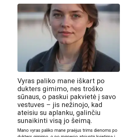
Vyras paliko mane iškart po
dukters gimimo, nes troško
sūnaus, o paskui pakvietė į savo
vestuves – jis nežinojo, kad
ateisiu su aplanku, galinčiu
sunaikinti visą jo šeimą.
Mano vyras paliko mane praėjus trims dienoms po
dukters gimimo, o po mėnesio atsiuntė kvietimą į