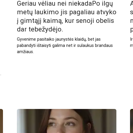
Geriau vėliau nei niekadaPo ilgų
metų laukimo jis pagaliau atvyko
s
į gimtąjį kaimą, kur senoji obelis
dar tebežydėjo.
Gyvenime pasitaiko jaunystės klaidų, bet jas
I
pabandyti ištaisyti galima net ir sulaukus brandaus
m
amžiaus.
.