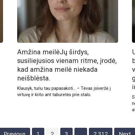
Amžina meilėJų širdys,
U
susiliejusios vienam ritme, įrodė,
kad amžina meilė niekada
v
neišblėsta.
Klausyk, turiu tau papasakoti… – Tėvas įsiveržė į
virtuvę ir krito ant taburetės prie stalo.
S
n
a
Previous
1
2
3
…
2,312
Next