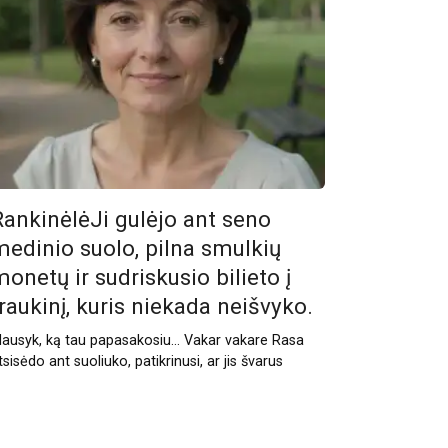
RankinėlėJi gulėjo ant seno
medinio suolo, pilna smulkių
onetų ir sudriskusio bilieto į
raukinį, kuris niekada neišvyko.
lausyk, ką tau papasakosiu… Vakar vakare Rasa
tsisėdo ant suoliuko, patikrinusi, ar jis švarus