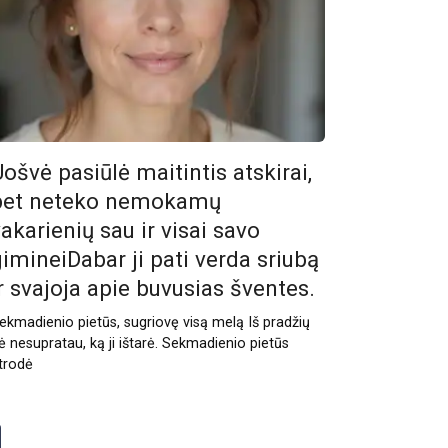
ošvė pasiūlė maitintis atskirai,
bet neteko nemokamų
akarienių sau ir visai savo
gimineiDabar ji pati verda sriubą
ir svajoja apie buvusias šventes.
ekmadienio pietūs, sugriovę visą melą Iš pradžių
ė nesupratau, ką ji ištarė. Sekmadienio pietūs
trodė