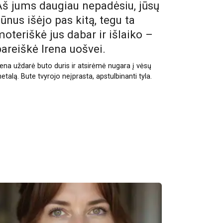
Aš jums daugiau nepadėsiu, jūsų
ūnus išėjo pas kitą, tegu ta
moteriškė jus dabar ir išlaiko –
pareiškė Irena uošvei.
rena uždarė buto duris ir atsirėmė nugara į vėsų
etalą. Bute tvyrojo neįprasta, apstulbinanti tyla.