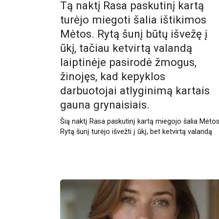
Tą naktį Rasa paskutinį kartą
turėjo miegoti šalia ištikimos
Mėtos. Rytą šunį būtų išvežę į
ūkį, tačiau ketvirtą valandą
laiptinėje pasirodė žmogus,
žinojęs, kad kepyklos
darbuotojai atlyginimą kartais
gauna grynaisiais.
Šią naktį Rasa paskutinį kartą miegojo šalia Mėtos
Rytą šunį turėjo išvežti į ūkį, bet ketvirtą valandą