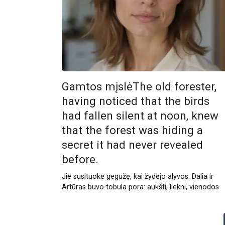
Gamtos mįslėThe old forester,
having noticed that the birds
had fallen silent at noon, knew
that the forest was hiding a
secret it had never revealed
before.
Jie susituokė gegužę, kai žydėjo alyvos. Dalia ir
Artūras buvo tobula pora: aukšti, liekni, vienodos
Posts