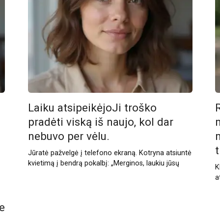
Laiku atsipeikėjoJi troško
pradėti viską iš naujo, kol dar
nebuvo per vėlu.
m
t
Jūratė pažvelgė į telefono ekraną. Kotryna atsiuntė
kvietimą į bendrą pokalbį: „Merginos, laukiu jūsų
K
a
e