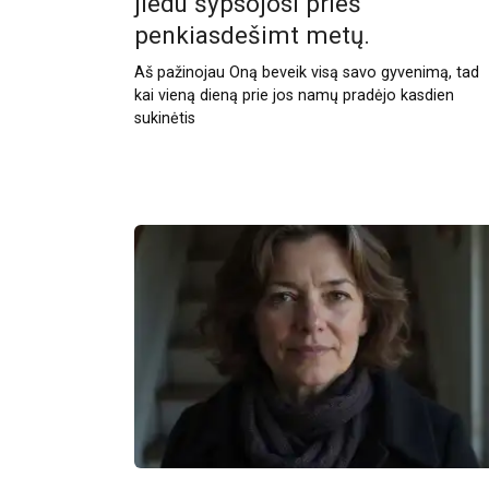
jiedu šypsojosi prieš
penkiasdešimt metų.
Aš pažinojau Oną beveik visą savo gyvenimą, tad
kai vieną dieną prie jos namų pradėjo kasdien
sukinėtis