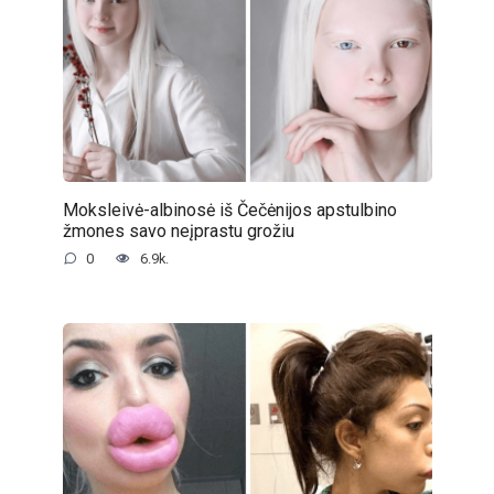
Moksleivė-albinosė iš Čečėnijos apstulbino
žmones savo neįprastu grožiu
0
6.9k.