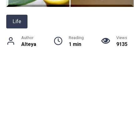
Life
Author
Reading
Views
Alteya
1 min
9135