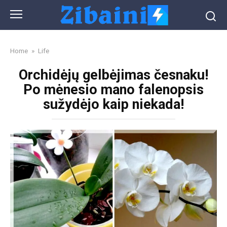
Skip
to
content
Home
»
Life
Orchidėjų gelbėjimas česnaku!
Po mėnesio mano falenopsis
sužydėjo kaip niekada!