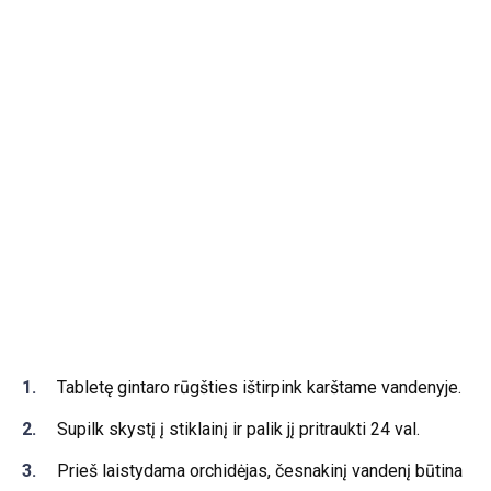
Tabletę gintaro rūgšties ištirpink karštame vandenyje.
Supilk skystį į stiklainį ir palik jį pritraukti 24 val.
Prieš laistydama orchidėjas, česnakinį vandenį būtina