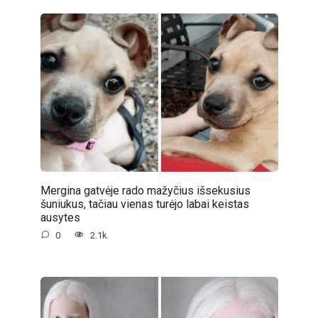
Mergina gatvėje rado mažyčius išsekusius
šuniukus, tačiau vienas turėjo labai keistas
ausytes
0
2.1k.