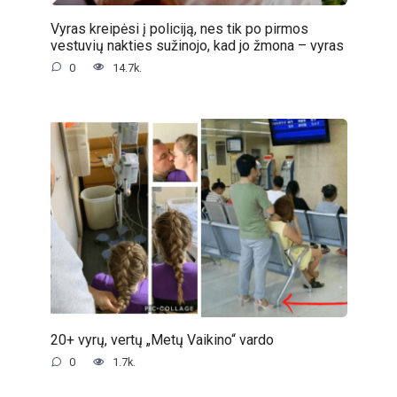
Vyras kreipėsi į policiją, nes tik po pirmos
vestuvių nakties sužinojo, kad jo žmona – vyras
0
14.7k.
20+ vyrų, vertų „Metų Vaikino“ vardo
0
1.7k.