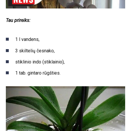
Tau prireiks:
1 l vandens,
3 skiltelių česnako,
stiklinio indo (stiklainio),
1 tab. gintaro rūgšties.