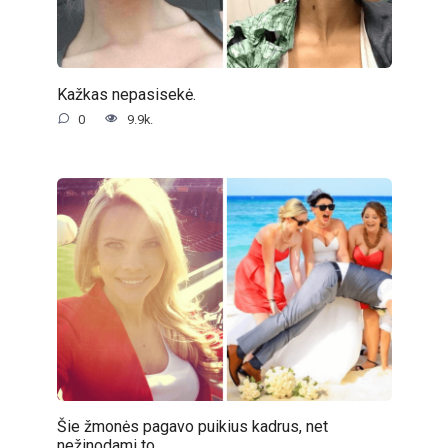
Kažkas nepasisekė.
0
9.9k.
Šie žmonės pagavo puikius kadrus, net
nežinodami to