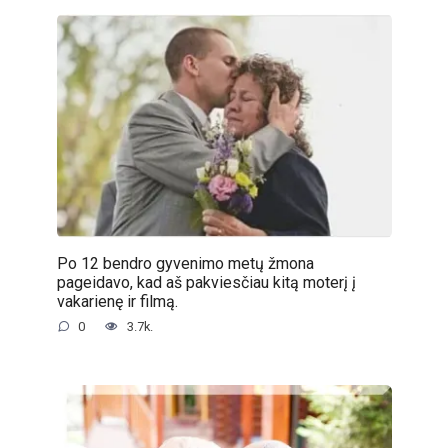
Po 12 bendro gyvenimo metų žmona
pageidavo, kad aš pakviesčiau kitą moterį į
vakarienę ir filmą.
0
3.7k.