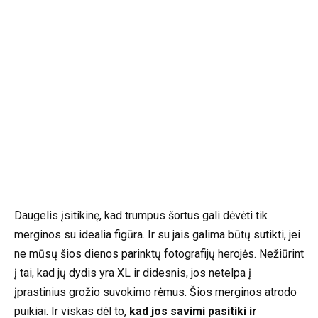
Daugelis įsitikinę, kad trumpus šortus gali dėvėti tik
merginos su idealia figūra. Ir su jais galima būtų sutikti, jei
ne mūsų šios dienos parinktų fotografijų herojės. Nežiūrint
į tai, kad jų dydis yra XL ir didesnis, jos netelpa į
įprastinius grožio suvokimo rėmus. Šios merginos atrodo
puikiai. Ir viskas dėl to,
kad jos savimi pasitiki ir