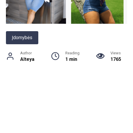
Įdomybės
Author
Reading
Views
Alteya
1 min
1765