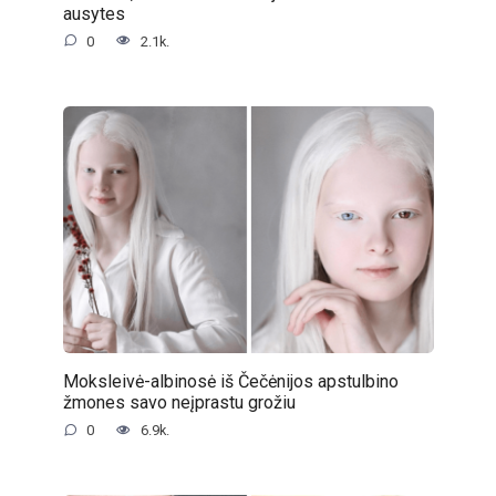
ausytes
0
2.1k.
Moksleivė-albinosė iš Čečėnijos apstulbino
žmones savo neįprastu grožiu
0
6.9k.