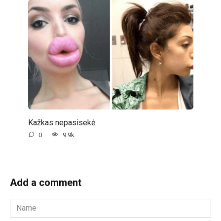
Kažkas nepasisekė.
0
9.9k.
Add a comment
Name
*