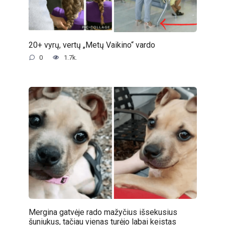
20+ vyrų, vertų „Metų Vaikino“ vardo
0
1.7k.
Mergina gatvėje rado mažyčius išsekusius
šuniukus, tačiau vienas turėjo labai keistas