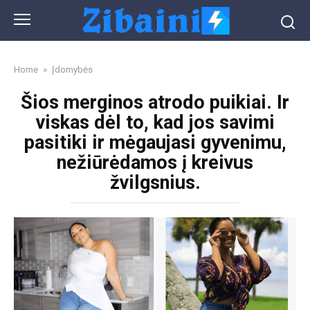
Skip
to
content
Home
»
Įdomybės
Šios merginos atrodo puikiai. Ir
viskas dėl to, kad jos savimi
pasitiki ir mėgaujasi gyvenimu,
nežiūrėdamos į kreivus
žvilgsnius.