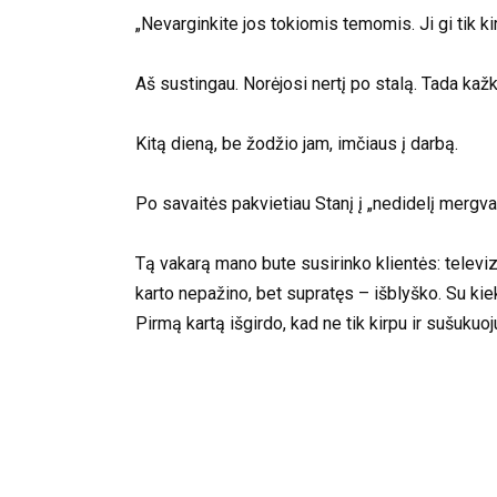
„Nevarginkite jos tokiomis temomis. Ji gi tik kir
Aš sustingau. Norėjosi nertį po stalą. Tada ka
Kitą dieną, be žodžio jam, imčiaus į darbą.
Po savaitės pakvietiau Stanį į „nedidelį mergvak
Tą vakarą mano bute susirinko klientės: televizi
karto nepažino, bet supratęs – išblyško. Su k
Pirmą kartą išgirdo, kad ne tik kirpu ir sušukuoj