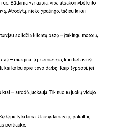
usirgo. Būdama vyriausia, visa atsakomybė krito
ą. Atrodytų, nieko ypatingo, tačiau laikui
turėjau solidžią klientų bazę – įtakingų moterų,
, aš – mergina iš priemiesčio, kuri keliasi iš
, kai kalbu apie savo darbą. Kaip šypsosi, jei
iktai – atrodė, juokauja. Tik nuo tų juokų viduje
i. Sėdėjau tylėdama, klausydamasi jų pokalbių
as pertraukė: