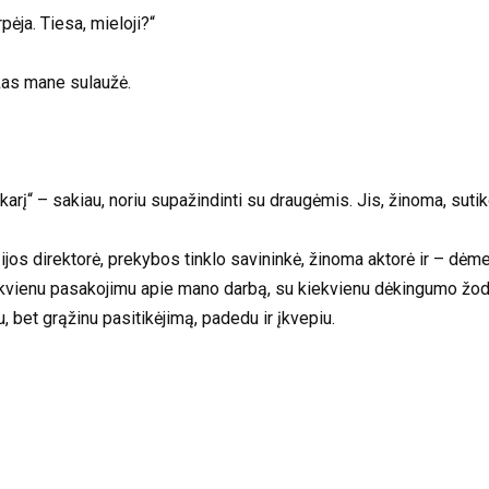
pėja. Tiesa, mieloji?“
žkas mane sulaužė.
arį“ – sakiau, noriu supažindinti su draugėmis. Jis, žinoma, sutik
jos direktorė, prekybos tinklo savininkė, žinoma aktorė ir – dėmesi
iekvienu pasakojimu apie mano darbą, su kiekvienu dėkingumo žodž
u, bet grąžinu pasitikėjimą, padedu ir įkvepiu.