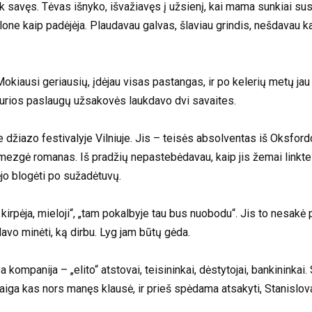
tik savęs. Tėvas išnyko, išvažiavęs į užsienį, kai mama sunkiai s
one kaip padėjėja. Plaudavau galvas, šlaviau grindis, nešdavau kav
kiausi geriausių, įdėjau visas pastangas, ir po kelerių metų jau 
, kurios paslaugų užsakovės laukdavo dvi savaites.
 džiazo festivalyje Vilniuje. Jis – teisės absolventas iš Oksfordo
ezgė romanas. Iš pradžių nepastebėdavau, kaip jis žemai linkteli
ėjo blogėti po sužadėtuvų.
 kirpėja, mieloji“, „tam pokalbyje tau bus nuobodu“. Jis to nesakė p
avo minėti, ką dirbu. Lyg jam būtų gėda.
 kompanija – „elito“ atstovai, teisininkai, dėstytojai, bankininka
Staiga kas nors manęs klausė, ir prieš spėdama atsakyti, Stanislov