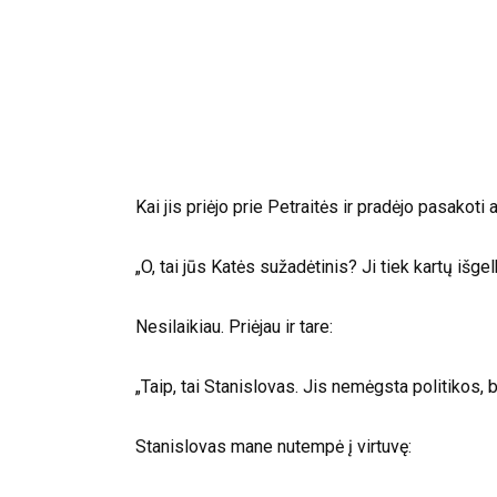
Kai jis priėjo prie Petraitės ir pradėjo pasakoti
„O, tai jūs Katės sužadėtinis? Ji tiek kartų išge
Nesilaikiau. Priėjau ir tare:
„Taip, tai Stanislovas. Jis nemėgsta politikos,
Stanislovas mane nutempė į virtuvę: