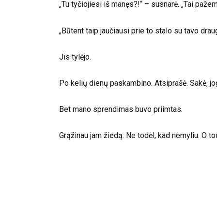
„Tu tyčiojiesi iš manęs?!“ – susnarė. „Tai pažem
„Būtent taip jaučiausi prie to stalo su tavo drau
Jis tylėjo.
Po kelių dienų paskambino. Atsiprašė. Sakė, jog
Bet mano sprendimas buvo priimtas.
Grąžinau jam žiedą. Ne todėl, kad nemyliu. O to