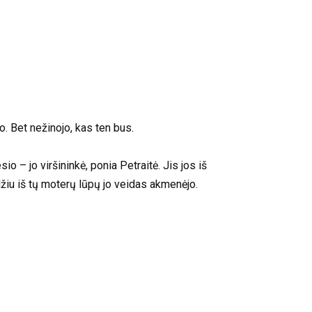
o. Bet nežinojo, kas ten bus.
o – jo viršininkė, ponia Petraitė. Jis jos iš
iu iš tų moterų lūpų jo veidas akmenėjo.