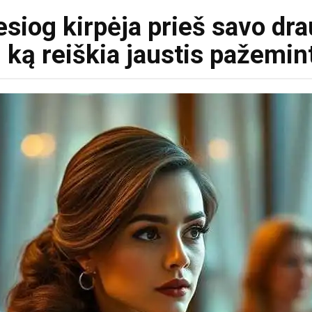
esiog kirpėja prieš savo dr
 ką reiškia jaustis pažemi