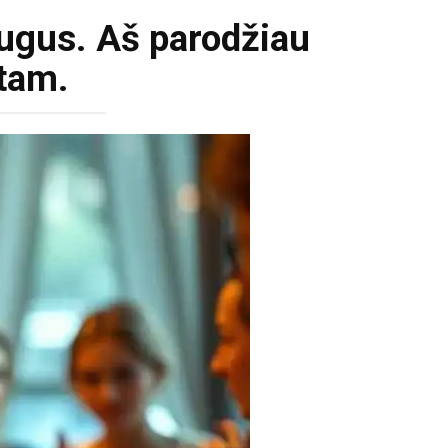
augus. Aš parodžiau
ntam.