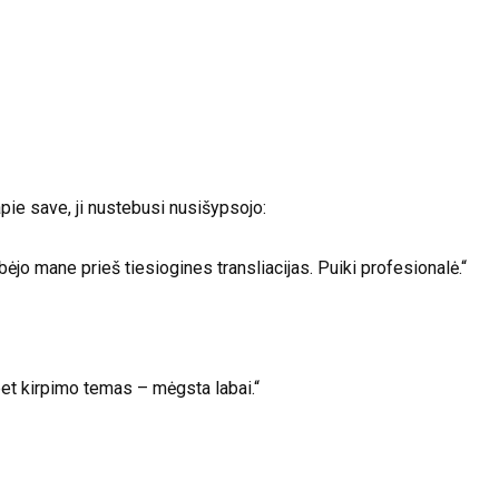
 apie save, ji nustebusi nusišypsojo:
lbėjo mane prieš tiesiogines transliacijas. Puiki profesionalė.“
 bet kirpimo temas – mėgsta labai.“