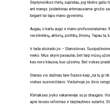
Septyniolikos metų supratau, jog tikėtis galiu 
ant manęs. Įsidarbinau artimiausiame grožio sal
bėgant tai tapo mano gyvenimu.
Augau, o kartu augo ir mano profesionalumas. Mo
verslininkių, aktorių, politikų žmonų. Tapau ta
Ir tada atsirado jis – Stanislovas. Susipažinome
nieko. Mus skyrė pasauliai, bet tarp mūsų užsim
kas nors klausia, kuo užsiimu. Bet viskas prad
Stanas vis dažniau tare frazes kaip „na tu gi tik
viskas susiverždavo. Viešumoje jis išvis vengd
Klimaksas įvyko vakarienėje su jo draugais. Visa
apie teisės reformas ir tarptautines sutartis. 