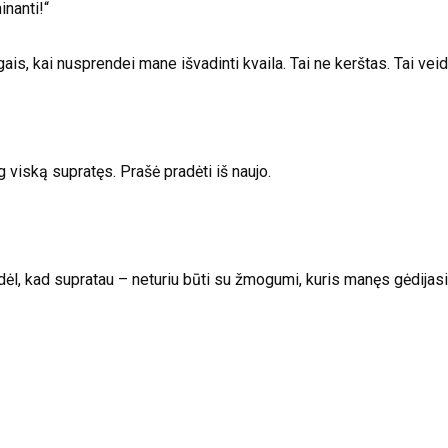
inanti!“
gais, kai nusprendei mane išvadinti kvaila. Tai ne kerštas. Tai veid
 viską supratęs. Prašė pradėti iš naujo.
dėl, kad supratau – neturiu būti su žmogumi, kuris manęs gėdijasi