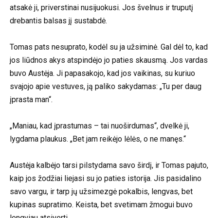
atsakė ji, priverstinai nusijuokusi. Jos švelnus ir truputį
drebantis balsas jį sustabdė.
Tomas pats nesuprato, kodėl su ja užsiminė. Gal dėl to, kad
jos liūdnos akys atspindėjo jo paties skausmą. Jos vardas
buvo Austėja. Ji papasakojo, kad jos vaikinas, su kuriuo
svajojo apie vestuves, ją paliko sakydamas: „Tu per daug
įprasta man“.
„Maniau, kad įprastumas – tai nuoširdumas“, dvelkė ji,
lygdama plaukus. „Bet jam reikėjo lėlės, o ne manęs.“
Austėja kalbėjo tarsi pilstydama savo širdį, ir Tomas pajuto,
kaip jos žodžiai liejasi su jo paties istorija. Jis pasidalino
savo vargu, ir tarp jų užsimezgė pokalbis, lengvas, bet
kupinas supratimo. Keista, bet svetimam žmogui buvo
lengviau atsiverti.