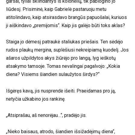
garsai, tyliai sklindantys iš kolonėlių, tik pablogino jo
liūdesį. Prisiminė, kaip Gabrielė pastaruoju metu
atitolindavo, kaip atsirasdavo brangūs papuošalai, kuriuos
ji aiškindavo „premijomis“. Kaip jis galėjo būti toks aklas?
Staiga jo dėmesį patraukė staliukas priešais. Ten sėdėjo
rudos plaukų mergina, suplėšiusi nekreipiamą kuodelį. Jos
ašaros užpildytos akys žiūrėjo pro langą, lyg ieškotų
atsakymo tamsoje. Tomas nevalingai pagalvojo: „Kokia
diena? Visiems šiandien sulaužytos širdys?“
Išgėręs kavą, jis nusprendė išeiti. Praeidamas pro ją,
netyčia užkabino jos rankinę.
„Atsiprašau, aš nenorėjau…“, pradėjo jis.
„Nieko baisaus, atrodo, šiandien išsižadėjimų diena“,