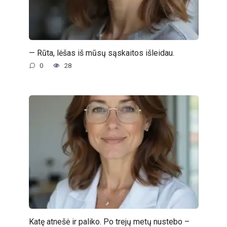
— Rūta, lėšas iš mūsų sąskaitos išleidau.
0
28
Katę atnešė ir paliko. Po trejų metų nustebo –