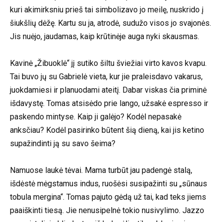
kuri akimirksniu prieš tai simbolizavo jo meilę, nuskrido į
šiukšlių dėžę. Kartu su ja, atrodė, sudužo visos jo svajonės.
Jis nuėjo, jaudamas, kaip krūtinėje auga nyki skausmas.
Kavinė „Žibuoklė“ jį sutiko šiltu šviežiai virto kavos kvapu.
Tai buvo jų su Gabrielė vieta, kur jie praleisdavo vakarus,
juokdamiesi ir planuodami ateitį. Dabar viskas čia priminė
išdavystę. Tomas atsisėdo prie lango, užsakė espresso ir
paskendo mintyse. Kaip ji galėjo? Kodėl nepasakė
anksčiau? Kodėl pasirinko būtent šią dieną, kai jis ketino
supažindinti ją su savo šeima?
Namuose laukė tėvai. Mama turbūt jau padengė stalą,
išdėstė mėgstamus indus, ruošėsi susipažinti su „sūnaus
tobula mergina“. Tomas pajuto gėdą už tai, kad teks jiems
paaiškinti tiesą. Jie nenusipelnė tokio nusivylimo. Jazzo