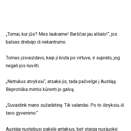
„Tomai, kur jūs? Mes laukiame! Barščiai jau atšalo!“, jos
balsas drebėjo iš nekantrumo.
Tomas įsivaizdavo, kaip ji kruta po virtuve, ir suprato, jog
negali jos nuvilti.
„Netrukus atvyksiu“, atsakė jis, tada pažvelgė į Austėją.
Beprotiška mintis kūrenti jo galvą.
„Suvaidink mano sužadėtinę. Tik valandai. Po to išnyksiu iš
tavo gyvenimo.“
Austėja nustebusi pakėlė antakius, bet staiga nusijuokė: