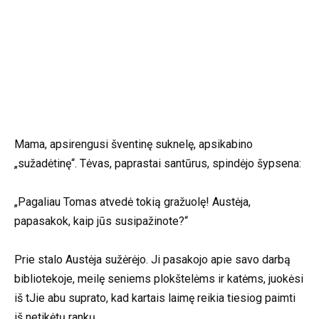
Mama, apsirengusi šventinę suknelę, apsikabino
„sužadėtinę“. Tėvas, paprastai santūrus, spindėjo šypsena:
„Pagaliau Tomas atvedė tokią gražuolę! Austėja,
papasakok, kaip jūs susipažinote?“
Prie stalo Austėja sužėrėjo. Ji pasakojo apie savo darbą
bibliotekoje, meilę seniems plokštelėms ir katėms, juokėsi
iš tJie abu suprato, kad kartais laimę reikia tiesiog paimti
iš netikėtų rankų.