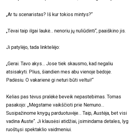
„Ar tu scenaristas? Iš kur tokios mintys?“
„Tėvai taip ilgai laukė… nenoriu jų nuliūdinti“, paaiškino jis.
Ji patylėjo, tada linktelėjo:
„Gerai. Tavo akys… Jose tiek skausmo, kad negaliu
atsisakyti. Plius, šiandien mes abu vienoje bėdoje.
Padėsiu. O vakarienė gi neturi būti veltui!“
Kelias pas tėvus pralėkė beveik nepastebimas. Tomas
pasakojo: „Mėgstame vaikščioti prie Nemuno…
Susipažinome knygų parduotuvėje… Taip, Austėja, bet visi
vadina Auste“. Ji klausėsi atidžiai, įsimindama detales, lyg
ruoštųsi spektaklio vaidmeniui.