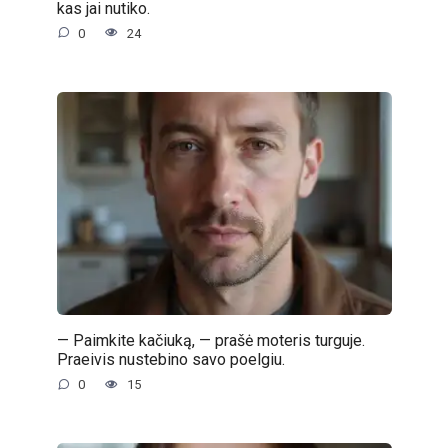
kas jai nutiko.
0
24
— Paimkite kačiuką, — prašė moteris turguje.
Praeivis nustebino savo poelgiu.
0
15