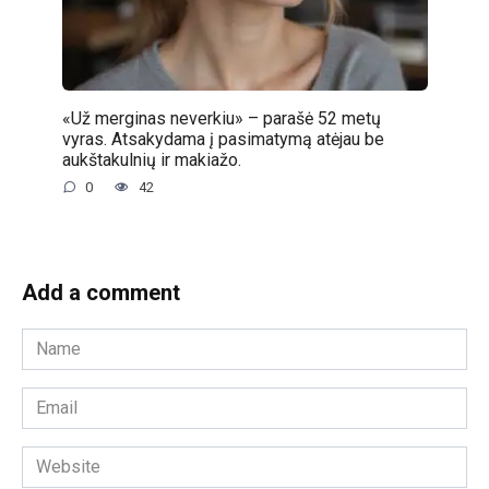
«Už merginas neverkiu» – parašė 52 metų
vyras. Atsakydama į pasimatymą atėjau be
aukštakulnių ir makiažo.
0
42
Add a comment
Name
*
Email
*
Website