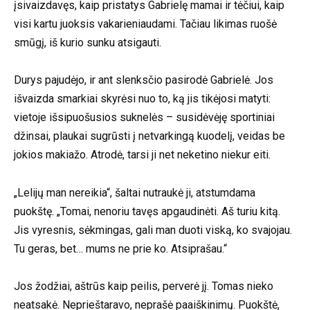
įsivaizdavęs, kaip pristatys Gabrielę mamai ir tėčiui, kaip
visi kartu juoksis vakarieniaudami. Tačiau likimas ruošė
smūgį, iš kurio sunku atsigauti.
Durys pajudėjo, ir ant slenksčio pasirodė Gabrielė. Jos
išvaizda smarkiai skyrėsi nuo to, ką jis tikėjosi matyti:
vietoje išsipuošusios suknelės – susidėvėję sportiniai
džinsai, plaukai sugrūsti į netvarkingą kuodelį, veidas be
jokios makiažo. Atrodė, tarsi ji net neketino niekur eiti.
„Lelijų man nereikia“, šaltai nutraukė ji, atstumdama
puokštę. „Tomai, nenoriu tavęs apgaudinėti. Aš turiu kitą.
Jis vyresnis, sėkmingas, gali man duoti viską, ko svajojau.
Tu geras, bet… mums ne prie ko. Atsiprašau.“
Jos žodžiai, aštrūs kaip peilis, perverė jį. Tomas nieko
neatsakė. Neprieštaravo, neprašė paaiškinimų. Puokštė,