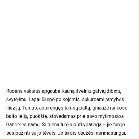
Rudens vakaras apgaubė Kauną švelniu gatvių žibintų
švytėjimu. Lapai šiurpė po kojomis, sukurdami ramybės
iliuziją. Tomas, apsirengęs tamsų paltą, gniaužė rankose
balto lelijų puokštę, stovėdamas prie savo mylimosios
Gabrielės namų. Ši diena turėjo būti ypatinga – jie turėjo
susipažinti su jo tėvais. Jo širdis daužėsi nerimastingai,