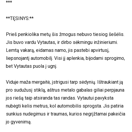
***
**TĘSINYS:**
Prieš penkiolika metų šis žmogus nebuvo tiesiog šešėlis.
Jis buvo vardu Vytautas, ir dirbo sėkmingu inžinieriumi.
Lemtą vakarą, eidamas namo, jis pastebi apvirtusį,
liepsnojantį automobilį. Visi jį aplenkia, bijodami sprogimo,
bet Vytautas puola į ugnį.
Viduje maža mergaitė, įstrigusi tarp sėdynių. Ištraukiant ją
pro sudužusį stiklą, aštrus metalo gabalas giliai perpjauna
jos riešą taip atsiranda tas randas. Vytautui pavyksta
nubėgti kelis metrus, kol automobilis sprogsta. Jis patiria
sunkius nudegimus ir traumas, kurios negrįžtamai pakeičia
jo gyvenimą.