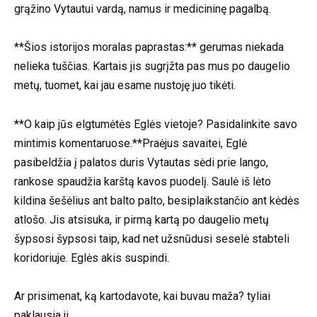
grąžino Vytautui vardą, namus ir medicininę pagalbą.
**Šios istorijos moralas paprastas:** gerumas niekada
nelieka tuščias. Kartais jis sugrįžta pas mus po daugelio
metų, tuomet, kai jau esame nustoję juo tikėti.
**O kaip jūs elgtumėtės Eglės vietoje? Pasidalinkite savo
mintimis komentaruose.**Praėjus savaitei, Eglė
pasibeldžia į palatos duris Vytautas sėdi prie lango,
rankose spaudžia karštą kavos puodelį. Saulė iš lėto
kildina šešėlius ant balto palto, besiplaikstančio ant kėdės
atlošo. Jis atsisuka, ir pirmą kartą po daugelio metų
šypsosi šypsosi taip, kad net užsnūdusi seselė stabteli
koridoriuje. Eglės akis suspindi.
Ar prisimenat, ką kartodavote, kai buvau maža? tyliai
paklausia ji.