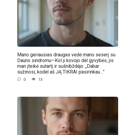
Mano geriausias draugas vedė mano seserį su
Dauno sindromu—Kol ji kovojo dėl gyvybės, jis
man įteikė sutartį ir sušnibždėjo: „Dabar
sužinosi, kodėl aš JĄ TIKRAI pasirinkau…”
0
13