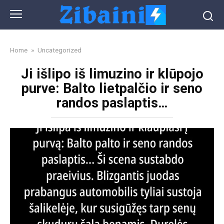
Skip
to
content
Home
»
Uncategorized
Ji išlipo iš limuzino ir klūpojo
purve: Balto lietpalčio ir seno
randos paslaptis…