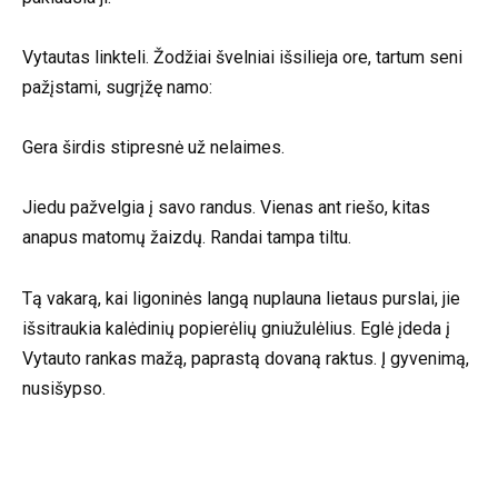
Vytautas linkteli. Žodžiai švelniai išsilieja ore, tartum seni
pažįstami, sugrįžę namo:
Gera širdis stipresnė už nelaimes.
Jiedu pažvelgia į savo randus. Vienas ant riešo, kitas
anapus matomų žaizdų. Randai tampa tiltu.
Tą vakarą, kai ligoninės langą nuplauna lietaus purslai, jie
išsitraukia kalėdinių popierėlių gniužulėlius. Eglė įdeda į
Vytauto rankas mažą, paprastą dovaną raktus. Į gyvenimą,
nusišypso.