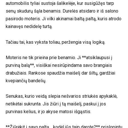
automobilis tyliai sustoja šalikelėje, kur susigūžęs tarp
senų skudurų šąla benamis. Durelės atsidaro ir iš salono
pasirodo moteris. Ji vilki akinamai baltą paltą, kuris atrodo
kainavęs nedidelę turtą.
Tačiau tai, kas vyksta toliau, peržengia visą logiką.
Moteris ne tik prieina prie benamio. Ji **atsiklaupusi į
purviną balą**, visiškai nesirūpindama savo brangiais
drabužiais. Rankose spaudžia maišelį dar šiltų, gardžiai
kvepiančių bandelių.
Senukas, kurio veidą slepia nešvarios striukės apykaklė,
netikėtai sukrunta. Jis žiūri į tą maišelį, paskui į jos
purvinas kelius, ir jo akyse matosi išgąstis.
**Žiūrėkit į savo paltą… kodėl jūs taip darote?** prislopintu