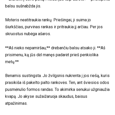
balsu sušnabžda jis.
Moteris neatitraukia rankų. Priešingai, ji suima jo
šiurkščias, purvinas rankas ir pritraukia jį arčiau. Per jos
skruostus nubėga ašaros.
**Aš nieko nepamiršau,** drebančiu balsu atsako ji. **Aš
prisimenu, ką jūs dėl manęs padarėt prieš penkiolika
metų.**
Benamis sustingsta. Jo žvilgsnis nukrenta į jos riešą, kuris
prasikiša iš pakelto palto rankovės. Ten, ant šviesios odos
pusmėnulio formos randas. To akimirka senukui užgniaužia
kvapą. Jo akyse sužaižaruoja skaudus, baisus
atpažinimas.