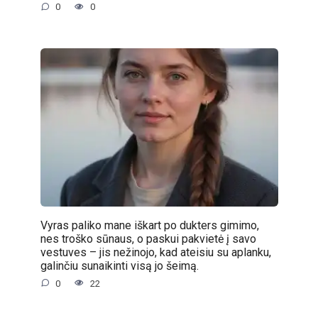
0
0
Vyras paliko mane iškart po dukters gimimo,
nes troško sūnaus, o paskui pakvietė į savo
vestuves – jis nežinojo, kad ateisiu su aplanku,
galinčiu sunaikinti visą jo šeimą.
0
22