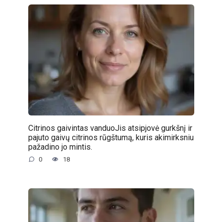
Citrinos gaivintas vanduoJis atsipjovė gurkšnį ir
pajuto gaivų citrinos rūgštumą, kuris akimirksniu
pažadino jo mintis.
0
18