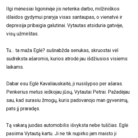
Ilgi mėnesiai ligoninėje jis netenka darbo, milžiniškos
išlaidos gydymui praryja visas santaupas, o vienatvė ir
depresija pribaigia galutinai. Vytautas atsiduria gatvėje,
visų užmirštas.
Tu… ta maža Eglė? sušnabžda senukas, skruostai vėl
sudrėksta ašaromis, kurios atrodė jau išdžiusios visiems
laikams.
Dabar esu Eglė Kavaliauskaitė, ji nusišypso per ašaras.
Penkerius metus ieškojau jūsų, Vytautai Petrai. Pažadėjau
sau, kad surasiu žmogų, kuris padovanojo man gyvenimą,
pats jį praradęs.
Tą vakarą juodas automobilis išvyksta nebe tuščias. Eglė
pasiima Vytautą kartu. Ji ne tik nupirko jam maisto ji