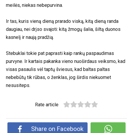
meilės, niekas nebepurvina.
Ir tas, kuris vieną dieną prarado viską, kitą dieną randa
daugiau, nei drįso svajoti: kitą žmogų šalia, šiltą duonos
kasnelį ir naują pradžią.
Stebuklai tokie pat paprasti kaip rankų paspaudimas
purvyne. Ir kartais pakanka vieno nuoširdaus veiksmo, kad
visas pasaulis vėl taptų šviesus, kad baltas paltas
nebebūtų tik rūbas, o ženklas, jog širdis niekuomet
nesusiteps.
Rate article
Share on Facebook