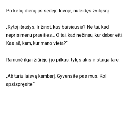
Po kelių dienų jis sėdėjo lovoje, nuleidęs žvilgsnį.
„Rytoj išrašys. Ir žinot, kas baisiausia? Ne tai, kad
neprisimenu praeities… O tai, kad nežinau, kur dabar eiti.
Kas aš, kam, kur mano vieta?“
Ramunė ilgai žiūrėjo į jo pilkus, tylųs akis ir staiga tare:
„Aš turiu laisvą kambarį. Gyvensite pas mus. Kol
apsispręsite.“