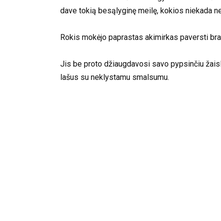
dave tokią besąlyginę meilę, kokios niekada ne
Rokis mokėjo paprastas akimirkas paversti br
Jis be proto džiaugdavosi savo pypsinčiu žaisl
lašus su neklystamu smalsumu.