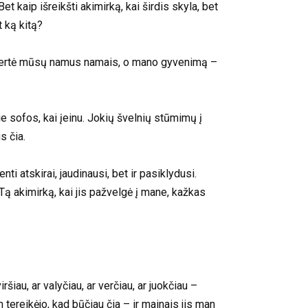
t kaip išreikšti akimirką, kai širdis skyla, bet
t ką kitą?
 pavertė mūsų namus namais, o mano gyvenimą –
ie sofos, kai įeinu. Jokių švelnių stūmimų į
s čia.
i atskirai, jaudinausi, bet ir pasiklydusi.
ą akimirką, kai jis pažvelgė į mane, kažkas
šiau, ar valyčiau, ar verčiau, ar juokčiau –
tereikėjo, kad būčiau čia – ir mainais jis man