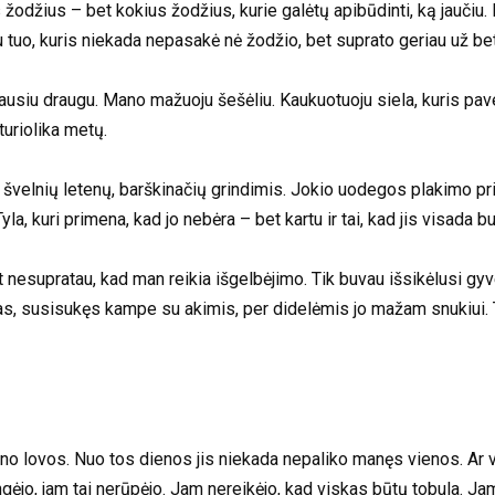
odžius – bet kokius žodžius, kurie galėtų apibūdinti, ką jaučiu. Be
u tuo, kuris niekada nepasakė nė žodžio, bet suprato geriau už be
riausiu draugu. Mano mažuoju šešėliu. Kaukuotuoju siela, kuris
uriolika metų.
ių švelnių letenų, barškinačių grindimis. Jokio uodegos plakimo pr
Tyla, kuri primena, kad jo nebėra – bet kartu ir tai, kad jis visada bu
nesupratau, kad man reikia išgelbėjimo. Tik buvau išsikėlusi gyvent
s, susisukęs kampe su akimis, per didelėmis jo mažam snukiui. T
ano lovos. Nuo tos dienos jis niekada nepaliko manęs vienos. Ar vir
ėjo, jam tai nerūpėjo. Jam nereikėjo, kad viskas būtų tobula. Jam 