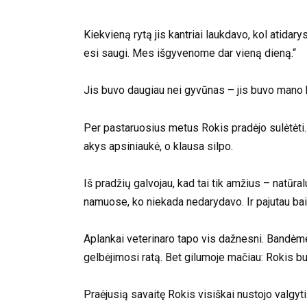
Kiekvieną rytą jis kantriai laukdavo, kol atida
esi saugi. Mes išgyvenome dar vieną dieną.“
Jis buvo daugiau nei gyvūnas – jis buvo mano 
Per pastaruosius metus Rokis pradėjo sulėtėti. 
akys apsiniaukė, o klausa silpo.
Iš pradžių galvojau, kad tai tik amžius – natūra
namuose, ko niekada nedarydavo. Ir pajutau ba
Aplankai veterinaro tapo vis dažnesni. Bandėme 
gelbėjimosi ratą. Bet gilumoje mačiau: Rokis b
Praėjusią savaitę Rokis visiškai nustojo valgyti