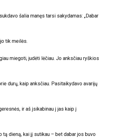
usisukdavo šalia manęs tarsi sakydamas: „Dabar
o tik meilės.
iau miegoti, judėti lėčiau. Jo anksčiau ryškios
prie durų, kaip anksčiau. Pasitaikydavo avarijų
esnės, ir aš įsikabinau į jas kaip į
 tą dieną, kai jį sutikau – bet dabar jos buvo