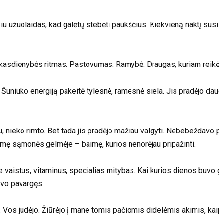
rysiu užuolaidas, kad galėtų stebėti paukščius. Kiekvieną naktį s
kasdienybės ritmas. Pastovumas. Ramybė. Draugas, kuriam reikėj
Šuniuko energiją pakeitė tylesnė, ramesnė siela. Jis pradėjo daug
lu, nieko rimto. Bet tada jis pradėjo mažiau valgyti. Nebebeždavo 
imę sąmonės gelmėje – baimę, kurios nenorėjau pripažinti.
vaistus, vitaminus, specialias mitybas. Kai kurios dienos buvo ger
uvo pavargęs.
. Vos judėjo. Žiūrėjo į mane tomis pačiomis didelėmis akimis, kaip