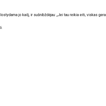
glostydama jo kailį, ir sušnibždėjau: „Jei tau reikia eiti, viskas ger
i.