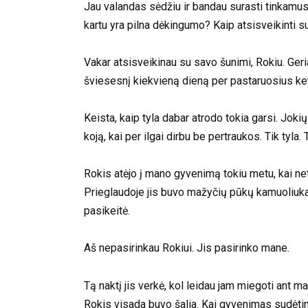
Jau valandas sėdžiu ir bandau surasti tinkamus ž
kartu yra pilna dėkingumo? Kaip atsisveikinti s
Vakar atsisveikinau su savo šunimi, Rokiu. Ge
šviesesnį kiekvieną dieną per pastaruosius ket
Keista, kaip tyla dabar atrodo tokia garsi. Jok
koją, kai per ilgai dirbu be pertraukos. Tik tyla. 
Rokis atėjo į mano gyvenimą tokiu metu, kai net 
Prieglaudoje jis buvo mažyčių pūkų kamuoliuka
pasikeitė.
Aš nepasirinkau Rokiui. Jis pasirinko mane.
Tą naktį jis verkė, kol leidau jam miegoti ant m
Rokis visada buvo šalia. Kai gyvenimas sudėting