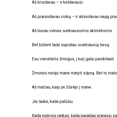
Aš krisdavau – ir keldavausi.
Aš prarasdavau viską – ir atrasdavau naują pr
Aš buvau vienas sunkiausiomis akimirkomis.
Bet būtent tada supratau svarbiausią tiesą:
Esu vienintelis žmogus, į kurį galiu pasikliauti.
Žmonės norėjo mane matyti silpną. Bet to mal
Aš mačiau, kaip jie žiūrėjo į mane.
Jie laukė, kada palūšiu.
Kada nuleisiu rankas, kada pagaliau prarasiu sa