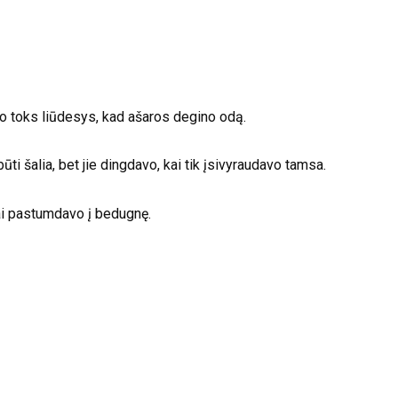
o toks liūdesys, kad ašaros degino odą.
i šalia, bet jie dingdavo, kai tik įsivyraudavo tamsa.
ai pastumdavo į bedugnę.