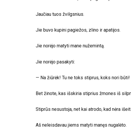
Jaučiau tuos žvilgsnius.
Jie buvo kupini pagiežos, zlino ir apatijos.
Jie norėjo matyti mane nužemintą.
Jie norėjo pasakyti:
— Na žiūrėk! Tu ne toks stiprus, koks nori būti!
Bet žinote, kas išskiria stiprius žmones iš silp
Stiprūs nesustoja, net kai atrodo, kad nėra išeit
Aš neleisdavau jiems matyti manęs nugalėto.