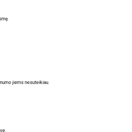
asmę.
onumo jiems nesuteikiau.
ve.