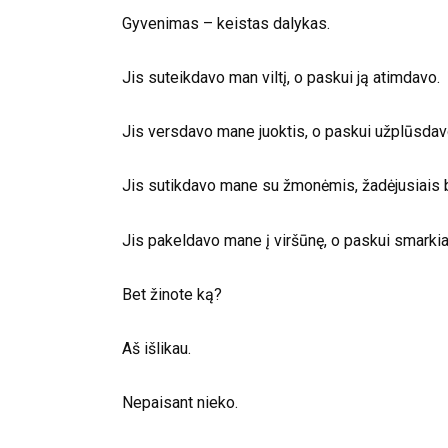
Gyvenimas – keistas dalykas.
Jis suteikdavo man viltį, o paskui ją atimdavo.
Jis versdavo mane juoktis, o paskui užplūsdav
Jis sutikdavo mane su žmonėmis, žadėjusiais būt
Jis pakeldavo mane į viršūnę, o paskui smarki
Bet žinote ką?
Aš išlikau.
Nepaisant nieko.