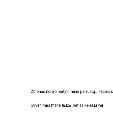
Žmonės norėjo matyti mane palaužtą… Tačiau sup
Gyvenimas mane laužė, bet aš kėlėsiu vėl.