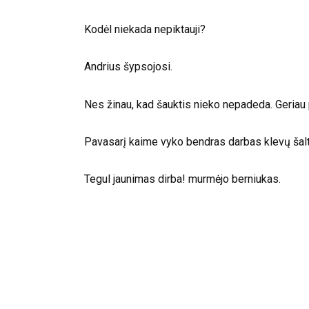
Kodėl niekada nepiktauji?
Andrius šypsojosi.
Nes žinau, kad šauktis nieko nepadeda. Geriau pa
Pavasarį kaime vyko bendras darbas klevų šalti
Tegul jaunimas dirba! murmėjo berniukas.