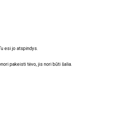
u esi jo atspindys.
ri pakeisti tėvo, jis nori būti šalia.