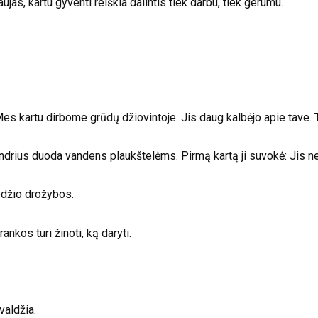
as, kartu gyventi reiškia dalintis tiek darbu, tiek gerumu.
es kartu dirbome grūdų džiovintoje. Jis daug kalbėjo apie tave. T
Andrius duoda vandens plaukštelėms. Pirmą kartą ji suvokė: Jis neno
džio drožybos.
rankos turi žinoti, ką daryti.
valdžia.