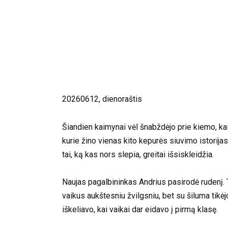
20260612, dienoraštis
Šiandien kaimynai vėl šnabždėjo prie kiemo, ka
kurie žino vienas kito kepurės siuvimo istorij
tai, ką kas nors slepia, greitai išsiskleidžia.
Naujas pagalbininkas Andrius pasirodė rudenį. Ty
vaikus aukštesniu žvilgsniu, bet su šiluma tikė
iškeliavo, kai vaikai dar eidavo į pirmą klasę.