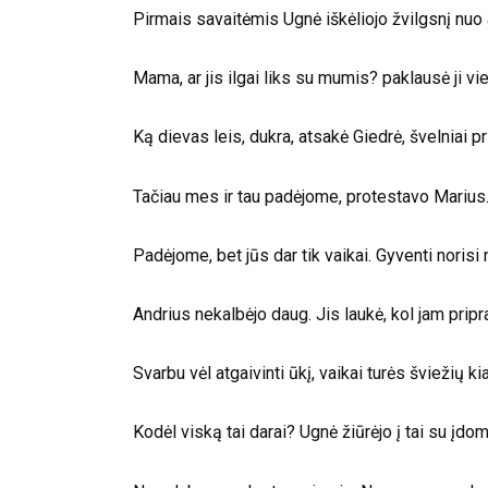
Pirmais savaitėmis Ugnė iškėliojo žvilgsnį nuo
Mama, ar jis ilgai liks su mumis? paklausė ji vi
Ką dievas leis, dukra, atsakė Giedrė, švelniai 
Tačiau mes ir tau padėjome, protestavo Marius
Padėjome, bet jūs dar tik vaikai. Gyventi norisi n
Andrius nekalbėjo daug. Jis laukė, kol jam pripr
Svarbu vėl atgaivinti ūkį, vaikai turės šviežių ki
Kodėl viską tai darai? Ugnė žiūrėjo į tai su įdom