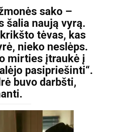
ą žmonės sako –
 šalia naują vyrą.
 krikšto tėvas, kas
yrė, nieko neslėps.
o mirties įtraukė į
alėjo pasipriešinti“.
rė buvo darbšti,
anti.