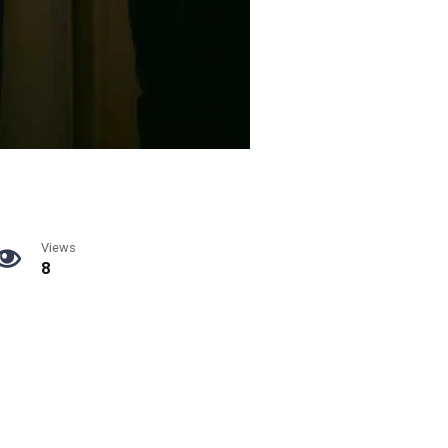
Views
8