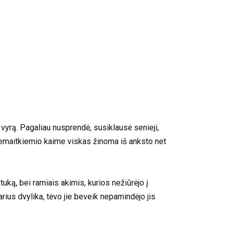
vyrą. Pagaliau nusprendė, susiklausė senieji,
 Žemaitkiemio kaime viskas žinoma iš anksto net
tuką, bei ramiais akimis, kurios nežiūrėjo į
rius dvylika, tėvo jie beveik nepamindėjo jis