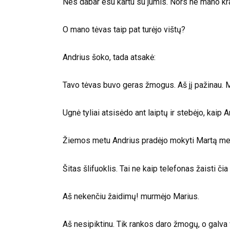
Nes dabar esu kartu su jumis. Nors ne mano krauj
O mano tėvas taip pat turėjo vištų?
Andrius šoko, tada atsakė:
Tavo tėvas buvo geras žmogus. Aš jį pažinau. M
Ugnė tyliai atsisėdo ant laiptų ir stebėjo, kaip 
Žiemos metu Andrius pradėjo mokyti Martą me
Šitas šlifuoklis. Tai ne kaip telefonas žaisti čia 
Aš nekenčiu žaidimų! murmėjo Marius.
Aš nesipiktinu. Tik rankos daro žmogų, o galva 