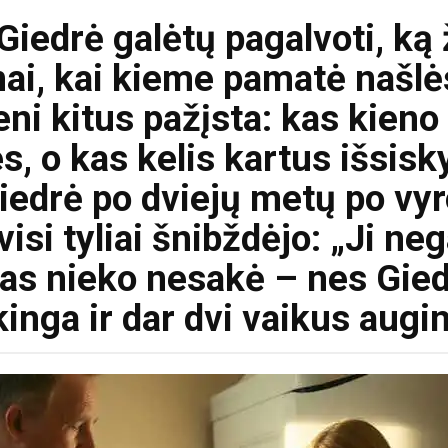
 Giedrė galėtų pagalvoti, k
i, kai kieme pamatė našlės
eni kitus pažįsta: kas kieno
, o kas kelis kartus išsisk
iedrė po dviejų metų po vyr
si tyliai šnibždėjo: „Ji neg
kas nieko nesakė – nes Gied
kinga ir dar dvi vaikus augin