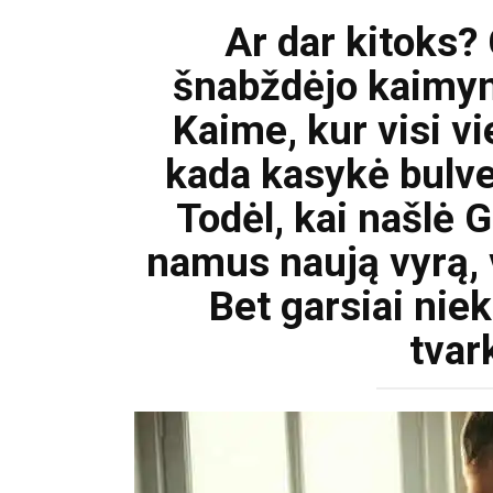
Ar dar kitoks?
šnabždėjo kaimyna
Kaime, kur visi vi
kada kasykė bulves
Todėl, kai našlė G
namus naują vyrą, vi
Bet garsiai nie
tvar