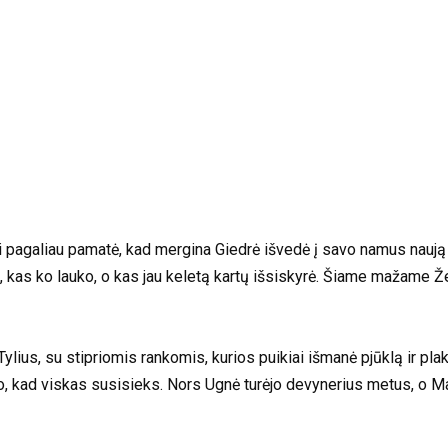
i pagaliau pamatė, kad mergina Giedrė išvedė į savo namus naują 
as, kas ko lauko, o kas jau keletą kartų išsiskyrė. Šiame mažame
lius, su stipriomis rankomis, kurios puikiai išmanė pjūklą ir plak
jo, kad viskas susisieks. Nors Ugnė turėjo devynerius metus, o Ma