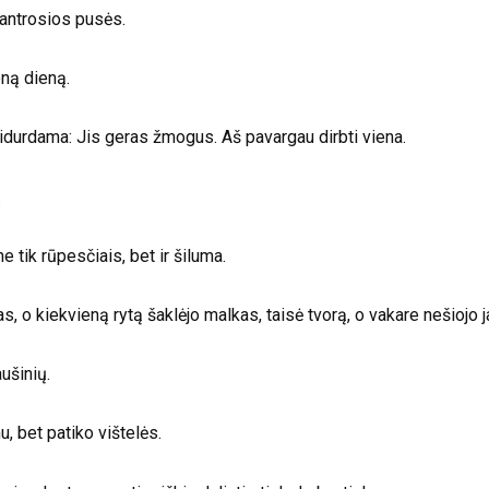
 antrosios pusės.
eną dieną.
pridurdama: Jis geras žmogus. Aš pavargau dirbti viena.
.
e tik rūpesčiais, bet ir šiluma.
as, o kiekvieną rytą šaklėjo malkas, taisė tvorą, o vakare nešiojo 
aušinių.
u, bet patiko vištelės.