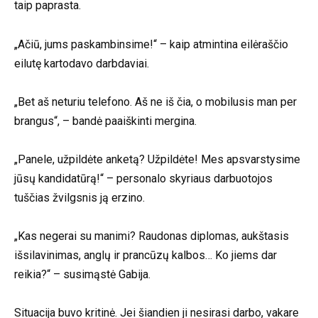
taip paprasta.
„Ačiū, jums paskambinsime!“ – kaip atmintina eilėraščio
eilutę kartodavo darbdaviai.
„Bet aš neturiu telefono. Aš ne iš čia, o mobilusis man per
brangus“, – bandė paaiškinti mergina.
„Panele, užpildėte anketą? Užpildėte! Mes apsvarstysime
jūsų kandidatūrą!“ – personalo skyriaus darbuotojos
tuščias žvilgsnis ją erzino.
„Kas negerai su manimi? Raudonas diplomas, aukštasis
išsilavinimas, anglų ir prancūzų kalbos… Ko jiems dar
reikia?“ – susimąstė Gabija.
Situacija buvo kritinė. Jei šiandien ji nesirasi darbo, vakare