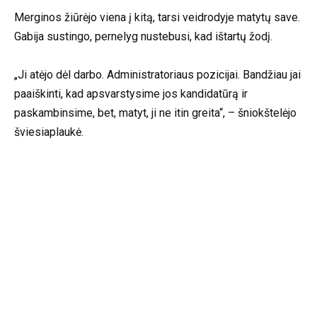
Merginos žiūrėjo viena į kitą, tarsi veidrodyje matytų save.
Gabija sustingo, pernelyg nustebusi, kad ištartų žodį.
„Ji atėjo dėl darbo. Administratoriaus pozicijai. Bandžiau jai
paaiškinti, kad apsvarstysime jos kandidatūrą ir
paskambinsime, bet, matyt, ji ne itin greita“, – šniokštelėjo
šviesiaplaukė.