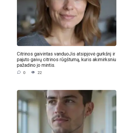
Citrinos gaivintas vanduoJis atsipjovė gurkšnį ir
pajuto gaivų citrinos rūgštumą, kuris akimirksniu
pažadino jo mintis.
0
22