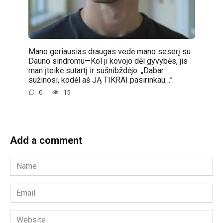
Mano geriausias draugas vedė mano seserį su
Dauno sindromu—Kol ji kovojo dėl gyvybės, jis
man įteikė sutartį ir sušnibždėjo: „Dabar
sužinosi, kodėl aš JĄ TIKRAI pasirinkau…”
0
15
Add a comment
Name
*
Email
*
Website