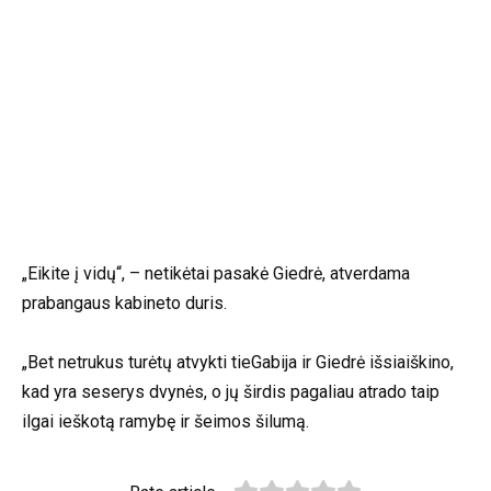
„Eikite į vidų“, – netikėtai pasakė Giedrė, atverdama
prabangaus kabineto duris.
„Bet netrukus turėtų atvykti tieGabija ir Giedrė išsiaiškino,
kad yra seserys dvynės, o jų širdis pagaliau atrado taip
ilgai ieškotą ramybę ir šeimos šilumą.