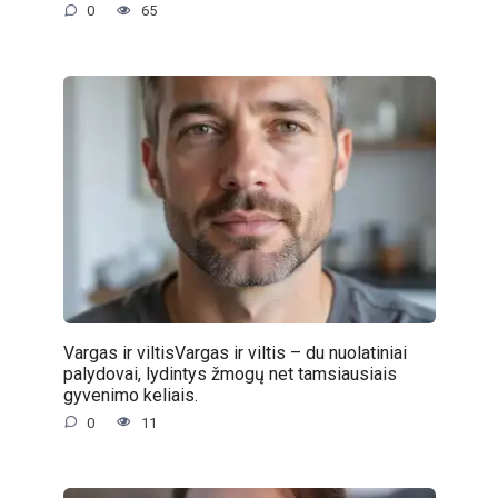
0
65
Vargas ir viltisVargas ir viltis – du nuolatiniai
palydovai, lydintys žmogų net tamsiausiais
gyvenimo keliais.
0
11