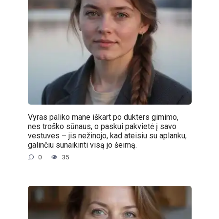
Vyras paliko mane iškart po dukters gimimo,
nes troško sūnaus, o paskui pakvietė į savo
vestuves – jis nežinojo, kad ateisiu su aplanku,
galinčiu sunaikinti visą jo šeimą.
0
35