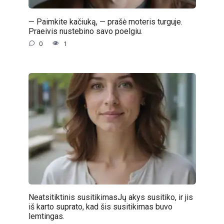
— Paimkite kačiuką, — prašė moteris turguje.
Praeivis nustebino savo poelgiu.
0
1
Neatsitiktinis susitikimasJų akys susitiko, ir jis
iš karto suprato, kad šis susitikimas buvo
lemtingas.