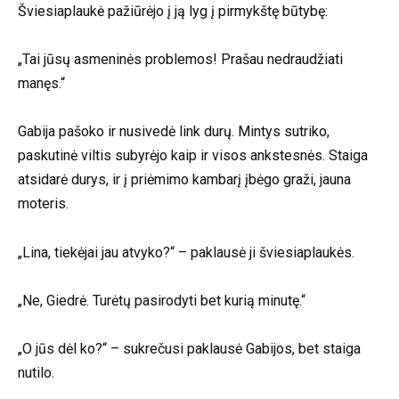
Šviesiaplaukė pažiūrėjo į ją lyg į pirmykštę būtybę:
„Tai jūsų asmeninės problemos! Prašau nedraudžiati
manęs.“
Gabija pašoko ir nusivedė link durų. Mintys sutriko,
paskutinė viltis subyrėjo kaip ir visos ankstesnės. Staiga
atsidarė durys, ir į priėmimo kambarį įbėgo graži, jauna
moteris.
„Lina, tiekėjai jau atvyko?“ – paklausė ji šviesiaplaukės.
„Ne, Giedrė. Turėtų pasirodyti bet kurią minutę.“
„O jūs dėl ko?“ – sukrečusi paklausė Gabijos, bet staiga
nutilo.