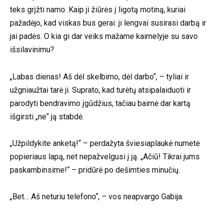
teks grįžti namo. Kaip ji žiūrės į ligotą motiną, kuriai
pažadėjo, kad viskas bus gerai: ji lengvai susirasi darbą ir
jai padės. O kia gi dar veiks mažame kaimelyje su savo
išsilavinimu?
„Labas dienas! Aš dėl skelbimo, dėl darbo“, – tyliai ir
užgniaužtai tarė ji. Suprato, kad turėtų atsipalaiduoti ir
parodyti bendravimo įgūdžius, tačiau baimė dar kartą
išgirsti „ne“ ją stabdė.
„Užpildykite anketą!“ – perdažyta šviesiaplaukė numetė
popieriaus lapą, net nepažvelgusi į ją. „Ačiū! Tikrai jums
paskambinsime!“ – pridūrė po dešimties minučių.
„Bet… Aš neturiu telefono“, – vos neapvargo Gabija.