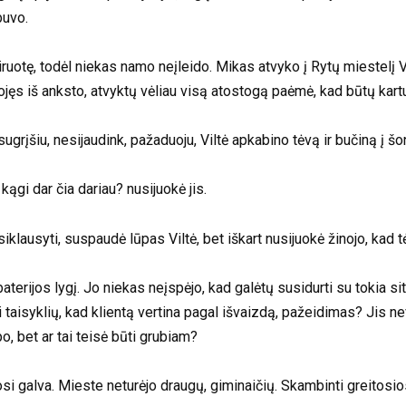
buvo.
diruotę, todėl niekas namo neįleido. Mikas atvyko į Rytų miestelį 
inojęs iš anksto, atvyktų vėliau visą atostogą paėmė, kad būtų kart
 sugrįšiu, nesijaudink, pažaduoju, Viltė apkabino tėvą ir bučiną į šo
kągi dar čia dariau? nusijuokė jis.
ausyti, suspaudė lūpas Viltė, bet iškart nusijuokė žinojo, kad tėt
rijos lygį. Jo niekas neįspėjo, kad galėtų susidurti su tokia situac
ai taisyklių, kad klientą vertina pagal išvaizdą, pažeidimas? Jis n
o, bet ar tai teisė būti grubiam?
si galva. Mieste neturėjo draugų, giminaičių. Skambinti greito