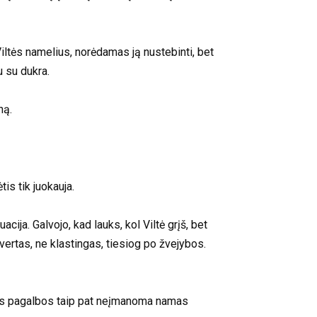
Viltės namelius, norėdamas ją nustebinti, bet
u su dukra.
ną.
is tik juokauja.
ija. Galvojo, kad lauks, kol Viltė grįš, bet
evertas, ne klastingas, tiesiog po žvejybos.
sios pagalbos taip pat neįmanoma namas