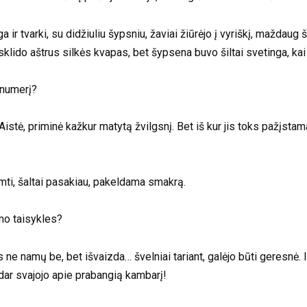
ga ir tvarki, su didžiuliu šypsniu, žaviai žiūrėjo į vyriškį, mažda
sklido aštrus silkės kvapas, bet šypsena buvo šiltai svetinga, kai 
 numerį?
istė, priminė kažkur matytą žvilgsnį. Bet iš kur jis toks pažįst
imti, šaltai pasakiau, pakeldama smakrą.
mo taisykles?
s ne namų be, bet išvaizda… švelniai tariant, galėjo būti geresnė.
 dar svajojo apie prabangią kambarį!