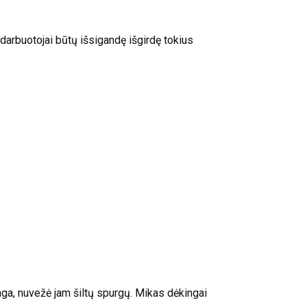
 darbuotojai būtų išsigandę išgirdę tokius
inga, nuvežė jam šiltų spurgų. Mikas dėkingai