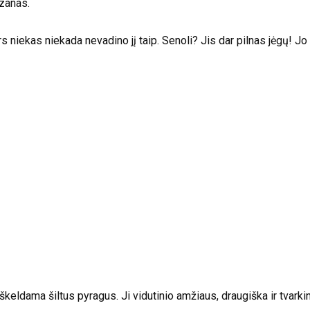
izanas.
rs niekas niekada nevadino jį taip. Senoli? Jis dar pilnas jėgų! Jo
škeldama šiltus pyragus. Ji vidutinio amžiaus, draugiška ir tvark