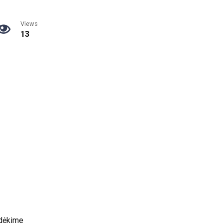
Views
13
radėkime