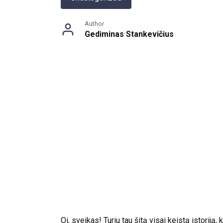
Author
Gediminas Stankevičius
Oi, sveikas! Turiu tau šitą visai keistą istoriją