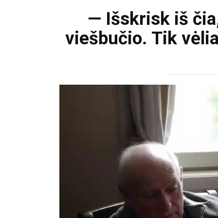
— Išskrisk iš či
viešbučio. Tik vėlia