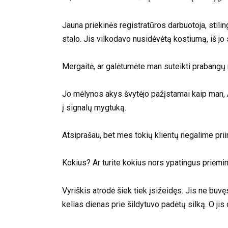
Jauna priekinės registratūros darbuotoja, stilin
stalo. Jis vilkodavo nusidėvėtą kostiumą, iš jo 
Mergaitė, ar galėtumėte man suteikti prabangų
Jo mėlynos akys švytėjo pažįstamai kaip man, A
į signalų mygtuką.
Atsiprašau, bet mes tokių klientų negalime pri
Kokius? Ar turite kokius nors ypatingus priėmi
Vyriškis atrodė šiek tiek įsižeidęs. Jis ne buvę
kelias dienas prie šildytuvo padėtų silką. O jis