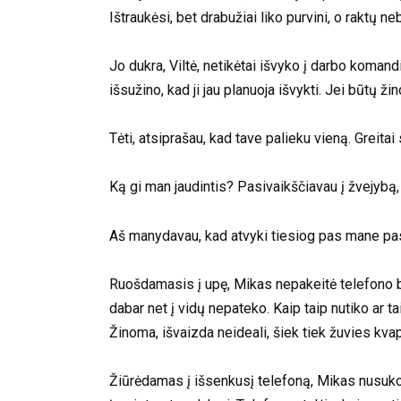
Ištraukėsi, bet drabužiai liko purvini, o raktų ne
Jo dukra, Viltė, netikėtai išvyko į darbo koman
išsužino, kad ji jau planuoja išvykti. Jei būtų ž
Tėti, atsiprašau, kad tave palieku vieną. Greitai
Ką gi man jaudintis? Pasivaikščiavau į žvejybą, 
Aš manydavau, kad atvyki tiesiog pas mane pasikl
Ruošdamasis į upę, Mikas nepakeitė telefono bate
dabar net į vidų nepateko. Kaip taip nutiko ar t
Žinoma, išvaizda neideali, šiek tiek žuvies kvap
Žiūrėdamas į išsenkusį telefoną, Mikas nusuko