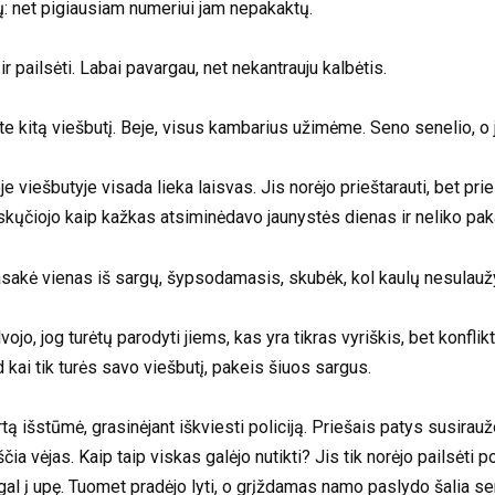
nų: net pigiausiam numeriui jam nepakaktų.
ir pailsėti. Labai pavargau, net nekantrauju kalbėtis.
ite kitą viešbutį. Beje, visus kambarius užimėme. Seno senelio, o
viešbutyje visada lieka laisvas. Jis norėjo prieštarauti, bet prie
askųčiojo kaip kažkas atsiminėdavo jaunystės dienas ir neliko pa
asakė vienas iš sargų, šypsodamasis, skubėk, kol kaulų nesulauž
o, jog turėtų parodyti jiems, kas yra tikras vyriškis, bet konflikta
d kai tik turės savo viešbutį, pakeis šiuos sargus.
tą išstūmė, grasinėjant iškviesti policiją. Priešais patys susi
čia vėjas. Kaip taip viskas galėjo nutikti? Jis tik norėjo pailsėti 
al į upę. Tuomet pradėjo lyti, o grįždamas namo paslydo šalia sen