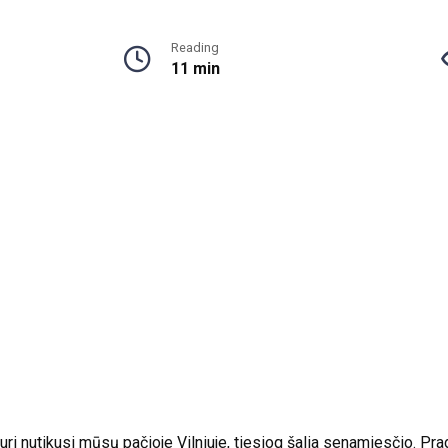
Reading
11 min
, kuri nutikusi mūsų pačioje Vilniuje, tiesiog šalia senamiesčio. P