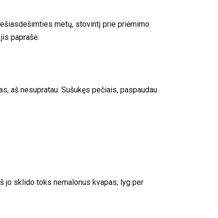
ug šešiasdešimties metų, stovintį prie priėmimo
jis paprašė:
amas, aš nesupratau. Sušukęs pečiais, paspaudau
 Iš jo sklido toks nemalonus kvapas, lyg per