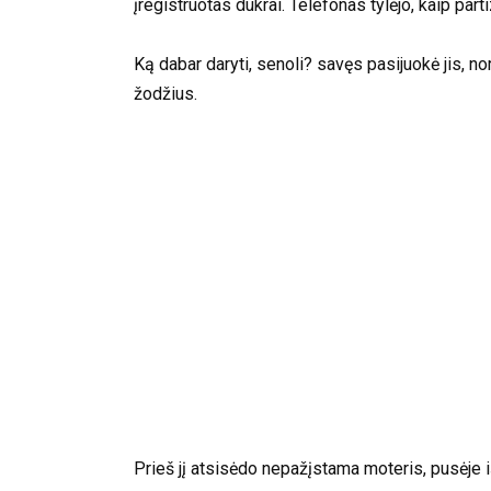
įregistruotas dukrai. Telefonas tylėjo, kaip part
Ką dabar daryti, senoli? savęs pasijuokė jis, no
žodžius.
Prieš jį atsisėdo nepažįstama moteris, pusėje i