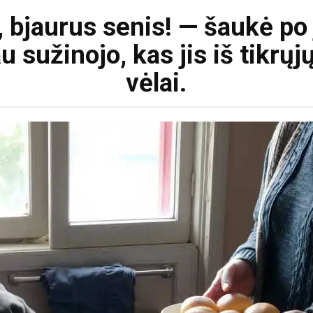
a, bjaurus senis! — šaukė po 
u sužinojo, kas jis iš tikrų
vėlai.