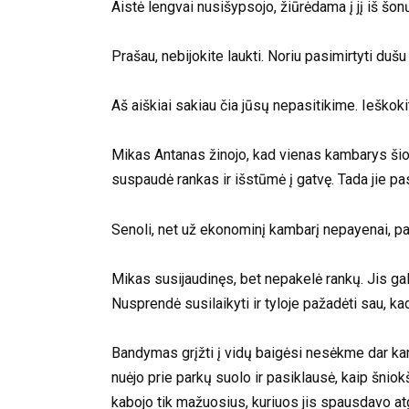
Aistė lengvai nusišypsojo, žiūrėdama į jį iš šo
Prašau, nebijokite laukti. Noriu pasimirtyti dušu 
Aš aiškiai sakiau čia jūsų nepasitikime. Ieškok
Mikas Antanas žinojo, kad vienas kambarys šioje 
suspaudė rankas ir išstūmė į gatvę. Tada jie p
Senoli, net už ekonominį kambarį nepayenai, p
Mikas susijaudinęs, bet nepakelė rankų. Jis galvoj
Nusprendė susilaikyti ir tyloje pažadėti sau, ka
Bandymas grįžti į vidų baigėsi nesėkme dar kar
nuėjo prie parkų suolo ir pasiklausė, kaip šniokš
kabojo tik mažuosius, kuriuos jis spausdavo atg