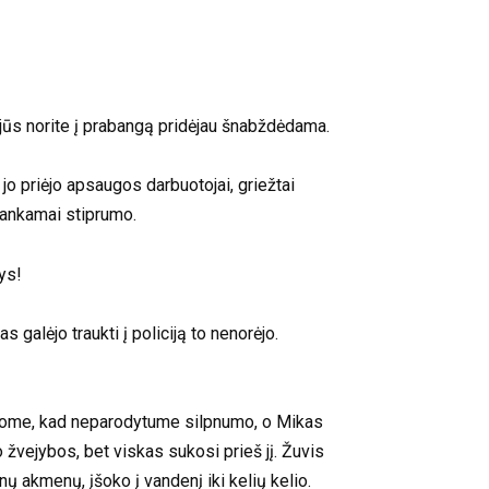
 jūs norite į prabangą pridėjau šnabždėdama.
 jo priėjo apsaugos darbuotojai, griežtai
kankamai stiprumo.
ys!
s galėjo traukti į policiją to nenorėjo.
raužome, kad neparodytume silpnumo, o Mikas
po žvejybos, bet viskas sukosi prieš jį. Žuvis
ų akmenų, įšoko į vandenį iki kelių kelio.