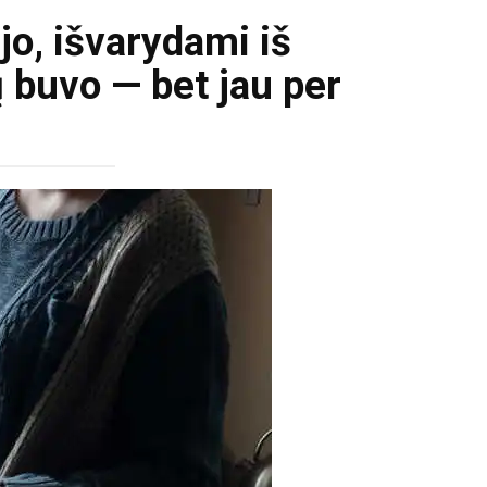
jo, išvarydami iš
jų buvo — bet jau per