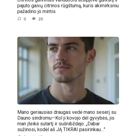
pajuto gaivų citrinos rūgštumą, kuris akimirksniu
pažadino jo mintis.
0
20
Mano geriausias draugas vedė mano seserį su
Dauno sindromu—Kol ji kovojo dėl gyvybės, jis
man įteikė sutartį ir sušnibždėjo: „Dabar
sužinosi, kodėl aš JĄ TIKRAI pasirinkau…”