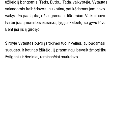
užliejo jį bangomis. Tėtis, Butis… Tada, vaikystėje, Vytautas
valandomis kalbėdavosi su katinu, patikėdamas jam savo
vaikystės paslaptis, džiaugsmus ir liūdesius. Vaikui buvo
tvirtai įsisąmonintas jausmas, lyg jis kalbėtų su gyvu tėvu.
Bent jau jis jį girdėjo.
Širdyje Vytautas buvo įsitikinęs tuo ir vėliau, jau būdamas
suaugęs. Ir katinas žiūrėjo į jį prasmingu, beveik žmogišku
žvilgsniu ir švelniai, raminančiai murkdavo.