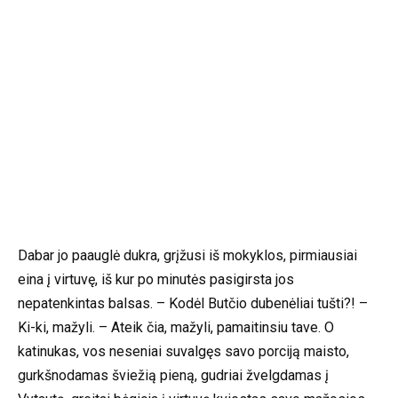
Dabar jo paauglė dukra, grįžusi iš mokyklos, pirmiausiai
eina į virtuvę, iš kur po minutės pasigirsta jos
nepatenkintas balsas. – Kodėl Butčio dubenėliai tušti?! –
Ki-ki, mažyli. – Ateik čia, mažyli, pamaitinsiu tave. O
katinukas, vos neseniai suvalgęs savo porciją maisto,
gurkšnodamas šviežią pieną, gudriai žvelgdamas į