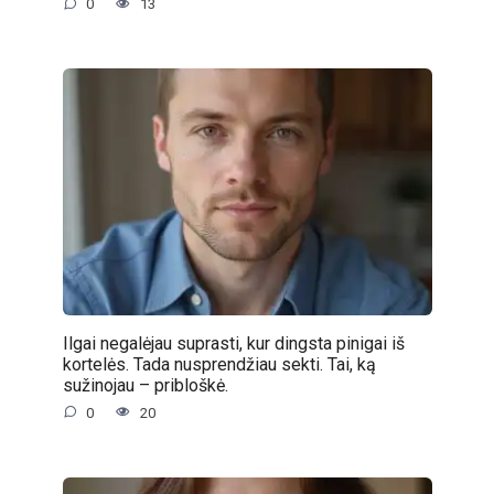
0
13
Ilgai negalėjau suprasti, kur dingsta pinigai iš
kortelės. Tada nusprendžiau sekti. Tai, ką
sužinojau – pribloškė.
0
20