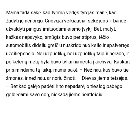
Mama tada sakė, kad tyrimą vedęs tyrėjas manė, kad
žudyti jų nenorėjo. Griovėjai veikiausiai sekė juos ir bandė
užvaldyti pinigus imituodami eismo įvykį. Bet, matyt,
kažkas nepavyko, smūgis buvo per stiprus, tėčio
automobilis dideliu greičiu nuskrido nuo kelio ir apsivertęs
užsiliepsnojo. Nei užpuolikų, nei užpuolikų taip ir nerado, ir
po kelerių metų byla buvo tyliai numesta į archyvą. Kaskart
prisimindama tą laiką, mama sakė: – Nežinau, kas buvo tie
žmonės, ir nežinau, ar noriu žinoti. – Dievas jiems teisėjas.
– Bet kad galėjo padėti ir to nepadarė, o tiesiog pabėgo
gelbėdami savo odą, niekada jiems neatleisiu.