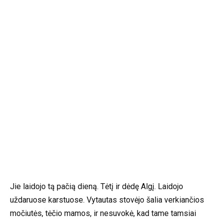
Jie laidojo tą pačią dieną. Tėtį ir dėdę Algį. Laidojo
uždaruose karstuose. Vytautas stovėjo šalia verkiančios
močiutės, tėčio mamos, ir nesuvokė, kad tame tamsiai