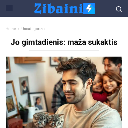
Skip
to
content
Home
»
Uncategorized
Jo gimtadienis: maža sukaktis