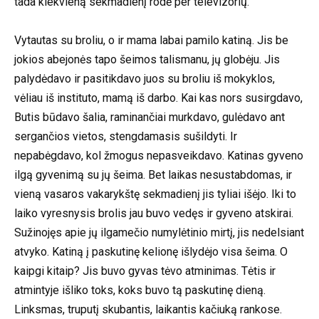
tada kiekvieną sekmadienį rodė per televizorių.
Vytautas su broliu, o ir mama labai pamilo katiną. Jis be
jokios abejonės tapo šeimos talismanu, jų globėju. Jis
palydėdavo ir pasitikdavo juos su broliu iš mokyklos,
vėliau iš instituto, mamą iš darbo. Kai kas nors susirgdavo,
Butis būdavo šalia, raminančiai murkdavo, gulėdavo ant
sergančios vietos, stengdamasis sušildyti. Ir
nepabėgdavo, kol žmogus nepasveikdavo. Katinas gyveno
ilgą gyvenimą su jų šeima. Bet laikas nesustabdomas, ir
vieną vasaros vakarykštę sekmadienį jis tyliai išėjo. Iki to
laiko vyresnysis brolis jau buvo vedęs ir gyveno atskirai.
Sužinojęs apie jų ilgamečio numylėtinio mirtį, jis nedelsiant
atvyko. Katiną į paskutinę kelionę išlydėjo visa šeima. O
kaipgi kitaip? Jis buvo gyvas tėvo atminimas. Tėtis ir
atmintyje išliko toks, koks buvo tą paskutinę dieną.
Linksmas, truputį skubantis, laikantis kačiuką rankose.