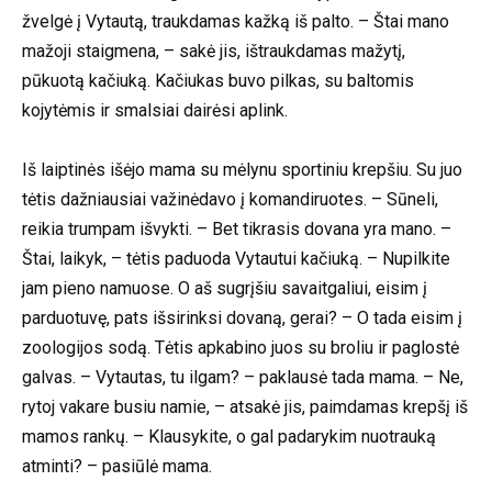
žvelgė į Vytautą, traukdamas kažką iš palto. – Štai mano
mažoji staigmena, – sakė jis, ištraukdamas mažytį,
pūkuotą kačiuką. Kačiukas buvo pilkas, su baltomis
kojytėmis ir smalsiai dairėsi aplink.
Iš laiptinės išėjo mama su mėlynu sportiniu krepšiu. Su juo
tėtis dažniausiai važinėdavo į komandiruotes. – Sūneli,
reikia trumpam išvykti. – Bet tikrasis dovana yra mano. –
Štai, laikyk, – tėtis paduoda Vytautui kačiuką. – Nupilkite
jam pieno namuose. O aš sugrįšiu savaitgaliui, eisim į
parduotuvę, pats išsirinksi dovaną, gerai? – O tada eisim į
zoologijos sodą. Tėtis apkabino juos su broliu ir paglostė
galvas. – Vytautas, tu ilgam? – paklausė tada mama. – Ne,
rytoj vakare busiu namie, – atsakė jis, paimdamas krepšį iš
mamos rankų. – Klausykite, o gal padarykim nuotrauką
atminti? – pasiūlė mama.