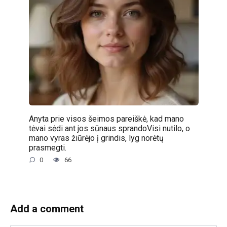
Anyta prie visos šeimos pareiškė, kad mano
tėvai sėdi ant jos sūnaus sprandoVisi nutilo, o
mano vyras žiūrėjo į grindis, lyg norėtų
prasmegti.
0
66
Add a comment