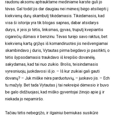
raudonu aksomu aptrauktame mediniame karste guli jo
tėvas. Gal todėl jis dar daugiau nei mėnesį bėgo atsiliepti į
kiekvieną durų skambutį tikėdamasis. Tikėdamasis, kad
visa ši istorija yra tik blogas sapnas, dabar atsidarys
durys, ir įeis jo tėtis, linksmas, gyvas, truputį kvepiantis
cigarečių dūmais ir benzinu. Tėvas turėjo savo raktus, bet
kiekvieną kartą grįžęs iš komandiruotės jis neišvengiamai
skambindavo į duris, Vytautas pirma bėgdavo jo pasitikti, o
tėtis šypsodamasis traukdavo iš krepšio dovanėlę,
sakydamas, kad tai nuo zuikio. Brolis, teisindamasis
vyresniuoju, juokdavosi iš jo. – Iš kur zuikiai gali gauti
dovanų? – Juk miške nėra parduotuvių, – juokavo jis. – Ech
tu mažyly. Bet tada Vytautas į tai nekreipė dėmesio ir buvo
be galo didžiuojasi, kad miško gyventojai žinojo apie jį ir
niekada jo nepamiršo.
Tačiau tėtis nebegrįžo, ir ilgainiui berniukas susikūrė