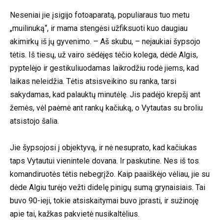
Neseniai jie įsigijo fotoaparatą, populiaraus tuo metu
„muilinuką“, ir mama stengėsi užfiksuoti kuo daugiau
akimirkų iš jų gyvenimo. – Aš skubu, – nejaukiai šypsojo
tėtis. Iš tiesų, už vairo sėdėjęs tėčio kolega, dėdė Algis,
pyptelėjo ir gestikuliuodamas laikrodžiu rodė jiems, kad
laikas neleidžia. Tėtis atsisveikino su ranka, tarsi
sakydamas, kad palauktų minutėlę. Jis padėjo krepšį ant
žemės, vėl paėmė ant rankų kačiuką, o Vytautas su broliu
atsistojo šalia.
Jie šypsojosi į objektyvą, ir nė nesuprato, kad kačiukas
taps Vytautui vienintele dovana. Ir paskutine. Nes iš tos
komandiruotės tėtis nebegrįžo. Kaip paaiškėjo vėliau, jie su
dėde Algiu turėjo vežti didelę pinigų sumą grynaisiais. Tai
buvo 90-ieji, tokie atsiskaitymai buvo įprasti, ir sužinoję
apie tai, kažkas pakvietė nusikaltėlius.