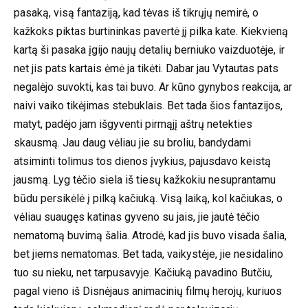
pasaką, visą fantaziją, kad tėvas iš tikrųjų nemirė, o
kažkoks piktas burtininkas pavertė jį pilka kate. Kiekvieną
kartą ši pasaka įgijo naujų detalių berniuko vaizduotėje, ir
net jis pats kartais ėmė ja tikėti. Dabar jau Vytautas pats
negalėjo suvokti, kas tai buvo. Ar kūno gynybos reakcija, ar
naivi vaiko tikėjimas stebuklais. Bet tada šios fantazijos,
matyt, padėjo jam išgyventi pirmąjį aštrų netekties
skausmą. Jau daug vėliau jie su broliu, bandydami
atsiminti tolimus tos dienos įvykius, pajusdavo keistą
jausmą. Lyg tėčio siela iš tiesų kažkokiu nesuprantamu
būdu persikėlė į pilką kačiuką. Visą laiką, kol kačiukas, o
vėliau suaugęs katinas gyveno su jais, jie jautė tėčio
nematomą buvimą šalia. Atrodė, kad jis buvo visada šalia,
bet jiems nematomas. Bet tada, vaikystėje, jie nesidalino
tuo su nieku, net tarpusavyje. Kačiuką pavadino Butčiu,
pagal vieno iš Disnėjaus animacinių filmų herojų, kuriuos