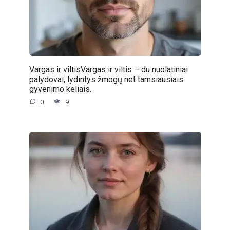
Vargas ir viltisVargas ir viltis – du nuolatiniai
palydovai, lydintys žmogų net tamsiausiais
gyvenimo keliais.
0
9