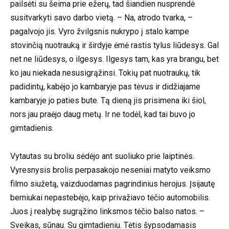
pailsėti su šeima prie ežerų, tad šiandien nusprendė
susitvarkyti savo darbo vietą. – Na, atrodo tvarka, –
pagalvojo jis. Vyro žvilgsnis nukrypo į stalo kampe
stovinčią nuotrauką ir širdyje ėmė rastis tylus liūdesys. Gal
net ne liūdesys, o ilgesys. Ilgesys tam, kas yra brangu, bet
ko jau niekada nesusigrąžinsi. Tokių pat nuotraukų, tik
padidintų, kabėjo jo kambaryje pas tėvus ir didžiajame
kambaryje jo paties bute. Tą dieną jis prisimena iki šiol,
nors jau praėjo daug metų. Ir ne todėl, kad tai buvo jo
gimtadienis.
Vytautas su broliu sėdėjo ant suoliuko prie laiptinės.
Vyresnysis brolis perpasakojo neseniai matyto veiksmo
filmo siužetą, vaizduodamas pagrindinius herojus. Įsijautę
berniukai nepastebėjo, kaip privažiavo tėčio automobilis.
Juos į realybę sugrąžino linksmos tėčio balso natos. –
Sveikas, sūnau. Su gimtadieniu. Tėtis šypsodamasis