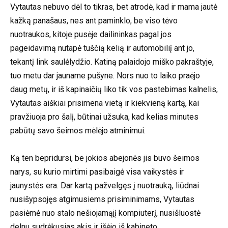
Vytautas nebuvo dėl to tikras, bet atrodė, kad ir mama jautė
kažką panašaus, nes ant paminklo, be viso tėvo
nuotraukos, kitoje pusėje dailininkas pagal jos
pageidavimą nutapė tuščią kelią ir automobiliį ant jo,
tekantį link saulėlydžio. Katiną palaidojo miško pakraštyje,
tuo metu dar jauname pušyne. Nors nuo to laiko praėjo
daug metų, ir iš kapinaičių liko tik vos pastebimas kalnelis,
Vytautas aiškiai prisimena vietą ir kiekvieną kartą, kai
pravžiuoja pro šalį, būtinai užsuka, kad kelias minutes
pabūtų savo šeimos mėlėjo atminimui.
Ką ten bepridursi, be jokios abejonės jis buvo šeimos
narys, su kurio mirtimi pasibaigė visa vaikystės ir
jaunystės era. Dar kartą pažvelgęs į nuotrauką, liūdnai
nusišypsojęs atgimusiems prisiminimams, Vytautas
pasiėmė nuo stalo nešiojamąjį kompiuterį, nusišluostė
delnu sudrėkusias akis ir išėjo iš kabineto.