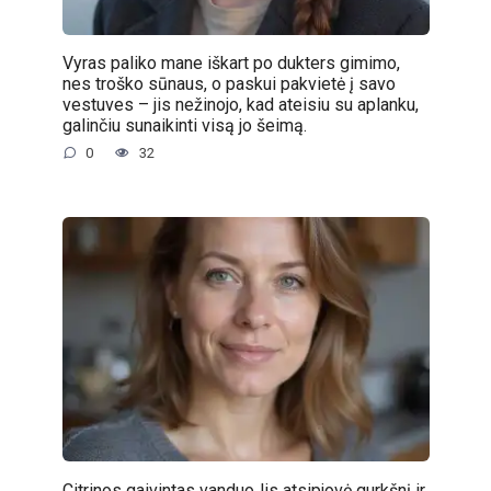
Vyras paliko mane iškart po dukters gimimo,
nes troško sūnaus, o paskui pakvietė į savo
vestuves – jis nežinojo, kad ateisiu su aplanku,
galinčiu sunaikinti visą jo šeimą.
0
32
Citrinos gaivintas vanduoJis atsipjovė gurkšnį ir