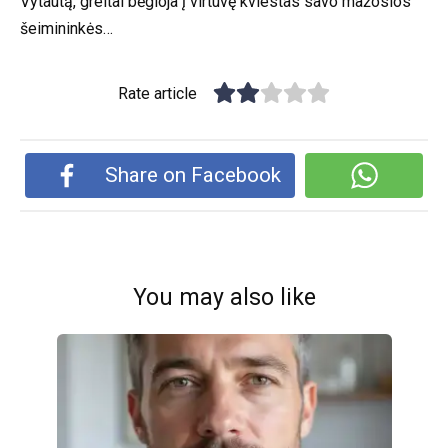
Vytautą, greitai bėgioja į virtuvę kviestas savo mažosios
šeimininkės…
Rate article
Share on Facebook
You may also like