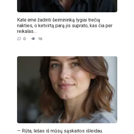
Katė ėmė žadinti šeimininką lygiai trečią
nakties, o ketvirtą parą jis suprato, kas čia per
reikalas…
0
16
— Rūta, lėšas iš mūsų sąskaitos išleidau.