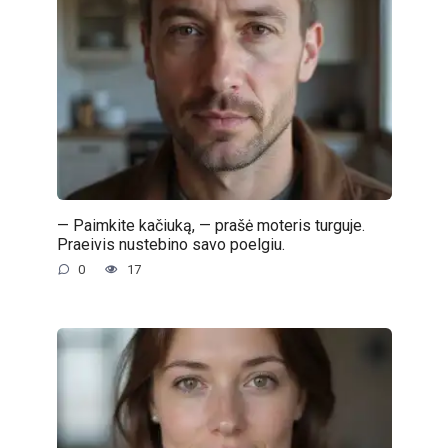
— Paimkite kačiuką, — prašė moteris turguje.
Praeivis nustebino savo poelgiu.
0
17