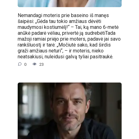
Nemandagi moteris prie baseino iš manęs
šaipėsi: „Gėda tau tokio amžiaus dėvėti
maudymosi kostiumėlį!“ – Tai, ką mano 6-metė
anūkė padarė vėliau, privertė ją sudrebėtiTada
mažoji ramiai priėjo prie moters, padavė jai savo
rankšluostį ir tarė: „Močiutė sako, kad širdis
graži amžiaus neturi“, – ir moteris, nieko
neatsakiusi, nuleidusi galvą tyliai pasitraukė.
0
23