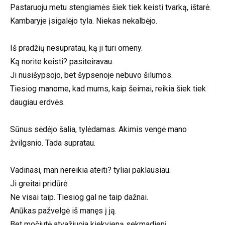
Pastaruoju metu stengiamės šiek tiek keisti tvarką, ištarė.
Kambaryje įsigalėjo tyla. Niekas nekalbėjo.
Iš pradžių nesupratau, ką ji turi omeny.
Ką norite keisti? pasiteiravau.
Ji nusišypsojo, bet šypsenoje nebuvo šilumos.
Tiesiog manome, kad mums, kaip šeimai, reikia šiek tiek
daugiau erdvės.
Sūnus sėdėjo šalia, tylėdamas. Akimis vengė mano
žvilgsnio. Tada supratau.
Vadinasi, man nereikia ateiti? tyliai paklausiau.
Ji greitai pridūrė:
Ne visai taip. Tiesiog gal ne taip dažnai.
Anūkas pažvelgė iš manęs į ją.
Bet močiutė atvažiuoja kiekvieną sekmadienį.