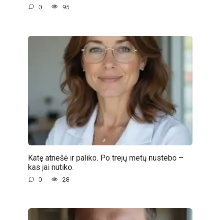
0
95
Katę atnešė ir paliko. Po trejų metų nustebo –
kas jai nutiko.
0
28