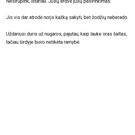
Nesirūpink, ištariau. Jūsų erdvė jūsų pasirinkimas.
Jis vis dar atrodė norįs kažką sakyti, bet žodžių neberado.
Uždariusi duris už nugaros, pajutau, kaip lauke oras šaltas,
tačiau širdyje buvo netikėta ramybė.