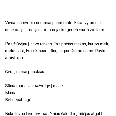
Vienas iš svečių neramiai pasimuistė. Kitas vyras net
nusikosėjo, tarsi jam būtų nejauku girdėti šiuos žodžius.
Pasižiūrėjau į savo rankas. Tas pačias rankas, kurios metų
metus virė, tvarkė, savo sūnų augino šiame name. Paskui
atsistojau.
Gerai, ramiai pasakiau.
Sūnus pagaliau pažvelgė į mane.
Mama
Bet nepabaigė.
Nukeliavau į virtuvę, pasiėmiau šakotį ir įsidėjau atgal į