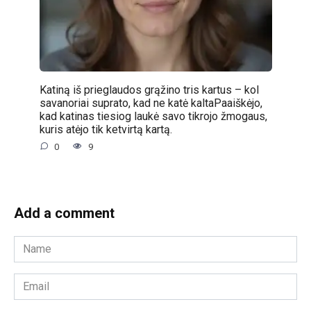
Katiną iš prieglaudos grąžino tris kartus – kol
savanoriai suprato, kad ne katė kaltaPaaiškėjo,
kad katinas tiesiog laukė savo tikrojo žmogaus,
kuris atėjo tik ketvirtą kartą.
0
9
Add a comment
Name
*
Email
*