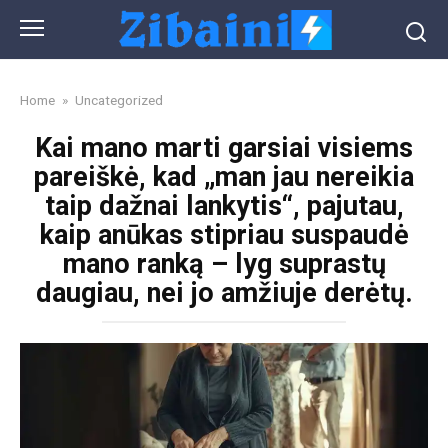
Skip
to
content
Home
»
Uncategorized
Kai mano marti garsiai visiems
pareiškė, kad „man jau nereikia
taip dažnai lankytis“, pajutau,
kaip anūkas stipriau suspaudė
mano ranką – lyg suprastų
daugiau, nei jo amžiuje derėtų.