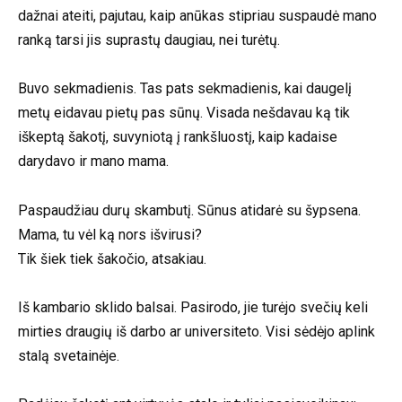
dažnai ateiti, pajutau, kaip anūkas stipriau suspaudė mano
ranką tarsi jis suprastų daugiau, nei turėtų.
Buvo sekmadienis. Tas pats sekmadienis, kai daugelį
metų eidavau pietų pas sūnų. Visada nešdavau ką tik
iškeptą šakotį, suvyniotą į rankšluostį, kaip kadaise
darydavo ir mano mama.
Paspaudžiau durų skambutį. Sūnus atidarė su šypsena.
Mama, tu vėl ką nors išvirusi?
Tik šiek tiek šakočio, atsakiau.
Iš kambario sklido balsai. Pasirodo, jie turėjo svečių keli
mirties draugių iš darbo ar universiteto. Visi sėdėjo aplink
stalą svetainėje.