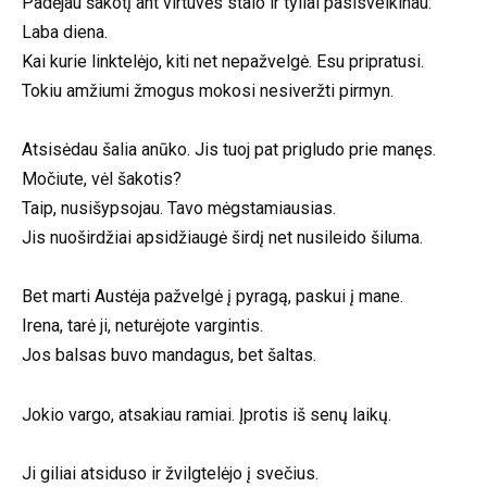
Padėjau šakotį ant virtuvės stalo ir tyliai pasisveikinau:
Laba diena.
Kai kurie linktelėjo, kiti net nepažvelgė. Esu pripratusi.
Tokiu amžiumi žmogus mokosi nesiveržti pirmyn.
Atsisėdau šalia anūko. Jis tuoj pat prigludo prie manęs.
Močiute, vėl šakotis?
Taip, nusišypsojau. Tavo mėgstamiausias.
Jis nuoširdžiai apsidžiaugė širdį net nusileido šiluma.
Bet marti Austėja pažvelgė į pyragą, paskui į mane.
Irena, tarė ji, neturėjote vargintis.
Jos balsas buvo mandagus, bet šaltas.
Jokio vargo, atsakiau ramiai. Įprotis iš senų laikų.
Ji giliai atsiduso ir žvilgtelėjo į svečius.