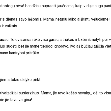
tostogų nėra! bandžiau suprasti, jaučdama, kaip viduje auga pani
dienas savo lėšomis. Mama, neturiu laiko aiškinti, vėluojame! s
ir vaikais.
osu. Televizorius rėkė visu garsu, striukės ir batai išmėtyti per vi
us sudėti, bet jie mane tiesiog ignoravo, lyg aš būčiau tuščia vie
ano kantrybai pritrūko.
jiems tokio dalyko pirkti!
ivaizdžiai susierzinus. Mama, jie tavo košės nevalgų, dėl to visad
ie jie tave vargina!