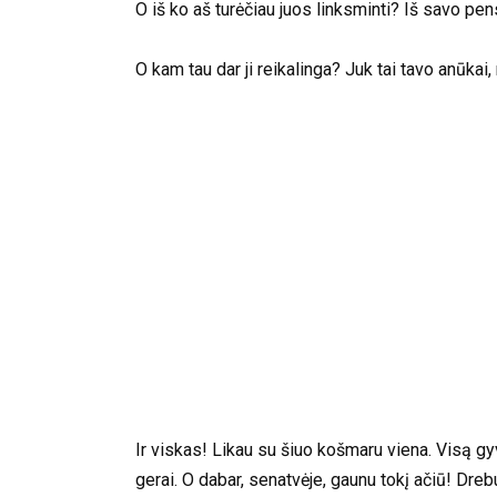
O iš ko aš turėčiau juos linksminti? Iš savo pens
O kam tau dar ji reikalinga? Juk tai tavo anūkai, 
Ir viskas! Likau su šiuo košmaru viena. Visą g
gerai. O dabar, senatvėje, gaunu tokį ačiū! Dre