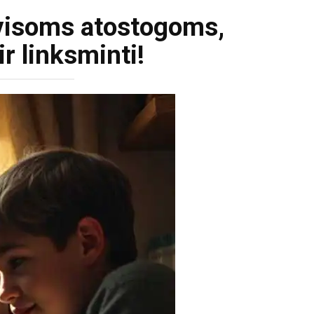
 visoms atostogoms,
ir linksminti!