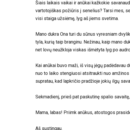
Šiais laikais vaikai ir anūkai kažkokie savanaud
vartotojiškas požiūris į senelius? Tarsi mes, s
visi staiga užsiėmę, lyg aš jiems svetima.
Mano dukra Ona turi du sūnus vyresniam dvylika,
tyla, kurią taip branginu. Nežinau, kaip mano du
net lovų neužkloja viskas išmėtyta lyg po audro
Kai anūkai buvo maži, iš visų jėgų padėdavau d
nuo to laiko stengiuosi atsitraukti nuo amžinos
supratau, kad lapkričio pradžioje jokių ilgų sav
Sekmadienį, prieš pat paskutinę spalio savaitę,
Mama, labas! Priimk anūkus, atostogos prasid
Aš sustingau.