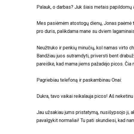
Palauk, o darbas? Juk šiais metais papildomų a
Mes pasiėmėm atostogų dienų, Jonas paėmė tris 
pro duris, palikdama mane su dviem lagaminais 
Neužtruko ir penkių minučių, kol namas virto cha
Bandžiau juos sutramdyti, priversti bent drabuži
pareiškė, kad mama jiems pažadėjo picos. Čia m
Pagriebiau telefoną ir paskambinau Onai:
Dukra, tavo vaikai reikalauja picos! Aš neketinu 
Jau užsakiau jums pristatymą, nusišypsojo ji, ak
pavalgykit normaliai! Tu pati skundiesi, kad nam