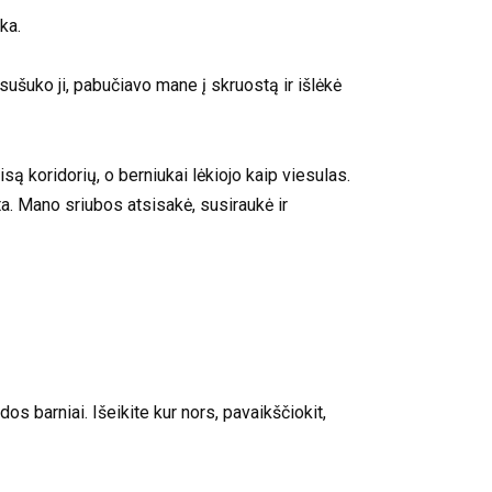
ka.
ušuko ji, pabučiavo mane į skruostą ir išlėkė
są koridorių, o berniukai lėkiojo kaip viesulas.
ta. Mano sriubos atsisakė, susiraukė ir
os barniai. Išeikite kur nors, pavaikščiokit,