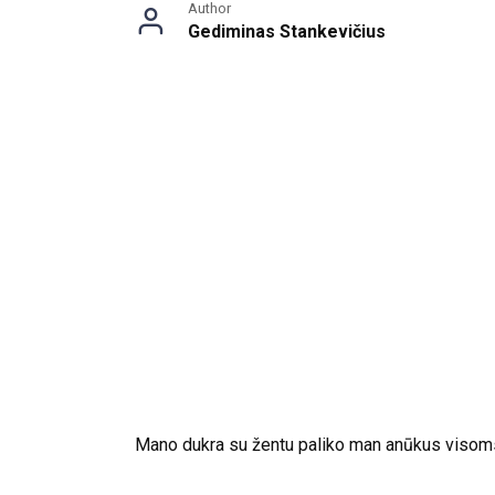
Author
Gediminas Stankevičius
Mano dukra su žentu paliko man anūkus visoms a