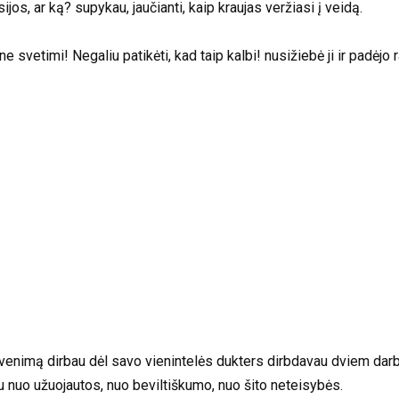
ijos, ar ką? supykau, jaučianti, kaip kraujas veržiasi į veidą.
ne svetimi! Negaliu patikėti, kad taip kalbi! nusižiebė ji ir padėjo r
yvenimą dirbau dėl savo vienintelės dukters dirbdavau dviem darb
bu nuo užuojautos, nuo beviltiškumo, nuo šito neteisybės.