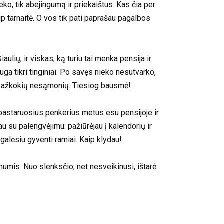
eko, tik abejingumą ir priekaištus. Kas čia per
p tarnaitė. O vos tik pati paprašau pagalbos
lių, ir viskas, ką turiu tai menka pensija ir
uga tikri tinginiai. Po savęs nieko nesutvarko,
ja kažkokių nesąmonių. Tiesiog bausmė!
 pastaruosius penkerius metus esu pensijoje ir
 su palengvėjimu: pažiūrėjau į kalendorių ir
 galėsiu gyventi ramiai. Kaip klydau!
umis. Nuo slenksčio, net nesveikinusi, ištarė: