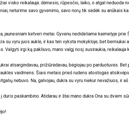
žiai visko reikalauja: dėmesio, rūpesčio, laiko, o atgal neduoda ni
eniai, neturime savo gyvenimo, savo norų tik sėdėk su anūkais kai
 jaunesniam ketveri metai. Gyvenu nedideliame kaimelyje prie Šiau
kra su vyru juos auklė, ir kas ten vyksta mokykloje, bet berniukai a
s. Valgyti irgi ką pakliuvo, mano valgį nosį susiraukia, reikalau
ukrai atsargindavau, prižiūrėdavau, bėgiojau po parduotuvės. Bet
 auklės vaidmens. Šiais metais prieš rudens atostogas atsikvėpiau
aitgalių nebuvo. Na, galvojau, dukra su vyru niekur nevažiuos, ir aš
 į duris paskambino. Atidarau ir štai mano dukra Ona su dviem sūn
ėjo!