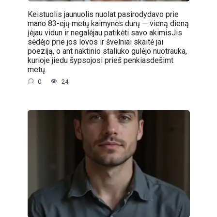
Keistuolis jaunuolis nuolat pasirodydavo prie
mano 83-ejų metų kaimynės durų — vieną dieną
įėjau vidun ir negalėjau patikėti savo akimisJis
sėdėjo prie jos lovos ir švelniai skaitė jai
poeziją, o ant naktinio staliuko gulėjo nuotrauka,
kurioje jiedu šypsojosi prieš penkiasdešimt
metų.
0
24