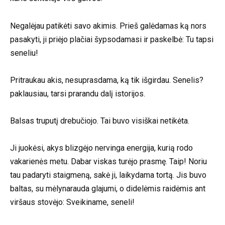
Negalėjau patikėti savo akimis. Prieš galėdamas ką nors
pasakyti, ji priėjo plačiai šypsodamasi ir paskelbė: Tu tapsi
seneliu!
Pritraukau akis, nesuprasdama, ką tik išgirdau. Senelis?
paklausiau, tarsi prarandu dalį istorijos.
Balsas truputį drebučiojo. Tai buvo visiškai netikėta.
Ji juokėsi, akys blizgėjo nervinga energija, kurią rodo
vakarienės metu. Dabar viskas turėjo prasmę. Taip! Noriu
tau padaryti staigmeną, sakė ji, laikydama tortą. Jis buvo
baltas, su mėlynarauda glajumi, o didelėmis raidėmis ant
viršaus stovėjo: Sveikiname, seneli!