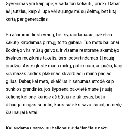
Gyvenimas yra kaip upė, visada turi keliauti į priekį. Dabar
aš jautžiau, kaip ši upė vėl sujungė mūsų šeimą, bet kitą
kartą per generacijas.
Su ašaromis liesti veidą, bet šypsodamasis, pakėliau
šakutę, kirpdamas pirmąjį torto gabalą. Tuo metu balionai
šokinėjo virš mūsų galvos, ir visame restorane skambėjo
švelnus muzikinis takelis, tarsi patvirtindamas šį naują
pradžią. Aistė glostė mano ranką, patikrinusi, ar jaučiu, kaip
šis mažas širdies plakimas skverbiasi į mano pačias
gilius. Dabar, kai metų skaičius ir senumas atrodė kaip
sunkios grandinės, jos šypsena pakvietė mane į naują
kelionę kelionę, kurioje aš būsiu ne tik tėvas, bet ir
džiaugsmingas senelis, kuris suteiks savo išmintį ir meilę
šiai naujai kartai.
Keliaudamas namo, su balionais šviečiančiais naktį,