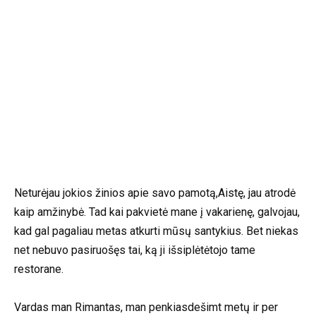
Neturėjau jokios žinios apie savo pamotą,Aistę, jau atrodė
kaip amžinybė. Tad kai pakvietė mane į vakarienę, galvojau,
kad gal pagaliau metas atkurti mūsų santykius. Bet niekas
net nebuvo pasiruošęs tai, ką ji išsiplėtėtojo tame
restorane.
Vardas man Rimantas, man penkiasdešimt metų ir per