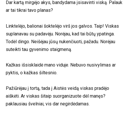
Dar kartą mirgėjo akys, bandydama įsisavinti viską. Palauk
ar tai tikrai tavo planas?
Linktelėjo, balionai šoktelėjo virš jos galvos. Taip! Viskas
suplanavau su padavėju. Norėjau, kad tai būtų ypatinga.
Todėl dingo. Neišėjau jūsų nukenčiuoti, pažadu. Norėjau
suteikti tau gyvenimo staigmeną.
Kažkas išsisklaidė mano viduje. Nebuvo nusivylimas ar
pyktis, o kažkas šiltesnio.
Pažiūrėjau į tortą, tada į Aistės veidą viskas pradėjo
aiškėti. Ar viskas šitaip suorganizuote dėl manęs?
paklausiau švelniai, vis dar negirdėdamas.