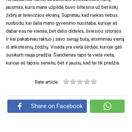
jausmas, kuris mane užpildė, buvo šiltesnis už bet kokį
židinį ar televizijos ekraną. Supratau, kad niekas nebus
nuobodu, kai šalia mano gyvenimo nuostaba, kurioje aš
dabar esu ne vienas, bet dalis didelės, šviesios istorijos.
Ir kai pakabinau raktus į savo senąjį butą, atsiminiau vieną
iš ankstesnių žodžių: Visada yra vieta širdyje, kurioje gali
susikurti nauja pradžia. Šiandienas tapo ta vieta vieta,
kurioje aš tapsiu seneliu, bet ir jausiu, kad tai tik pradžia.
Rate article
Share on Facebook