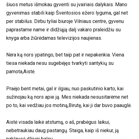
šiuos metus išmokau gyventi su įvairiais dalykais. Mano
gyvenimas stabili kaip Šventosios ežero lyguma, gal net
per stabilus. Dirbu tyliai biuroje Vilniaus centre, gyvenu
paprastame name ir didžiąją dalį vakaro praleidžiu su
knyga arba žiūrėdamas televizijos naujienas.
Nėra ką nors ypatingo, bet taip pat ir nepakenkia. Viena
tiesa niekada nesu sugebėjęs tvarkyti santykių su
pamota,Aistė.
Praėjo bent metai, gal ir ilgiau, nuo paskutinio karto, kai
sužinojau ką nors apie ją. Mes niekada nesusitarėme net
po to, kai vedžiau jos motiną,Birutę, kai ji dar buvo paauglė.
Aistė visada laikė atstumą, o aš, prabėgus laikui,
nebetraukiau daug pastangų. Staiga, kaip iš niekur, ją
paklausė džiugi balsu.