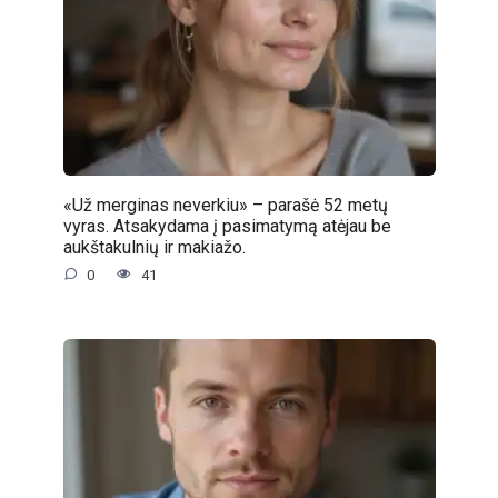
«Už merginas neverkiu» – parašė 52 metų
vyras. Atsakydama į pasimatymą atėjau be
aukštakulnių ir makiažo.
0
41