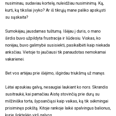
nusiminau, sudaviau kortelę, nuleidžiau nusiminimą. Ką,
kurti, ką tiksliai įvyko? Ar iš tikrųjų mane paliko apskųsti
su sąskaita?
Sumokėjau, jausdamas tuštumą. Išėjau į duris, o mano
širdis buvo užpildyta frustracija ir liūdesiu. Viskas, ko
norėjau, buvo galimybė susisiekti, pasikalbėti kaip niekada
anksčiau. Vietoje to jaučiausi tik panaudotas nemokamai
vakarienei.
Bet vos artėjau prie išėjimo, išgirdau triukšmą už manęs.
Lėtai apsukiau galvą, nesaugiai laukiant ko nors. Skrandis
susitraukė, kai pamačiau Aistę stovinčią prie durų su
milžiniška torta, šypsančiąsi kaip vaikas, ką tik sėkmingai
prisiminęs pokštą. Kitoje rankoje laikė spalvingus balionus,
kurie šoktelėjo virš galvos.