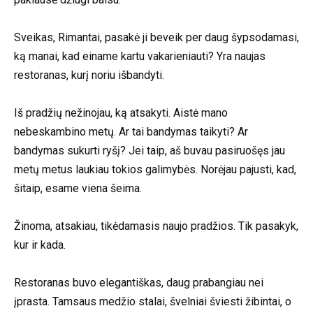
Sveikas, Rimantai, pasakė ji beveik per daug šypsodamasi,
ką manai, kad einame kartu vakarieniauti? Yra naujas
restoranas, kurį noriu išbandyti.
Iš pradžių nežinojau, ką atsakyti. Aistė mano
nebeskambino metų. Ar tai bandymas taikyti? Ar
bandymas sukurti ryšį? Jei taip, aš buvau pasiruošęs jau
metų metus laukiau tokios galimybės. Norėjau pajusti, kad,
šitaip, esame viena šeima.
Žinoma, atsakiau, tikėdamasis naujo pradžios. Tik pasakyk,
kur ir kada.
Restoranas buvo elegantiškas, daug prabangiau nei
įprasta. Tamsaus medžio stalai, švelniai šviesti žibintai, o