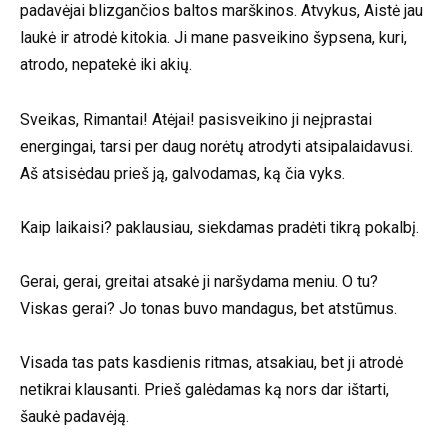
padavėjai blizgančios baltos marškinos. Atvykus, Aistė jau
laukė ir atrodė kitokia. Ji mane pasveikino šypsena, kuri,
atrodo, nepatekė iki akių.
Sveikas, Rimantai! Atėjai! pasisveikino ji neįprastai
energingai, tarsi per daug norėtų atrodyti atsipalaidavusi.
Aš atsisėdau prieš ją, galvodamas, ką čia vyks.
Kaip laikaisi? paklausiau, siekdamas pradėti tikrą pokalbį.
Gerai, gerai, greitai atsakė ji naršydama meniu. O tu?
Viskas gerai? Jo tonas buvo mandagus, bet atstūmus.
Visada tas pats kasdienis ritmas, atsakiau, bet ji atrodė
netikrai klausanti. Prieš galėdamas ką nors dar ištarti,
šaukė padavėją.