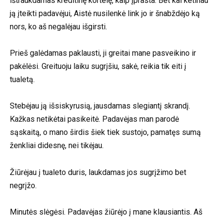
ištraukdamas kreditinę kortelę, kaip įprasta. Bet kai ketinau
ją įteikti padavėjui, Aistė nusilenkė link jo ir šnabždėjo ką
nors, ko aš negalėjau išgirsti.
Prieš galėdamas paklausti, ji greitai mane pasveikino ir
pakėlėsi. Greituoju laiku sugrįšiu, sakė, reikia tik eiti į
tualetą.
Stebėjau ją išsiskyrusią, jausdamas slegiantį skrandį.
Kažkas netikėtai pasikeitė. Padavėjas man parodė
sąskaitą, o mano širdis šiek tiek sustojo, pamatęs sumą
ženkliai didesnę, nei tikėjau.
Žiūrėjau į tualeto duris, laukdamas jos sugrįžimo bet
negrįžo.
Minutės slėgėsi. Padavėjas žiūrėjo į mane klausiantis. Aš