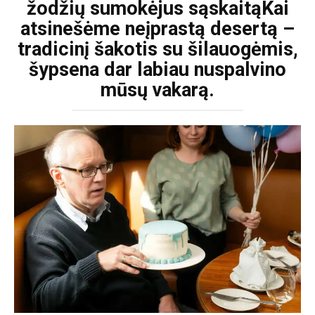
žodžių sumokėjus sąskaitąKai
atsinešėme neįprastą desertą –
tradicinį šakotis su šilauogėmis,
šypsena dar labiau nuspalvino
mūsų vakarą.