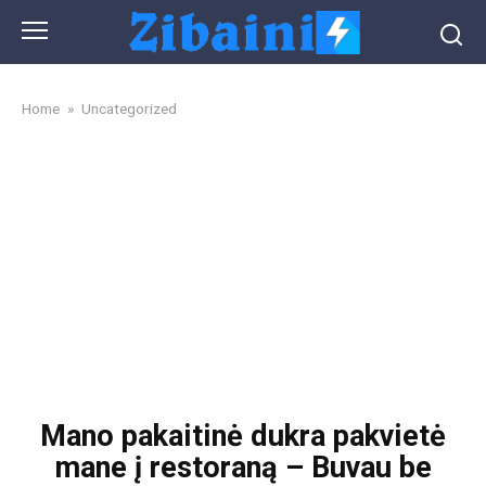
Skip
to
content
Home
»
Uncategorized
Mano pakaitinė dukra pakvietė
mane į restoraną – Buvau be