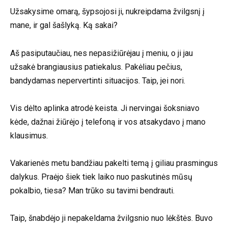
Užsakysime omarą, šypsojosi ji, nukreipdama žvilgsnį į
mane, ir gal šašlyką. Ką sakai?
Aš pasiputaučiau, nes nepasižiūrėjau į meniu, o ji jau
užsakė brangiausius patiekalus. Pakėliau pečius,
bandydamas nepervertinti situacijos. Taip, jei nori.
Vis dėlto aplinka atrodė keista. Ji nervingai šoksniavo
kėde, dažnai žiūrėjo į telefoną ir vos atsakydavo į mano
klausimus.
Vakarienės metu bandžiau pakelti temą į giliau prasmingus
dalykus. Praėjo šiek tiek laiko nuo paskutinės mūsų
pokalbio, tiesa? Man trūko su tavimi bendrauti.
Taip, šnabdėjo ji nepakeldama žvilgsnio nuo lėkštės. Buvo