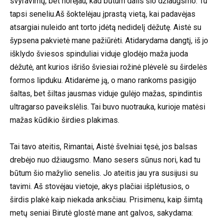
svyravimų, bet norėjau, kad būtum dalis šio džiaugsmo. Tu
tapsi seneliu.Aš šoktelėjau įprastą vietą, kai padavėjas
atsargiai nuleido ant torto įdėtą nedidelį dėžutę. Aistė su
šypsena pakvietė mane pažiūrėti. Atidarydama dangtį, iš jo
išklydo šviesos spinduliai viduje glodėjo maža juoda
dėžutė, ant kurios išrišo šviesiai rožinė plėvelė su širdelės
formos lipduku. Atidarėme ją, o mano rankoms pasigijo
šaltas, bet šiltas jausmas viduje gulėjo mažas, spindintis
ultragarso paveikslėlis. Tai buvo nuotrauka, kurioje matėsi
mažas kūdikio širdies plakimas.
Tai tavo ateitis, Rimantai, Aistė švelniai tęsė, jos balsas
drebėjo nuo džiaugsmo. Mano sesers sūnus nori, kad tu
būtum šio mažylio senelis. Jo ateitis jau yra susijusi su
tavimi. Aš stovėjau vietoje, akys plačiai išplėtusios, o
širdis plakė kaip niekada anksčiau. Prisimenu, kaip šimtą
metų seniai Birutė glostė mane ant galvos, sakydama: