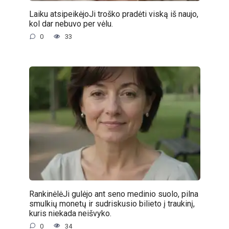
Laiku atsipeikėjoJi troško pradėti viską iš naujo,
kol dar nebuvo per vėlu.
0
33
RankinėlėJi gulėjo ant seno medinio suolo, pilna
smulkių monetų ir sudriskusio bilieto į traukinį,
kuris niekada neišvyko.
0
34