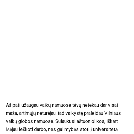
Aš pati užaugau vaikų namuose tėvų netekau dar visai
maža, artimųjų neturėjau, tad vaikystę praleidau Vilniaus
vaikų globos namuose. Sulaukusi aštuoniolikos, iškart
išėjau ieškoti darbo, nes galimybės stoti į universitetą