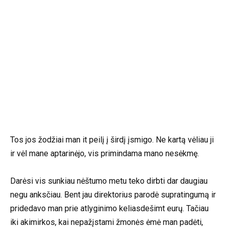
Tos jos žodžiai man it peilį į širdį įsmigo. Ne kartą vėliau ji
ir vėl mane aptarinėjo, vis primindama mano nesėkmę.
Darėsi vis sunkiau nėštumo metu teko dirbti dar daugiau
negu anksčiau. Bent jau direktorius parodė supratingumą ir
pridedavo man prie atlyginimo keliasdešimt eurų. Tačiau
iki akimirkos, kai nepažįstami žmonės ėmė man padėti,