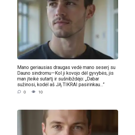
Mano geriausias draugas vedė mano seserį su
Dauno sindromu—Kol ji kovojo dėl gyvybės, jis
man įteikė sutartį ir sušnibždėjo: „Dabar
sužinosi, kodėl aš JĄ TIKRAI pasirinkau…”
0
10