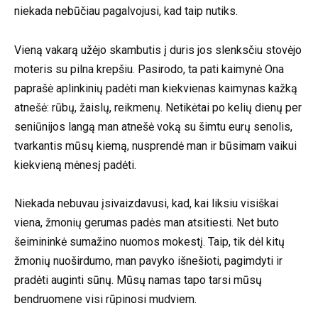
niekada nebūčiau pagalvojusi, kad taip nutiks.
Vieną vakarą užėjo skambutis į duris jos slenksčiu stovėjo
moteris su pilna krepšiu. Pasirodo, ta pati kaimynė Ona
paprašė aplinkinių padėti man kiekvienas kaimynas kažką
atnešė: rūbų, žaislų, reikmenų. Netikėtai po kelių dienų per
seniūnijos langą man atnešė voką su šimtu eurų senolis,
tvarkantis mūsų kiemą, nusprendė man ir būsimam vaikui
kiekvieną mėnesį padėti.
Niekada nebuvau įsivaizdavusi, kad, kai liksiu visiškai
viena, žmonių gerumas padės man atsitiesti. Net buto
šeimininkė sumažino nuomos mokestį. Taip, tik dėl kitų
žmonių nuoširdumo, man pavyko išnešioti, pagimdyti ir
pradėti auginti sūnų. Mūsų namas tapo tarsi mūsų
bendruomene visi rūpinosi mudviem.