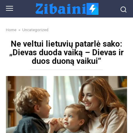
Skip
to
content
Home
»
Uncategorized
Ne veltui lietuvių patarlė sako:
„Dievas duoda vaiką – Dievas ir
duos duoną vaikui“