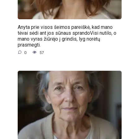
Anyta prie visos šeimos pareiškė, kad mano
tėvai sėdi ant jos sūnaus sprandoVisi nutilo, o
mano vyras žiūrėjo į grindis, lyg norėtų
prasmegti.
0
57