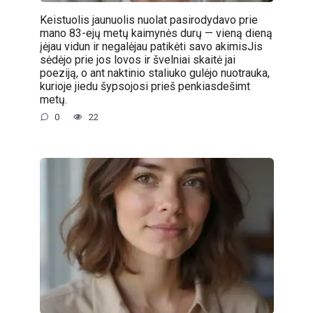
Keistuolis jaunuolis nuolat pasirodydavo prie
mano 83-ejų metų kaimynės durų — vieną dieną
įėjau vidun ir negalėjau patikėti savo akimisJis
sėdėjo prie jos lovos ir švelniai skaitė jai
poeziją, o ant naktinio staliuko gulėjo nuotrauka,
kurioje jiedu šypsojosi prieš penkiasdešimt
metų.
0
22