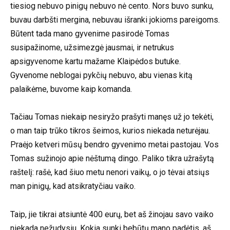
tiesiog nebuvo pinigų nebuvo nė cento. Nors buvo sunku,
buvau darbšti mergina, nebuvau išranki jokioms pareigoms.
Būtent tada mano gyvenime pasirodė Tomas
susipažinome, užsimezgė jausmai, ir netrukus
apsigyvenome kartu mažame Klaipėdos butuke.
Gyvenome neblogai pykčių nebuvo, abu vienas kitą
palaikėme, buvome kaip komanda.
Tačiau Tomas niekaip nesiryžo prašyti manęs už jo tekėti,
o man taip trūko tikros šeimos, kurios niekada neturėjau.
Praėjo ketveri mūsų bendro gyvenimo metai pastojau. Vos
Tomas sužinojo apie nėštumą dingo. Paliko tikra užrašytą
raštelį: rašė, kad šiuo metu nenori vaikų, o jo tėvai atsiųs
man pinigų, kad atsikratyčiau vaiko.
Taip, jie tikrai atsiuntė 400 eurų, bet aš žinojau savo vaiko
niekada nežudysiu. Kokia sunki bebūtų mano padėtis, aš