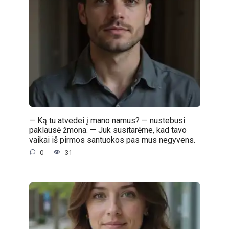
— Ką tu atvedei į mano namus? — nustebusi
paklausė žmona. — Juk susitarėme, kad tavo
vaikai iš pirmos santuokos pas mus negyvens.
0
31