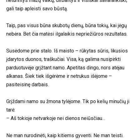
neturintys mažų vaikų, dirbantys ir visiškai savarankiški,
gali taip apleisti savo būstą.
Taip, pas visus būna skubotų dienų, būna tokių, kai jėgų
nebėra. Bet čia matėsi ilgalaikis nepriežiūros rezultatas.
Susėdome prie stalo. Iš maisto – rūkytas sūris, likusios
įdarytos duonos, traškučiai. Visa, ką galima nusipirkti
parduotuvėje grįžtant namo. Apetitas dingo, nors atėjau
alkanas. Šiek tiek išgėrėme ir netrukus išėjome –
pasiteisinę darbais.
Grįždami namo su žmona tylėjome. Tik po kelių minučių ji
tarė:
– Aš tokioje netvarkoje nei dienos neiūsčiau…
Ne man nurodinėti, kaip kitiems gyventi. Ne man teisti.