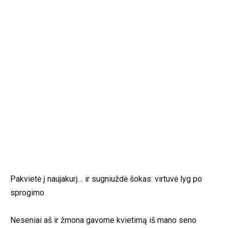
Pakvietė į naujakurį… ir sugniuždė šokas: virtuvė lyg po
sprogimo
Neseniai aš ir žmona gavome kvietimą iš mano seno