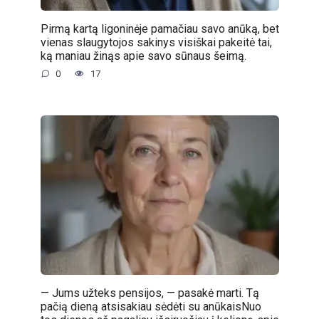
Pirmą kartą ligoninėje pamačiau savo anūką, bet
vienas slaugytojos sakinys visiškai pakeitė tai,
ką maniau žinąs apie savo sūnaus šeimą.
0
17
— Jums užteks pensijos, — pasakė marti. Tą
pačią dieną atsisakiau sėdėti su anūkaisNuo