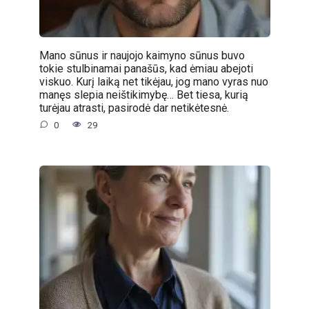
Mano sūnus ir naujojo kaimyno sūnus buvo
tokie stulbinamai panašūs, kad ėmiau abejoti
viskuo. Kurį laiką net tikėjau, jog mano vyras nuo
manęs slepia neištikimybę… Bet tiesa, kurią
turėjau atrasti, pasirodė dar netikėtesnė.
0
29