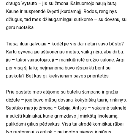
draugo Vytauto – jis su žmona išsinuomojo naują butą
Kaune ir nusprendė švęsti įkurdamąjį. Rodos, renginys
džiugus, tad mes džiaugsmingai sutikome – su dovanu, su
geru nuotaika.
Tiesa, ilgai galvojau – kodėl jie vis dar neturi savo būsto?
Kartu gyvena jau aštuonerius metus, vaikų nėra, abu dirba:
jis – taksi vairuotojas, ji – manikiūristė grožio salone. Argi
per visą šį laiką neįmanoma buvo išsipirkti bent su
paskola? Bet kas gi, kiekvienam savos prioritetės.
Prie pastato mes atėjome su buteliu šampano ir gražia
dėžute – joje buvo mūsų dovana: kokybiškų taurių rinkinys.
Susitiko mus jo žmona – Gabija. Ant jos – vakarinė suknelė
ir aukšti kulniukai, kurie grimzdavo į minkštą linoleumą,
palikdami gilius pėdsakus. Visa tai atrodė komiškai: rūbai
lyg restoranui, o aplink – nulupotos sienos ir niūrus