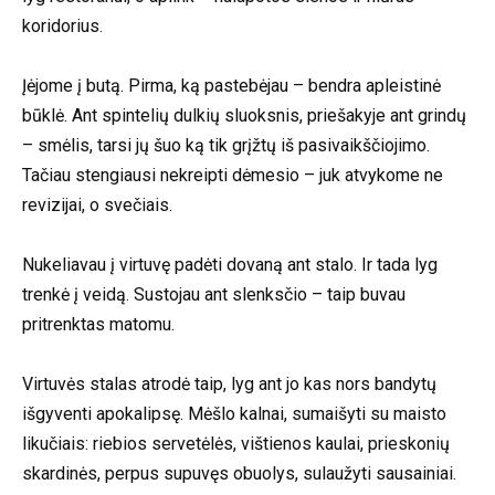
koridorius.
Įėjome į butą. Pirma, ką pastebėjau – bendra apleistinė
būklė. Ant spintelių dulkių sluoksnis, priešakyje ant grindų
– smėlis, tarsi jų šuo ką tik grįžtų iš pasivaikščiojimo.
Tačiau stengiausi nekreipti dėmesio – juk atvykome ne
revizijai, o svečiais.
Nukeliavau į virtuvę padėti dovaną ant stalo. Ir tada lyg
trenkė į veidą. Sustojau ant slenksčio – taip buvau
pritrenktas matomu.
Virtuvės stalas atrodė taip, lyg ant jo kas nors bandytų
išgyventi apokalipsę. Mėšlo kalnai, sumaišyti su maisto
likučiais: riebios servetėlės, vištienos kaulai, prieskonių
skardinės, perpus supuvęs obuolys, sulaužyti sausainiai.