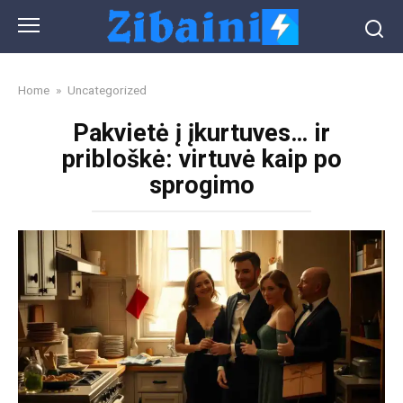
Skip
to
content
Home
»
Uncategorized
Pakvietė į įkurtuves… ir
pribloškė: virtuvė kaip po
sprogimo