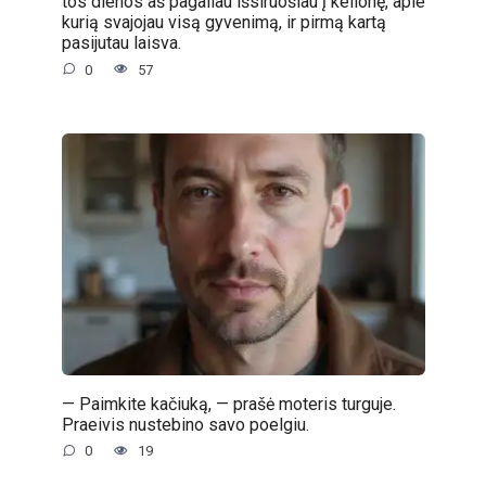
tos dienos aš pagaliau išsiruošiau į kelionę, apie
kurią svajojau visą gyvenimą, ir pirmą kartą
pasijutau laisva.
0
57
— Paimkite kačiuką, — prašė moteris turguje.
Praeivis nustebino savo poelgiu.
0
19