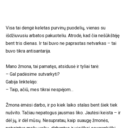
Visa tai dengė keletas purvinų puodelių, vienas su
išdžiuvusiu arbatos pakuoteliu. Atrodė, kad čia nešūkštėję
bent tris dienas. Ir tai buvo ne paprastas netvarkas – tai
buvo tikra antisantarija.
Mano žmona, tai pamatęs, atsidusė ir tyliai tarė:
– Gal padėsime sutvarkyti?
Gabija linktelėjo:
– Taip, ačiū, mes tikrai nespėjom…
Žmona ėmėsi darbo, ir po kiek laiko stalas bent šiek tiek
nušvito. Tačiau nepatogus jausmas liko. Jautėsi keista – ir
dėl jų, ir dėl mūsų. Nesupratau, kaip suaugę žmonės,