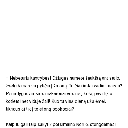
– Nebeturiu kantrybės! Džiugas numetė šaukštą ant stalo,
žvelgdamas su pykčiu į žmoną. Tu čia rimtai vadini maistu?
Pernelyg išvirusios makaronai vos ne į košę pavirtę, o
kotletai net viduje žali! Kuo tu visą dieną užsiėmei,
tikriausiai tik į telefoną spoksojai?
Kaip tu gali taip sakyti? persimainė Nerilė, stengdamasi