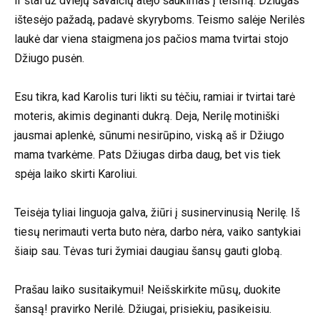
Ir štai už dviejų savaičių atėjo šaukimas į teismą. Džiugas
ištesėjo pažadą, padavė skyryboms. Teismo salėje Nerilės
laukė dar viena staigmena jos pačios mama tvirtai stojo
Džiugo pusėn.
Esu tikra, kad Karolis turi likti su tėčiu, ramiai ir tvirtai tarė
moteris, akimis deginanti dukrą. Deja, Nerilę motiniški
jausmai aplenkė, sūnumi nesirūpino, viską aš ir Džiugo
mama tvarkėme. Pats Džiugas dirba daug, bet vis tiek
spėja laiko skirti Karoliui.
Teisėja tyliai linguoja galva, žiūri į susinervinusią Nerilę. Iš
tiesų nerimauti verta buto nėra, darbo nėra, vaiko santykiai
šiaip sau. Tėvas turi žymiai daugiau šansų gauti globą.
Prašau laiko susitaikymui! Neišskirkite mūsų, duokite
šansą! pravirko Nerilė. Džiugai, prisiekiu, pasikeisiu.