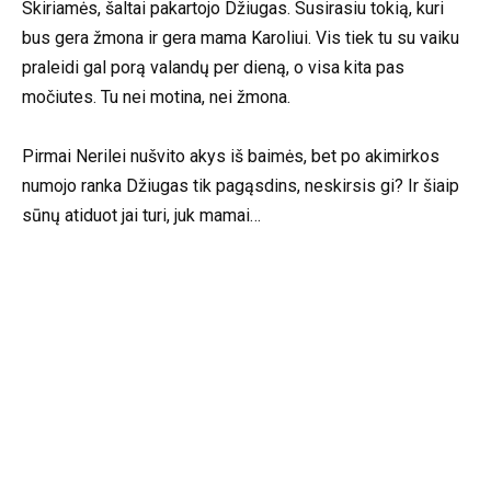
Skiriamės, šaltai pakartojo Džiugas. Susirasiu tokią, kuri
bus gera žmona ir gera mama Karoliui. Vis tiek tu su vaiku
praleidi gal porą valandų per dieną, o visa kita pas
močiutes. Tu nei motina, nei žmona.
Pirmai Nerilei nušvito akys iš baimės, bet po akimirkos
numojo ranka Džiugas tik pagąsdins, neskirsis gi? Ir šiaip
sūnų atiduot jai turi, juk mamai…