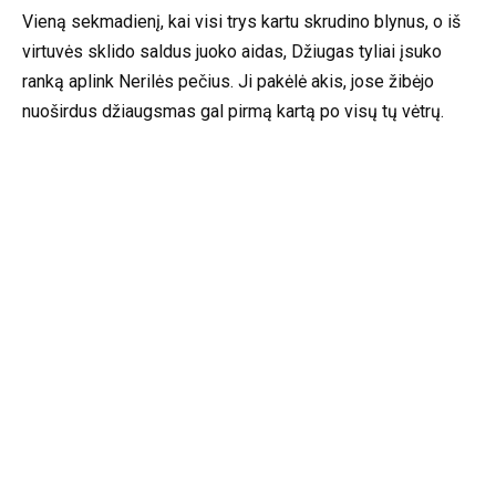
Vieną sekmadienį, kai visi trys kartu skrudino blynus, o iš
virtuvės sklido saldus juoko aidas, Džiugas tyliai įsuko
ranką aplink Nerilės pečius. Ji pakėlė akis, jose žibėjo
nuoširdus džiaugsmas gal pirmą kartą po visų tų vėtrų.