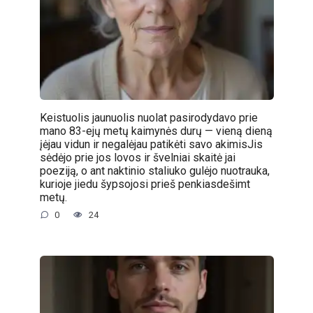
Keistuolis jaunuolis nuolat pasirodydavo prie
mano 83-ejų metų kaimynės durų — vieną dieną
įėjau vidun ir negalėjau patikėti savo akimisJis
sėdėjo prie jos lovos ir švelniai skaitė jai
poeziją, o ant naktinio staliuko gulėjo nuotrauka,
kurioje jiedu šypsojosi prieš penkiasdešimt
metų.
0
24