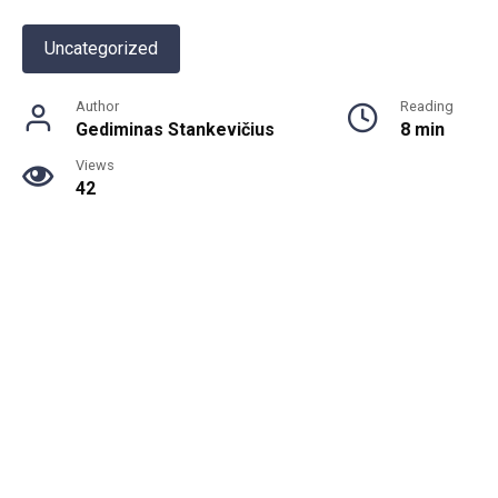
Uncategorized
Author
Reading
Gediminas Stankevičius
8 min
Views
42