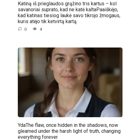
Katiną iš prieglaudos grąžino tris kartus – kol
savanoriai suprato, kad ne katė kaltaPaaiškėjo,
kad katinas tiesiog laukė savo tikrojo žmogaus,
kuris atėjo tik ketvirtą kartą.
0
4
YdaThe flaw, once hidden in the shadows, now
gleamed under the harsh light of truth, changing
everything forever.