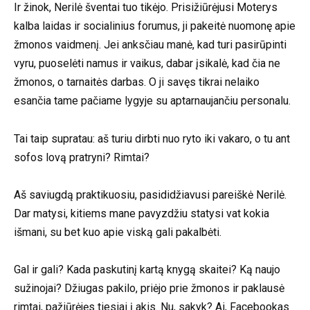
Ir žinok, Nerilė šventai tuo tikėjo. Prisižiūrėjusi Moterys
kalba laidas ir socialinius forumus, ji pakeitė nuomonę apie
žmonos vaidmenį. Jei anksčiau manė, kad turi pasirūpinti
vyru, puoselėti namus ir vaikus, dabar įsikalė, kad čia ne
žmonos, o tarnaitės darbas. O ji savęs tikrai nelaiko
esančia tame pačiame lygyje su aptarnaujančiu personalu.
Tai taip supratau: aš turiu dirbti nuo ryto iki vakaro, o tu ant
sofos lovą pratryni? Rimtai?
Aš saviugdą praktikuosiu, pasididžiavusi pareiškė Nerilė.
Dar matysi, kitiems mane pavyzdžiu statysi vat kokia
išmani, su bet kuo apie viską gali pakalbėti.
Gal ir gali? Kada paskutinį kartą knygą skaitei? Ką naujo
sužinojai? Džiugas pakilo, priėjo prie žmonos ir paklausė
rimtai, pažiūrėjęs tiesiai į akis. Nu, sakyk? Ai, Facebookas