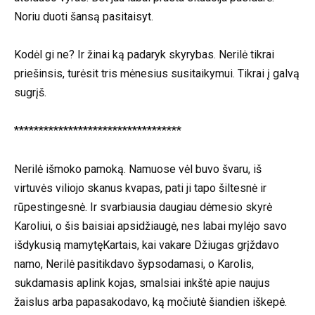
Noriu duoti šansą pasitaisyt.
Kodėl gi ne? Ir žinai ką padaryk skyrybas. Nerilė tikrai
priešinsis, turėsit tris mėnesius susitaikymui. Tikrai į galvą
sugrįš.
**********************************
Nerilė išmoko pamoką. Namuose vėl buvo švaru, iš
virtuvės viliojo skanus kvapas, pati ji tapo šiltesnė ir
rūpestingesnė. Ir svarbiausia daugiau dėmesio skyrė
Karoliui, o šis baisiai apsidžiaugė, nes labai mylėjo savo
išdykusią mamytęKartais, kai vakare Džiugas grįždavo
namo, Nerilė pasitikdavo šypsodamasi, o Karolis,
sukdamasis aplink kojas, smalsiai inkštė apie naujus
žaislus arba papasakodavo, ką močiutė šiandien iškepė.