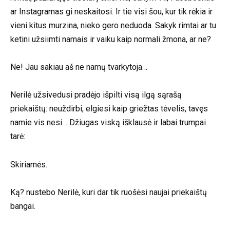
ar Instagramas gi neskaitosi. Ir tie visi šou, kur tik rėkia ir
vieni kitus murzina, nieko gero neduoda. Sakyk rimtai ar tu
ketini užsiimti namais ir vaiku kaip normali žmona, ar ne?
Ne! Jau sakiau aš ne namų tvarkytoja…
Nerilė užsivedusi pradėjo išpilti visą ilgą sąrašą
priekaištų: neuždirbi, elgiesi kaip griežtas tėvelis, tavęs
namie vis nesi… Džiugas viską išklausė ir labai trumpai
tarė:
Skiriamės.
Ką? nustebo Nerilė, kuri dar tik ruošėsi naujai priekaištų
bangai.