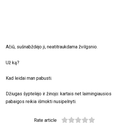
Ačiū, sušnabždėjo ji, neatitraukdama žvilgsnio.
Už ką?
Kad leidai man pabusti.
Džiugas šyptelėjo ir žinojo: kartais net laimingiausios
pabaigos reikia išmokti nusipelnyti.
Rate article