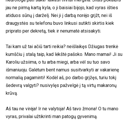
jau ne pirmą kartą kyla, o ji baisiai bijojo, kad vyras išties
atiduos sūnų į darželį. Nei ji į darbą norėjo grįžt, nei iš
draugystės su telefonu buvo linkusi sutikti skirtis kiek
priprato per dekretą, tiek ir nenumatė atsisakyti.
Tai kam už tai ačiū tarti reikia? neišlaikęs Džiugas trenkė
kumščiu į stalą taip, kad lėkštė pašoko. Mano mamai! Ji su
Karoliu užsiima, o tu arba miegi, arba vėl su tuo savo
išmaniuoju. Galėtum bent namus susitvarkyti ar vakarienę
normalią pagaminti! Kodėl aš, po darbo grįžęs, turiu tokį
šedevrą valgyti? nusivylęs pažvelgė į tą virtų makaronų
krūvą.
Aš tau ne virėja! Ir ne valytoja! Aš tavo žmona! O tu mano
vyras, privalai užtikrinti man patogų gyvenimą.