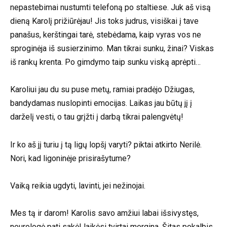
nepastebimai nustumti telefoną po staltiese. Juk aš visą
dieną Karolį prižiūrėjau! Jis toks judrus, visiškai į tave
panašus, kerštingai tarė, stebėdama, kaip vyras vos ne
sproginėja iš susierzinimo. Man tikrai sunku, žinai? Viskas
iš rankų krenta. Po gimdymo taip sunku viską aprėpti…
Karoliui jau du su puse metų, ramiai pradėjo Džiugas,
bandydamas nuslopinti emocijas. Laikas jau būtų jį į
darželį vesti, o tau grįžti į darbą tikrai palengvėtų!
Ir ko aš jį turiu į tą ligų lopšį varyti? piktai atkirto Nerilė.
Nori, kad ligoninėje prisirašytume?
Vaiką reikia ugdyti, lavinti, jei nežinojai.
Mes tą ir darom! Karolis savo amžiui labai išsivystęs,
neurologė pati sakė! laikėsi tvirtai mergina. Šitas pokalbis