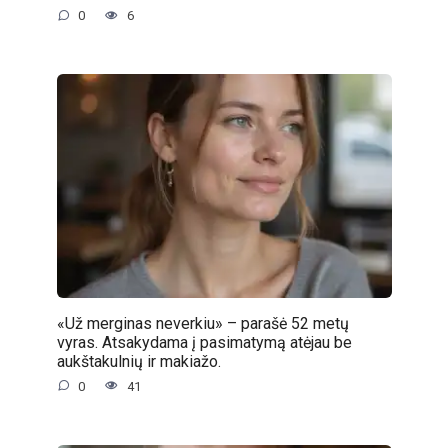
0
6
«Už merginas neverkiu» – parašė 52 metų
vyras. Atsakydama į pasimatymą atėjau be
aukštakulnių ir makiažo.
0
41