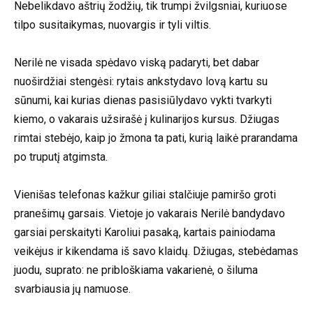
Nebelikdavo aštrių žodžių, tik trumpi žvilgsniai, kuriuose
tilpo susitaikymas, nuovargis ir tyli viltis.
Nerilė ne visada spėdavo viską padaryti, bet dabar
nuoširdžiai stengėsi: rytais ankstydavo lovą kartu su
sūnumi, kai kurias dienas pasisiūlydavo vykti tvarkyti
kiemo, o vakarais užsirašė į kulinarijos kursus. Džiugas
rimtai stebėjo, kaip jo žmona ta pati, kurią laikė prarandama
po truputį atgimsta.
Vienišas telefonas kažkur giliai stalčiuje pamiršo groti
pranešimų garsais. Vietoje jo vakarais Nerilė bandydavo
garsiai perskaityti Karoliui pasaką, kartais painiodama
veikėjus ir kikendama iš savo klaidų. Džiugas, stebėdamas
juodu, suprato: ne pribloškiama vakarienė, o šiluma
svarbiausia jų namuose.