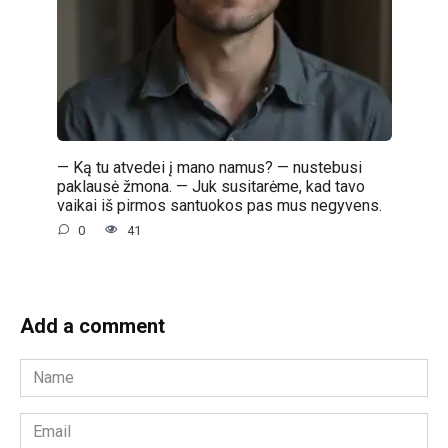
— Ką tu atvedei į mano namus? — nustebusi
paklausė žmona. — Juk susitarėme, kad tavo
vaikai iš pirmos santuokos pas mus negyvens.
0
41
Add a comment
Name
*
Email
*