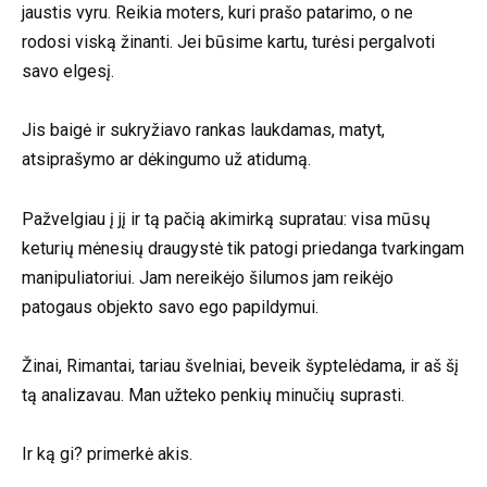
jaustis vyru. Reikia moters, kuri prašo patarimo, o ne
rodosi viską žinanti. Jei būsime kartu, turėsi pergalvoti
savo elgesį.
Jis baigė ir sukryžiavo rankas laukdamas, matyt,
atsiprašymo ar dėkingumo už atidumą.
Pažvelgiau į jį ir tą pačią akimirką supratau: visa mūsų
keturių mėnesių draugystė tik patogi priedanga tvarkingam
manipuliatoriui. Jam nereikėjo šilumos jam reikėjo
patogaus objekto savo ego papildymui.
Žinai, Rimantai, tariau švelniai, beveik šyptelėdama, ir aš šį
tą analizavau. Man užteko penkių minučių suprasti.
Ir ką gi? primerkė akis.