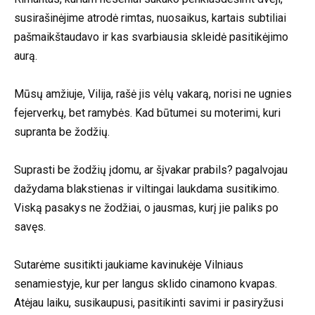
susirašinėjime atrodė rimtas, nuosaikus, kartais subtiliai
pašmaikštaudavo ir kas svarbiausia skleidė pasitikėjimo
aurą.
Mūsų amžiuje, Vilija, rašė jis vėlų vakarą, norisi ne ugnies
fejerverkų, bet ramybės. Kad būtumei su moterimi, kuri
supranta be žodžių.
Suprasti be žodžių įdomu, ar šįvakar prabils? pagalvojau
dažydama blakstienas ir viltingai laukdama susitikimo.
Viską pasakys ne žodžiai, o jausmas, kurį jie paliks po
savęs.
Sutarėme susitikti jaukiame kavinukėje Vilniaus
senamiestyje, kur per langus sklido cinamono kvapas.
Atėjau laiku, susikaupusi, pasitikinti savimi ir pasiryžusi