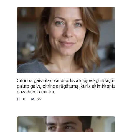
Citrinos gaivintas vanduoJis atsipjovė gurkšnį ir
pajuto gaivų citrinos rūgštumą, kuris akimirksniu
pažadino jo mintis.
0
22