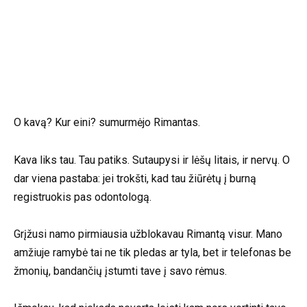
O kavą? Kur eini? sumurmėjo Rimantas.
Kava liks tau. Tau patiks. Sutaupysi ir lėšų litais, ir nervų. O
dar viena pastaba: jei trokšti, kad tau žiūrėtų į burną
registruokis pas odontologą.
Grįžusi namo pirmiausia užblokavau Rimantą visur. Mano
amžiuje ramybė tai ne tik pledas ar tyla, bet ir telefonas be
žmonių, bandančių įstumti tave į savo rėmus.