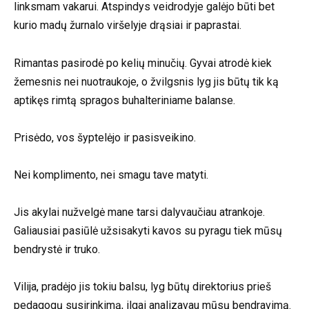
linksmam vakarui. Atspindys veidrodyje galėjo būti bet
kurio madų žurnalo viršelyje drąsiai ir paprastai.
Rimantas pasirodė po kelių minučių. Gyvai atrodė kiek
žemesnis nei nuotraukoje, o žvilgsnis lyg jis būtų tik ką
aptikęs rimtą spragos buhalteriniame balanse.
Prisėdo, vos šyptelėjo ir pasisveikino.
Nei komplimento, nei smagu tave matyti.
Jis akylai nužvelgė mane tarsi dalyvaučiau atrankoje.
Galiausiai pasiūlė užsisakyti kavos su pyragu tiek mūsų
bendrystė ir truko.
Vilija, pradėjo jis tokiu balsu, lyg būtų direktorius prieš
pedagogų susirinkimą, ilgai analizavau mūsų bendravimą.