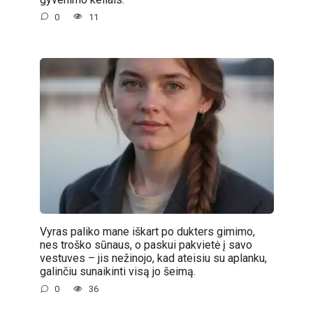
0
11
Vyras paliko mane iškart po dukters gimimo,
nes troško sūnaus, o paskui pakvietė į savo
vestuves – jis nežinojo, kad ateisiu su aplanku,
galinčiu sunaikinti visą jo šeimą.
0
36