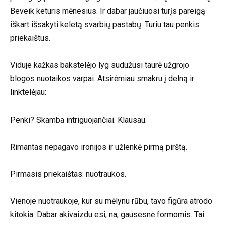
Beveik keturis mėnesius. Ir dabar jaučiuosi turįs pareigą
iškart išsakyti keletą svarbių pastabų. Turiu tau penkis
priekaištus.
Viduje kažkas bakstelėjo lyg sudužusi taurė užgrojo
blogos nuotaikos varpai. Atsirėmiau smakru į delną ir
linktelėjau:
Penki? Skamba intriguojančiai. Klausau.
Rimantas nepagavo ironijos ir užlenkė pirmą pirštą.
Pirmasis priekaištas: nuotraukos.
Vienoje nuotraukoje, kur su mėlynu rūbu, tavo figūra atrodo
kitokia. Dabar akivaizdu esi, na, gausesnė formomis. Tai