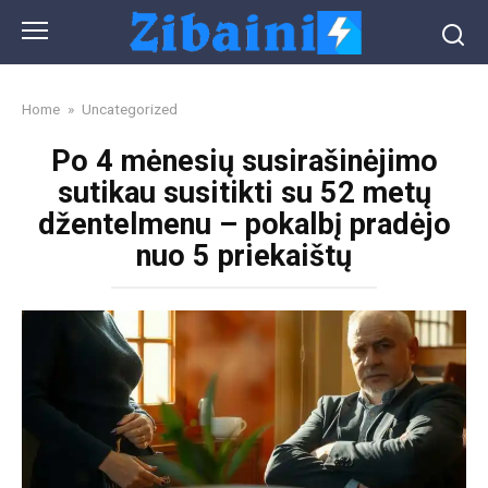
Skip
to
content
Home
»
Uncategorized
Po 4 mėnesių susirašinėjimo
sutikau susitikti su 52 metų
džentelmenu – pokalbį pradėjo
nuo 5 priekaištų