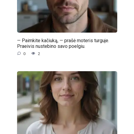
— Paimkite kačiuką, — prašė moteris turguje.
Praeivis nustebino savo poelgiu.
0
2