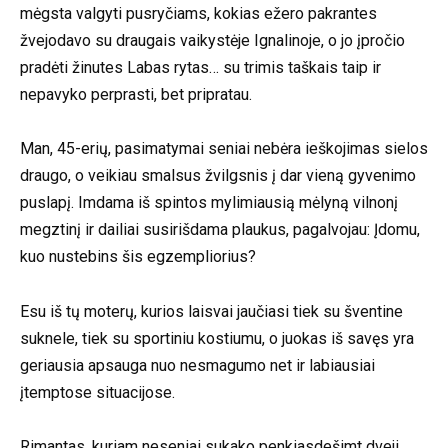
mėgsta valgyti pusryčiams, kokias ežero pakrantes
žvejodavo su draugais vaikystėje Ignalinoje, o jo įpročio
pradėti žinutes Labas rytas… su trimis taškais taip ir
nepavyko perprasti, bet pripratau.
Man, 45-erių, pasimatymai seniai nebėra ieškojimas sielos
draugo, o veikiau smalsus žvilgsnis į dar vieną gyvenimo
puslapį. Imdama iš spintos mylimiausią mėlyną vilnonį
megztinį ir dailiai susirišdama plaukus, pagalvojau: Įdomu,
kuo nustebins šis egzempliorius?
Esu iš tų moterų, kurios laisvai jaučiasi tiek su šventine
suknele, tiek su sportiniu kostiumu, o juokas iš savęs yra
geriausia apsauga nuo nesmagumo net ir labiausiai
įtemptose situacijose.
Rimantas, kuriam neseniai sukako penkiasdešimt dveji,