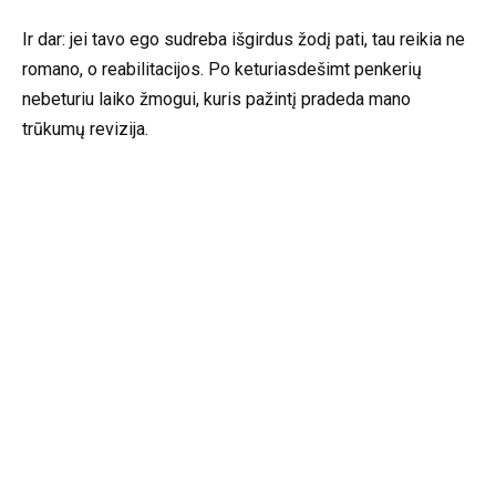
Ir dar: jei tavo ego sudreba išgirdus žodį pati, tau reikia ne
romano, o reabilitacijos. Po keturiasdešimt penkerių
nebeturiu laiko žmogui, kuris pažintį pradeda mano
trūkumų revizija.