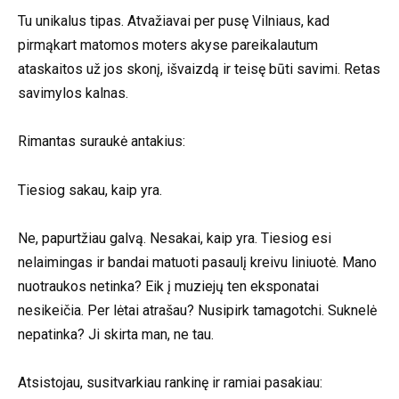
Tu unikalus tipas. Atvažiavai per pusę Vilniaus, kad
pirmąkart matomos moters akyse pareikalautum
ataskaitos už jos skonį, išvaizdą ir teisę būti savimi. Retas
savimylos kalnas.
Rimantas suraukė antakius:
Tiesiog sakau, kaip yra.
Ne, papurtžiau galvą. Nesakai, kaip yra. Tiesiog esi
nelaimingas ir bandai matuoti pasaulį kreivu liniuotė. Mano
nuotraukos netinka? Eik į muziejų ten eksponatai
nesikeičia. Per lėtai atrašau? Nusipirk tamagotchi. Suknelė
nepatinka? Ji skirta man, ne tau.
Atsistojau, susitvarkiau rankinę ir ramiai pasakiau: