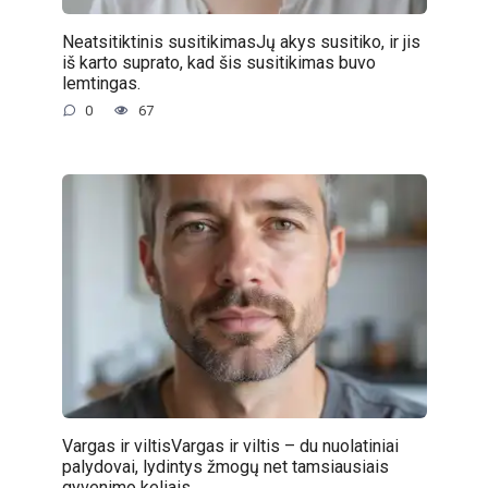
Neatsitiktinis susitikimasJų akys susitiko, ir jis
iš karto suprato, kad šis susitikimas buvo
lemtingas.
0
67
Vargas ir viltisVargas ir viltis – du nuolatiniai
palydovai, lydintys žmogų net tamsiausiais
gyvenimo keliais.