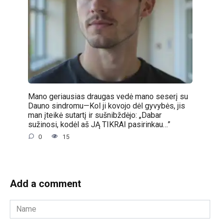
Mano geriausias draugas vedė mano seserį su
Dauno sindromu—Kol ji kovojo dėl gyvybės, jis
man įteikė sutartį ir sušnibždėjo: „Dabar
sužinosi, kodėl aš JĄ TIKRAI pasirinkau…”
0
15
Add a comment
Name
*