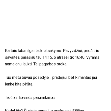
Kartais labai ilgai lauki atsakymo. Pavyzdžiui, prieš tris
savaites parašiau tau 14:15, o atrašei tik 16:40. Vyrams
nemalonu laukti. Tai pagarbos stoka.
Tuo metu buvau posėdyje… pradėjau, bet Rimantas jau
lenkė kitą pirštą.
Trečias: kavinės pasirinkimas.
Kodėl čia? Ši vieta pernelyg prašmatni. Siūliau