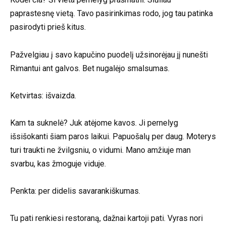
paprastesnę vietą. Tavo pasirinkimas rodo, jog tau patinka
pasirodyti prieš kitus.
Pažvelgiau į savo kapučino puodelį užsinorėjau jį nunešti
Rimantui ant galvos. Bet nugalėjo smalsumas.
Ketvirtas: išvaizda.
Kam ta suknelė? Juk atėjome kavos. Ji pernelyg
išsišokanti šiam paros laikui. Papuošalų per daug. Moterys
turi traukti ne žvilgsniu, o vidumi. Mano amžiuje man
svarbu, kas žmoguje viduje.
Penkta: per didelis savarankiškumas.
Tu pati renkiesi restoraną, dažnai kartoji pati. Vyras nori