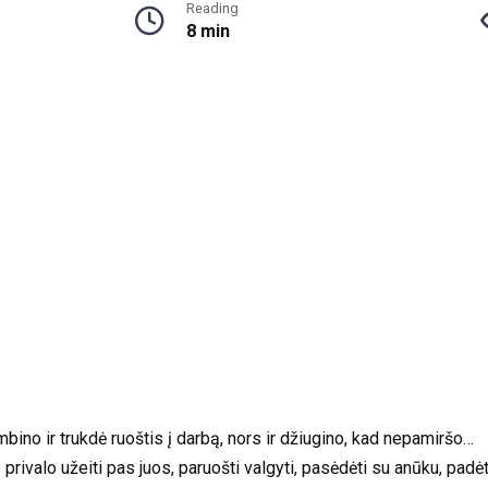
Reading
8 min
mbino ir trukdė ruoštis į darbą, nors ir džiugino, kad nepamiršo…
 privalo užeiti pas juos, paruošti valgyti, pasėdėti su anūku, pa