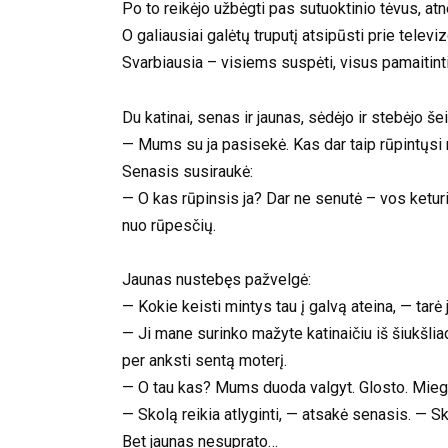
Po to reikėjo užbėgti pas sutuoktinio tėvus, atn
O galiausiai galėtų truputį atsipūsti prie televi
Svarbiausia – visiems suspėti, visus pamaitinti. 
Du katinai, senas ir jaunas, sėdėjo ir stebėjo š
— Mums su ja pasisekė. Kas dar taip rūpintųsi
Senasis susiraukė:
— O kas rūpinsis ja? Dar ne senutė – vos ketur
nuo rūpesčių.
Jaunas nustebęs pažvelgė:
— Kokie keisti mintys tau į galvą ateina, — tarė j
— Ji mane surinko mažyte katinaičiu iš šiukšliad
per anksti sentą moterį.
— O tau kas? Mums duoda valgyt. Glosto. Miega
— Skolą reikia atlyginti, — atsakė senasis. — Sk
Bet jaunas nesuprato…