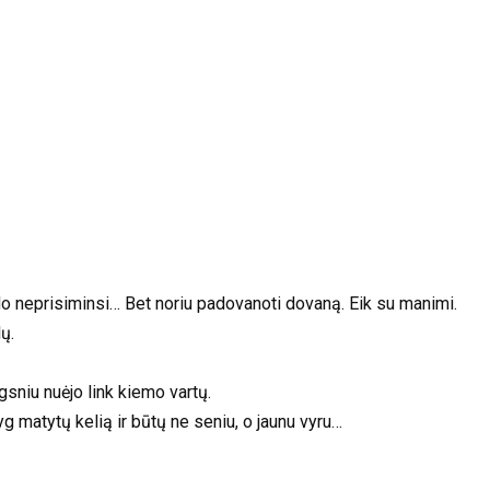
do neprisiminsi… Bet noriu padovanoti dovaną. Eik su manimi.
ų.
gsniu nuėjo link kiemo vartų.
Lyg matytų kelią ir būtų ne seniu, o jaunu vyru…