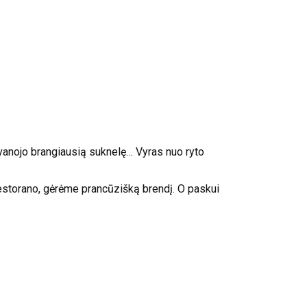
ovanojo brangiausią suknelę… Vyras nuo ryto
 restorano, gėrėme prancūzišką brendį. O paskui