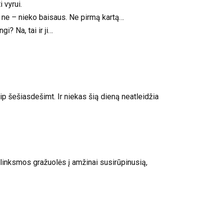
 vyrui.
jei ne – nieko baisaus. Ne pirmą kartą…
i? Na, tai ir ji…
p šešiasdešimt. Ir niekas šią dieną neatleidžia
š linksmos gražuolės į amžinai susirūpinusią,