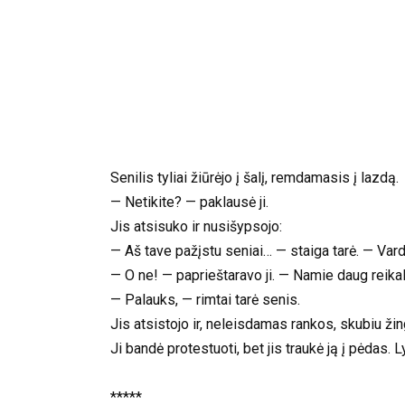
Senilis tyliai žiūrėjo į šalį, remdamasis į lazdą.
— Netikite? — paklausė ji.
Jis atsisuko ir nusišypsojo:
— Aš tave pažįstu seniai… — staiga tarė. — Var
— O ne! — paprieštaravo ji. — Namie daug reikal
— Palauks, — rimtai tarė senis.
Jis atsistojo ir, neleisdamas rankos, skubiu žin
Ji bandė protestuoti, bet jis traukė ją į pėdas. 
*****