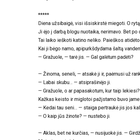
*****
Diena užsibaigė, visi išsiskirstė miegoti. O ryt
Ji ėjo į darbą blogu nuotaika, nerimavo. Bet po d
Tai laiko ieškoti katino neliko. Paieškos atidėto
Kai ji bėgo namo, apipurkšdydama šaltą vandenį 
— Gražuole, — tarė jis. — Gal galėtum padėti?
— Žinoma, seneli, — atsakė ji ir, paėmusi už rank
— Labai skubu… — atsiprašinėjo ji.
— Gražuole, o ar papasakotum, kur taip lekiesi? 
Kažkas keisto ir miglotoi pažįstamo buvo jame. J
— Kedai tau seni… — staiga pertraukė jis jos ka
— O kaip jūs žinote? — nustebo ji.
— Aklas, bet ne kurčias, — nusijuokė jis. — Girdž