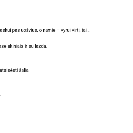
askui pas uošvius, o namie – vyrui virti, tai…
se akiniais ir su lazda.
tsisėsti šalia.
.