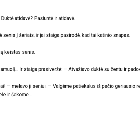
Duktė atidavė? Pasiuntė ir atidavė.
senis į šeriais, ir jai staiga pasirodė, kad tai katinio snapas.
ą keistas senis.
 kamuolį… Ir staiga prasiveržė: — Atvažiavo duktė su žentu ir pad
aniai! — melavo ji seniui. — Valgėme patiekalus iš pačio geriausio
nele ir šokome…