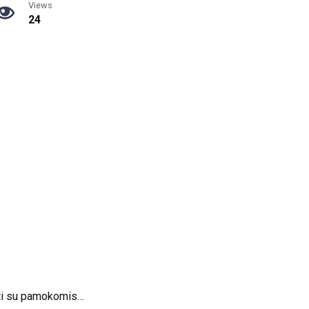
Views
24
dėti su pamokomis…