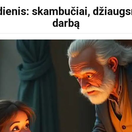
dienis: skambučiai, džiaugs
darbą