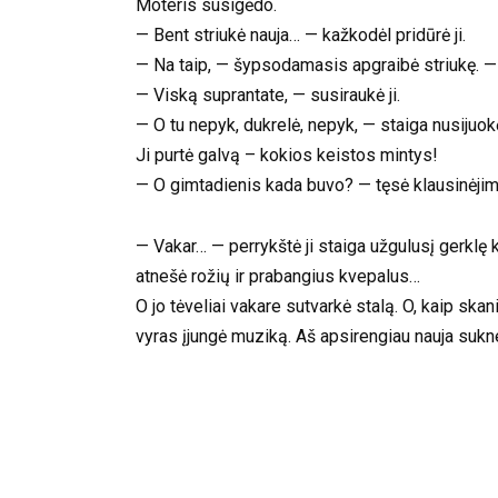
Moteris susigėdo.
— Bent striukė nauja… — kažkodėl pridūrė ji.
— Na taip, — šypsodamasis apgraibė striukę. — 
— Viską suprantate, — susiraukė ji.
— O tu nepyk, dukrelė, nepyk, — staiga nusijuokė 
Ji purtė galvą – kokios keistos mintys!
— O gimtadienis kada buvo? — tęsė klausinėjim
— Vakar… — perrykštė ji staiga užgulusį gerklę
atnešė rožių ir prabangius kvepalus…
O jo tėveliai vakare sutvarkė stalą. O, kaip sk
vyras įjungė muziką. Aš apsirengiau nauja suk