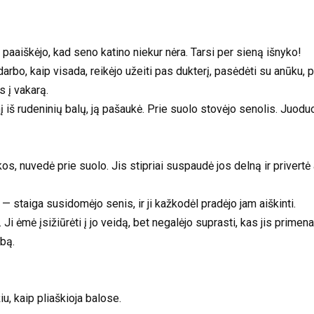
ą paaiškėjo, kad seno katino niekur nėra. Tarsi per sieną išnyko!
arbo, kaip visada, reikėjo užeiti pas dukterį, pasėdėti su anūku, p
s į vakarą.
iš rudeninių balų, ją pašaukė. Prie suolo stovėjo senolis. Juoduo
os, nuvedė prie suolo. Jis stipriai suspaudė jos delną ir privertė a
— staiga susidomėjo senis, ir ji kažkodėl pradėjo jam aiškinti.
i ėmė įsižiūrėti į jo veidą, bet negalėjo suprasti, kas jis primena
lbą.
iu, kaip pliaškioja balose.