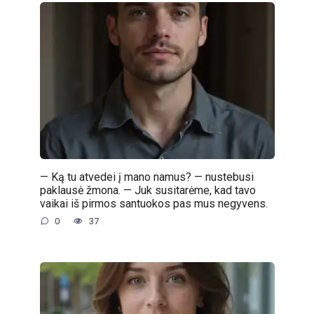
— Ką tu atvedei į mano namus? — nustebusi
paklausė žmona. — Juk susitarėme, kad tavo
vaikai iš pirmos santuokos pas mus negyvens.
0
37