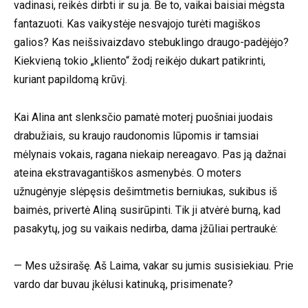
vadinasi, reikės dirbti ir su ja. Be to, vaikai baisiai mėgsta
fantazuoti. Kas vaikystėje nesvajojo turėti magiškos
galios? Kas neišsivaizdavo stebuklingo draugo-padėjėjo?
Kiekvieną tokio „kliento“ žodį reikėjo dukart patikrinti,
kuriant papildomą krūvį.
Kai Alina ant slenksčio pamatė moterį puošniai juodais
drabužiais, su kraujo raudonomis lūpomis ir tamsiai
mėlynais vokais, ragana niekaip nereagavo. Pas ją dažnai
ateina ekstravagantiškos asmenybės. O moters
užnugėnyje slėpęsis dešimtmetis berniukas, sukibus iš
baimės, privertė Aliną susirūpinti. Tik ji atvėrė burną, kad
pasakytų, jog su vaikais nedirba, dama įžūliai pertraukė:
— Mes užsirašę. Aš Laima, vakar su jumis susisiekiau. Prie
vardo dar buvau įkėlusi katinuką, prisimenate?