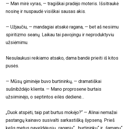
— Man mirė vyras, — tragiškai pradėjo moteris. Išsitraukė
nosinę ir nuspaudė visiškai sausas akis.
— Užjaučiu, — mandagiai atsakė ragana, — bet aš nesiimu
spiritizmo seanų. Laikau tai pavojingu ir neproduktyviu
užsiėmimu.
Nesulaukusi reikiamo atsako, dama bandė prieiti iš kitos
pusės.
— Mūsų giminėje buvo burtininkų, — dramatiškai
sušnibždėjo klienta. — Mano proprosene burtais
užsiiminėjo, o septintos eilės dėdienė…
„Duok atspėti, taip pat burtus mokėjo?“ — Alinai nemažai
pastangų kainavo susivalti sarkastišką šypseną. Prieš
kelis metus paveldėjusių „raganių“, „burtininkų“ ir „šamanų“,