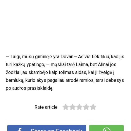
— Taigi, mūsų giminėje yra Dovan— Aš vis tiek tikiu, kad jis
turi kažką ypatingo, — mąsliai tarė Laima, bet Alinai jos
žodžiai jau skambėjo kaip tolimas aidas, kai ji žvelgė į
berniuką, kurio akys pagaliau atrodė ramios, tarsi debesys
po audros prasisklaidę.
Rate article