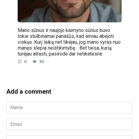
Mano sūnus ir naujojo kaimyno sūnus buvo
tokie stulbinamai panašūs, kad ėmiau abejoti
viskuo. Kurį laiką net tikėjau, jog mano vyras nuo
manęs slepia neištikimybę… Bet tiesa, kurią
turėjau atrasti, pasirodė dar netikėtesnė.
0
30
Add a comment
Name
*
Email
*
Website