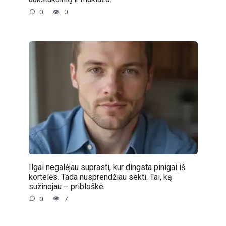
0
0
Ilgai negalėjau suprasti, kur dingsta pinigai iš
kortelės. Tada nusprendžiau sekti. Tai, ką
sužinojau – pribloškė.
0
7