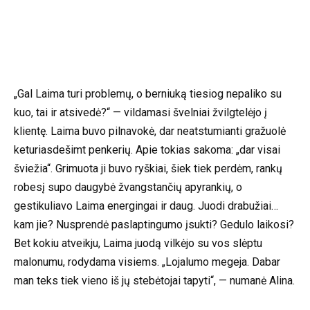
„Gal Laima turi problemų, o berniuką tiesiog nepaliko su
kuo, tai ir atsivedė?“ — vildamasi švelniai žvilgtelėjo į
klientę. Laima buvo pilnavokė, dar neatstumianti gražuolė
keturiasdešimt penkerių. Apie tokias sakoma: „dar visai
šviežia“. Grimuota ji buvo ryškiai, šiek tiek perdėm, rankų
robesį supo daugybė žvangstančių apyrankių, o
gestikuliavo Laima energingai ir daug. Juodi drabužiai…
kam jie? Nusprendė paslaptingumo įsukti? Gedulo laikosi?
Bet kokiu atveikju, Laima juodą vilkėjo su vos slėptu
malonumu, rodydama visiems. „Lojalumo megeja. Dabar
man teks tiek vieno iš jų stebėtojai tapyti“, — numanė Alina.