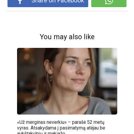
Share on Facebook
You may also like
«Už merginas neverkiu» – parašė 52 metų
vyras. Atsakydama į pasimatymą atėjau be
aukštakulnių ir makiažo.