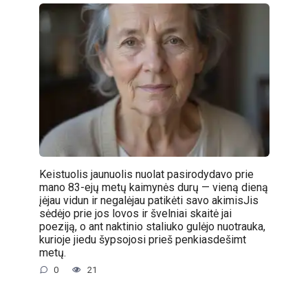
Keistuolis jaunuolis nuolat pasirodydavo prie
mano 83-ejų metų kaimynės durų — vieną dieną
įėjau vidun ir negalėjau patikėti savo akimisJis
sėdėjo prie jos lovos ir švelniai skaitė jai
poeziją, o ant naktinio staliuko gulėjo nuotrauka,
kurioje jiedu šypsojosi prieš penkiasdešimt
metų.
0
21