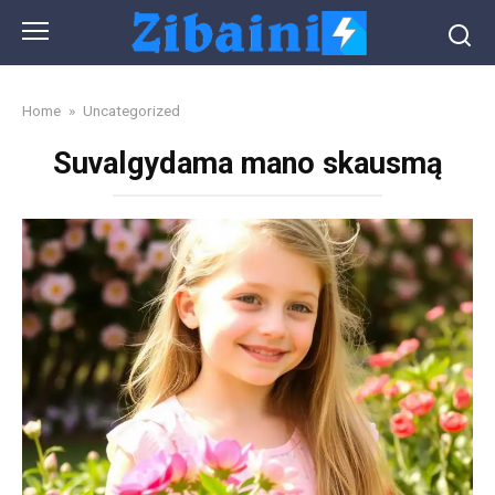
Skip
to
content
Home
»
Uncategorized
Suvalgydama mano skausmą