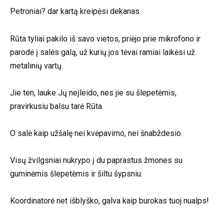
Petroniai? dar kartą kreipėsi dekanas.
Rūta tyliai pakilo iš savo vietos, priėjo prie mikrofono ir
parodė į salės galą, už kurių jos tėvai ramiai laikėsi už
metalinių vartų.
Jie ten, lauke Jų neįleido, nes jie su šlepetėmis,
pravirkusiu balsu tarė Rūta.
O salė kaip užšalę nei kvėpavimo, nei šnabždesio.
Visų žvilgsniai nukrypo į du paprastus žmones su
guminėmis šlepetėmis ir šiltu šypsniu.
Koordinatorė net išblyško, galva kaip burokas tuoj nualps!