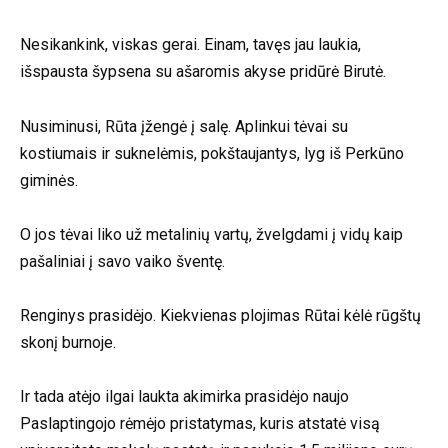
Nesikankink, viskas gerai. Einam, tavęs jau laukia,
išspausta šypsena su ašaromis akyse pridūrė Birutė.
Nusiminusi, Rūta įžengė į salę. Aplinkui tėvai su
kostiumais ir suknelėmis, pokštaujantys, lyg iš Perkūno
giminės.
O jos tėvai liko už metalinių vartų, žvelgdami į vidų kaip
pašaliniai į savo vaiko šventę.
Renginys prasidėjo. Kiekvienas plojimas Rūtai kėlė rūgštų
skonį burnoje.
Ir tada atėjo ilgai laukta akimirka prasidėjo naujo
Paslaptingojo rėmėjo pristatymas, kuris atstatė visą