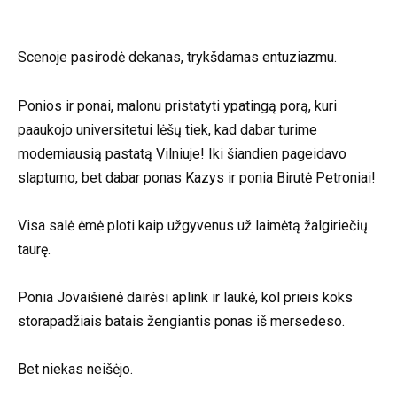
Scenoje pasirodė dekanas, trykšdamas entuziazmu.
Ponios ir ponai, malonu pristatyti ypatingą porą, kuri
paaukojo universitetui lėšų tiek, kad dabar turime
moderniausią pastatą Vilniuje! Iki šiandien pageidavo
slaptumo, bet dabar ponas Kazys ir ponia Birutė Petroniai!
Visa salė ėmė ploti kaip užgyvenus už laimėtą žalgiriečių
taurę.
Ponia Jovaišienė dairėsi aplink ir laukė, kol prieis koks
storapadžiais batais žengiantis ponas iš mersedeso.
Bet niekas neišėjo.