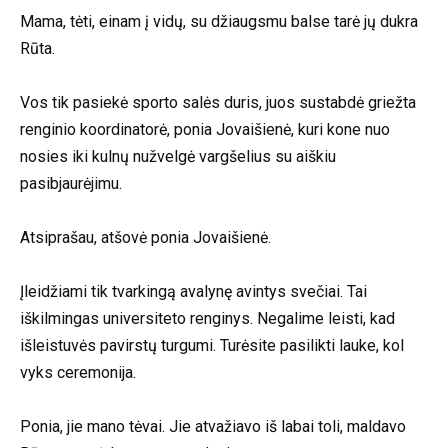
Mama, tėti, einam į vidų, su džiaugsmu balse tarė jų dukra
Rūta.
Vos tik pasiekė sporto salės duris, juos sustabdė griežta
renginio koordinatorė, ponia Jovaišienė, kuri kone nuo
nosies iki kulnų nužvelgė vargšelius su aiškiu
pasibjaurėjimu.
Atsiprašau, atšovė ponia Jovaišienė.
Įleidžiami tik tvarkingą avalynę avintys svečiai. Tai
iškilmingas universiteto renginys. Negalime leisti, kad
išleistuvės pavirstų turgumi. Turėsite pasilikti lauke, kol
vyks ceremonija.
Ponia, jie mano tėvai. Jie atvažiavo iš labai toli, maldavo