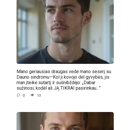
Mano geriausias draugas vedė mano seserį su
Dauno sindromu—Kol ji kovojo dėl gyvybės, jis
man įteikė sutartį ir sušnibždėjo: „Dabar
sužinosi, kodėl aš JĄ TIKRAI pasirinkau…”
0
13