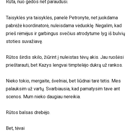
Rūta, nuo gėdos net paraudusi.
Taisyklės yra taisyklės, panelė Petronyte, net juokdama
pabrėžė koordinatorė, nuleisdama vėduoklę. Negalim, kad
prieš rėmėjus ir garbingus svečius atrodytume lyg iš bulvių
stoties suvažiavę.
Rūtos širdis skilo, žiūrint į nuleistas tėvų akis. Jau ruošėsi
prieštarauti, bet Kazys lengvai timptelėjo dukrą už rankos.
Nieko tokio, mergaite, švelniai, bet liūdnai tarė tėtis. Mes
palauksim už vartų. Svarbiausia, kad pamatysim tave ant
scenos. Mum nieko daugiau nereikia.
Rūtos balsas drebėjo.
Bet, tėvai