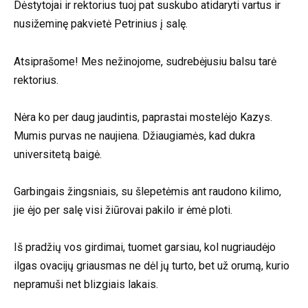
Dėstytojai ir rektorius tuoj pat suskubo atidaryti vartus ir
nusižeminę pakvietė Petrinius į salę.
Atsiprašome! Mes nežinojome, sudrebėjusiu balsu tarė
rektorius.
Nėra ko per daug jaudintis, paprastai mostelėjo Kazys.
Mumis purvas ne naujiena. Džiaugiamės, kad dukra
universitetą baigė.
Garbingais žingsniais, su šlepetėmis ant raudono kilimo,
jie ėjo per salę visi žiūrovai pakilo ir ėmė ploti.
Iš pradžių vos girdimai, tuomet garsiau, kol nugriaudėjo
ilgas ovacijų griausmas ne dėl jų turto, bet už orumą, kurio
nepramuši net blizgiais lakais.