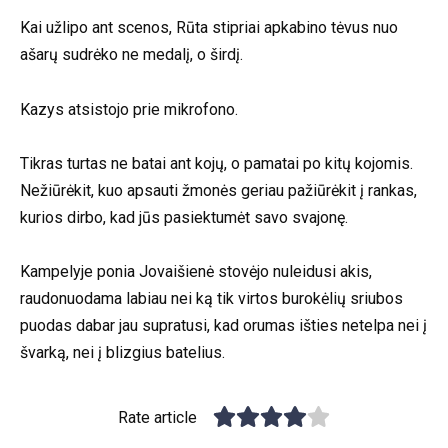
Kai užlipo ant scenos, Rūta stipriai apkabino tėvus nuo
ašarų sudrėko ne medalį, o širdį.
Kazys atsistojo prie mikrofono.
Tikras turtas ne batai ant kojų, o pamatai po kitų kojomis.
Nežiūrėkit, kuo apsauti žmonės geriau pažiūrėkit į rankas,
kurios dirbo, kad jūs pasiektumėt savo svajonę.
Kampelyje ponia Jovaišienė stovėjo nuleidusi akis,
raudonuodama labiau nei ką tik virtos burokėlių sriubos
puodas dabar jau supratusi, kad orumas išties netelpa nei į
švarką, nei į blizgius batelius.
Rate article