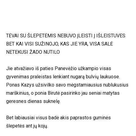
TĖVAI SU ŠLEPETĖMIS NEBUVO ĮLEISTI Į IŠLEISTUVES
BET KAI VISI SUŽINOJO, KAS JIE YRA, VISA SALĖ
NETEKUSI ŽADO NUTILO
Jie atvažiavo iš paties Panevėžio užkampio visas
gyvenimas praleistas lenkiant nugarą bulvių laukuose.
Ponas Kazys užsivilko savo mėgstamiausius nublukusius
marškinius, o ponia Birutė pasirinko jau seniai matytas
geresnes dienas suknelę.
Bet labiausiai visus badė akis paprastos guminės
šlepetės ant jų kojų.