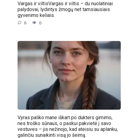
Vargas ir viltisVargas ir viltis – du nuolatiniai
palydovai, lydintys žmogų net tamsiausiais
gyvenimo keliais.
0
0
Vyras paliko mane iškart po dukters gimimo,
nes troško sūnaus, o paskui pakvietė į savo
vestuves – jis nežinojo, kad ateisiu su aplanku,
galinčiu sunaikinti visą jo šeimą.