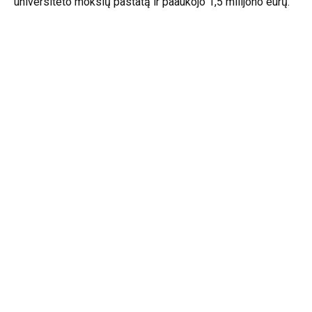
universiteto mokslų pastatą ir paaukojo 1,5 milijono eurų.