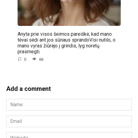
Anyta prie visos šeimos pareiškė, kad mano
tėvai sėdi ant jos sūnaus sprandoVisi nutilo, o
mano vyras žiūrėjo į grindis, lyg norėtų
prasmegti.
0
66
Add a comment
Name
*
Email
*
Website