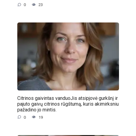
0
23
Citrinos gaivintas vanduoJis atsipjovė gurkšnį ir
pajuto gaivų citrinos rūgštumą, kuris akimirksniu
pažadino jo mintis.
0
19