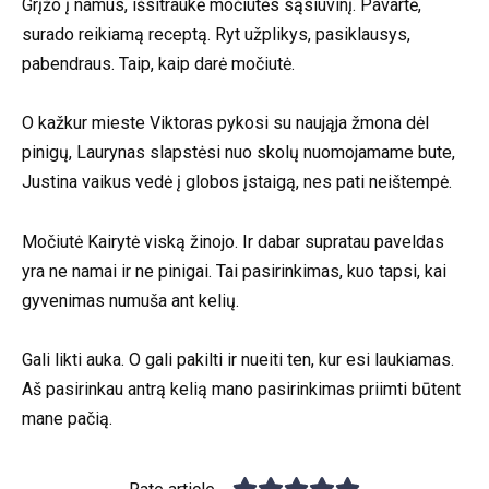
Grįžo į namus, išsitraukė močiutės sąsiuvinį. Pavartė,
surado reikiamą receptą. Ryt užplikys, pasiklausys,
pabendraus. Taip, kaip darė močiutė.
O kažkur mieste Viktoras pykosi su naująja žmona dėl
pinigų, Laurynas slapstėsi nuo skolų nuomojamame bute,
Justina vaikus vedė į globos įstaigą, nes pati neištempė.
Močiutė Kairytė viską žinojo. Ir dabar supratau paveldas
yra ne namai ir ne pinigai. Tai pasirinkimas, kuo tapsi, kai
gyvenimas numuša ant kelių.
Gali likti auka. O gali pakilti ir nueiti ten, kur esi laukiamas.
Aš pasirinkau antrą kelią mano pasirinkimas priimti būtent
mane pačią.