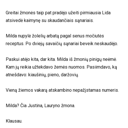
Greitai žmonės taip pat pradėjo užeiti pirmiausia Lida
atsivedė kaimynę su skaudančiais sąnariais.
Milda nupylė žolelių arbatą pagal senus močiutės
receptus. Po dviejų savaičių sąnariai beveik neskaudėjo.
Paskui atėjo kita, dar kita. Milda iš žmonių pinigų neėmė.
Kam jų reikia užtekdavo žemės nuomos. Pasiimdavo, ką
atnešdavo: kiaušinių, pieno, daržovių.
Vieną žiemos vakarą atskambino nepažįstamas numeris.
Milda? Čia Justina, Lauryno žmona.
Klausau.