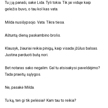
Tu į ją panaši, sakė Lida. Tyli tokia. Tik jai viduje kaip
geležis buvo, o tau kol kas vata.
Milda nusišypsojo. Vata. Tikra tiesa.
Aštuntą dieną paskambino brolis.
Klausyk, žiauriai reikia pinigų, kaip visada įžūlus balsas.
Justina parduoti butą nori.
Bet notaras sako negalim. Gal tu atsisakysi paveldėjimo?
Tada praeitų sąlygos.
Ne, pasakė Milda.
Tu ką, ten gi tik pelėsiai! Kam tau to reikia?