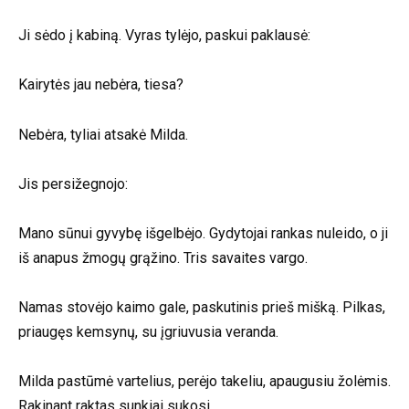
Ji sėdo į kabiną. Vyras tylėjo, paskui paklausė:
Kairytės jau nebėra, tiesa?
Nebėra, tyliai atsakė Milda.
Jis persižegnojo:
Mano sūnui gyvybę išgelbėjo. Gydytojai rankas nuleido, o ji
iš anapus žmogų grąžino. Tris savaites vargo.
Namas stovėjo kaimo gale, paskutinis prieš mišką. Pilkas,
priaugęs kemsynų, su įgriuvusia veranda.
Milda pastūmė vartelius, perėjo takeliu, apaugusiu žolėmis.
Rakinant raktas sunkiai sukosi.