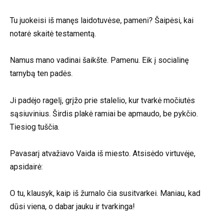
Tu juokeisi iš manęs laidotuvėse, pameni? Šaipėsi, kai
notarė skaitė testamentą.
Namus mano vadinai šaikšte. Pamenu. Eik į socialinę
tarnybą ten padės.
Ji padėjo ragelį, grįžo prie stalelio, kur tvarkė močiutės
sąsiuvinius. Širdis plakė ramiai be apmaudo, be pykčio.
Tiesiog tuščia.
Pavasarį atvažiavo Vaida iš miesto. Atsisėdo virtuvėje,
apsidairė:
O tu, klausyk, kaip iš žurnalo čia susitvarkei. Maniau, kad
dūsi viena, o dabar jauku ir tvarkinga!