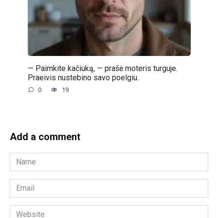
— Paimkite kačiuką, — prašė moteris turguje.
Praeivis nustebino savo poelgiu.
0
19
Add a comment
Name
*
Email
*
Website