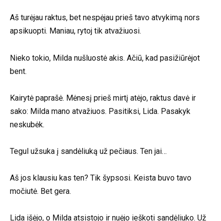
Aš turėjau raktus, bet nespėjau prieš tavo atvykimą nors
apsikuopti. Maniau, rytoj tik atvažiuosi.
Nieko tokio, Milda nušluostė akis. Ačiū, kad pasižiūrėjot
bent.
Kairytė paprašė. Mėnesį prieš mirtį atėjo, raktus davė ir
sako: Milda mano atvažiuos. Pasitiksi, Lida. Pasakyk
neskubėk.
Tegul užsuka į sandėliuką už pečiaus. Ten jai…
Aš jos klausiu kas ten? Tik šypsosi. Keista buvo tavo
močiutė. Bet gera.
Lida išėjo, o Milda atsistojo ir nuėjo ieškoti sandėliuko. Už