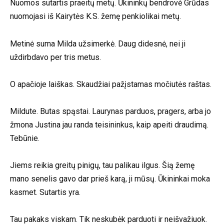
Nuomos sutartis praeitų metų. Ūkininkų bendrovė Grūdas
nuomojasi iš Kairytės K.S. žemę penkiolikai metų.
Metinė suma Milda užsimerkė. Daug didesnė, nei ji
uždirbdavo per tris metus.
O apačioje laiškas. Skaudžiai pažįstamas močiutės raštas.
Mildute. Butas spąstai. Laurynas parduos, pragers, arba jo
žmona Justina jau randa teisininkus, kaip apeiti draudimą.
Tebūnie.
Jiems reikia greitų pinigų, tau palikau ilgus. Šią žemę
mano senelis gavo dar prieš karą, ji mūsų. Ūkininkai moka
kasmet. Sutartis yra.
Tau pakaks viskam. Tik neskubėk parduoti ir neišvažiuok.