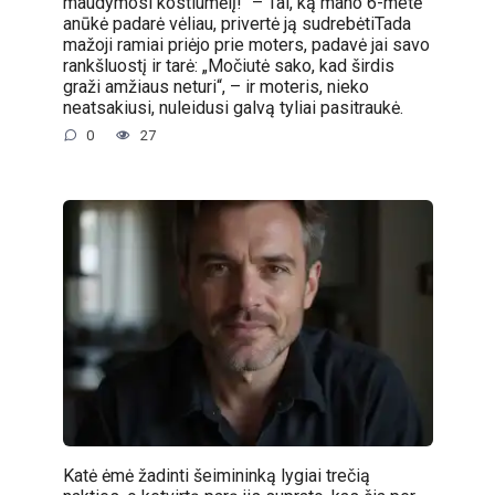
maudymosi kostiumėlį!“ – Tai, ką mano 6-metė
anūkė padarė vėliau, privertė ją sudrebėtiTada
mažoji ramiai priėjo prie moters, padavė jai savo
rankšluostį ir tarė: „Močiutė sako, kad širdis
graži amžiaus neturi“, – ir moteris, nieko
neatsakiusi, nuleidusi galvą tyliai pasitraukė.
0
27
Katė ėmė žadinti šeimininką lygiai trečią