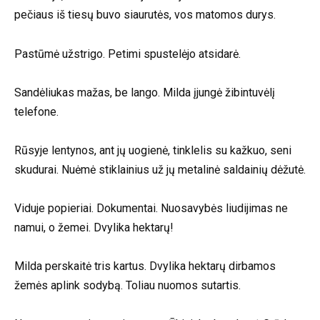
pečiaus iš tiesų buvo siaurutės, vos matomos durys.
Pastūmė užstrigo. Petimi spustelėjo atsidarė.
Sandėliukas mažas, be lango. Milda įjungė žibintuvėlį
telefone.
Rūsyje lentynos, ant jų uogienė, tinklelis su kažkuo, seni
skudurai. Nuėmė stiklainius už jų metalinė saldainių dėžutė.
Viduje popieriai. Dokumentai. Nuosavybės liudijimas ne
namui, o žemei. Dvylika hektarų!
Milda perskaitė tris kartus. Dvylika hektarų dirbamos
žemės aplink sodybą. Toliau nuomos sutartis.