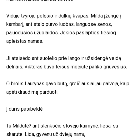
Viduje tvyrojo pelėsio ir dulkių kvapas. Milda įžengė į
kambarį, ant stalo purvo luobas, languose senos,
pajuodusios užuolaidos. Jokios paslapties tiesiog
apleistas namas.
Ji atsisėdo ant suolelio prie lango ir užsidengė veidą
delnais. Viktoras buvo teisus močiutė paliko griuvėsius.
O brolis Laurynas gavo butą, greičiausiai jau galvoja, kaip
apėti draudimą parduoti.
Į duris pasibeldė.
Tu Mildutė? ant slenksčio stovėjo kaimynė, liesa, su
skarute. Lida, gyvenu už dviejų namų.