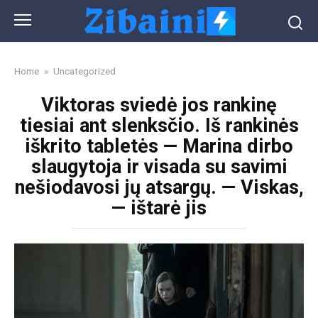
Skip
to
content
Home
»
Uncategorized
Viktoras sviedė jos rankinę
tiesiai ant slenksčio. Iš rankinės
iškrito tabletės — Marina dirbo
slaugytoja ir visada su savimi
nešiodavosi jų atsargų. — Viskas,
— ištarė jis