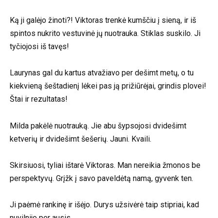
Ką ji galėjo žinoti?! Viktoras trenkė kumščiu į sieną, ir iš
spintos nukrito vestuvinė jų nuotrauka. Stiklas suskilo. Ji
tyčiojosi iš tavęs!
Laurynas gal du kartus atvažiavo per dešimt metų, o tu
kiekvieną šeštadienį lėkei pas ją prižiūrėjai, grindis plovei!
Štai ir rezultatas!
Milda pakėlė nuotrauką. Jie abu šypsojosi dvidešimt
ketverių ir dvidešimt šešerių. Jauni. Kvaili.
Skirsiuosi, tyliai ištarė Viktoras. Man nereikia žmonos be
perspektyvų. Grįžk į savo paveldėtą namą, gyvenk ten.
Ji paėmė rankinę ir išėjo. Durys užsivėrė taip stipriai, kad
nuvilnijo per ausis.