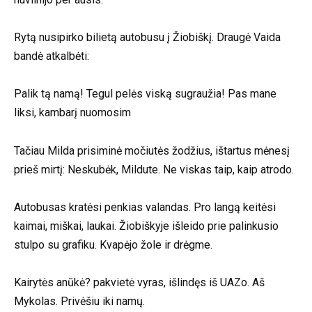
Rytą nusipirko bilietą autobusu į Žiobiškį. Draugė Vaida
bandė atkalbėti:
Palik tą namą! Tegul pelės viską sugraužia! Pas mane
liksi, kambarį nuomosim
Tačiau Milda prisiminė močiutės žodžius, ištartus mėnesį
prieš mirtį: Neskubėk, Mildute. Ne viskas taip, kaip atrodo.
Autobusas kratėsi penkias valandas. Pro langą keitėsi
kaimai, miškai, laukai. Žiobiškyje išleido prie palinkusio
stulpo su grafiku. Kvapėjo žole ir drėgme.
Kairytės anūkė? pakvietė vyras, išlindęs iš UAZo. Aš
Mykolas. Privėšiu iki namų.