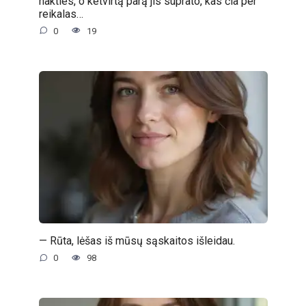
nakties, o ketvirtą parą jis suprato, kas čia per
reikalas…
0
19
— Rūta, lėšas iš mūsų sąskaitos išleidau.
0
98