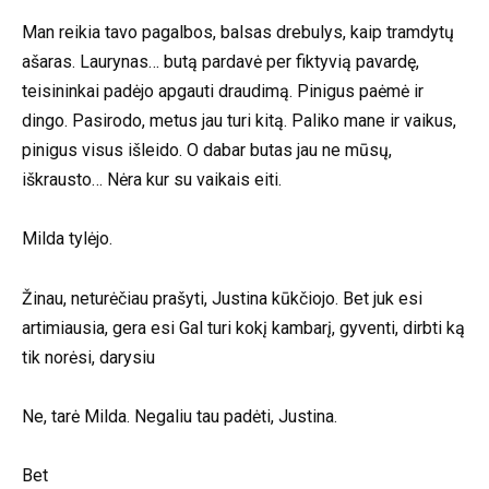
Man reikia tavo pagalbos, balsas drebulys, kaip tramdytų
ašaras. Laurynas… butą pardavė per fiktyvią pavardę,
teisininkai padėjo apgauti draudimą. Pinigus paėmė ir
dingo. Pasirodo, metus jau turi kitą. Paliko mane ir vaikus,
pinigus visus išleido. O dabar butas jau ne mūsų,
iškrausto… Nėra kur su vaikais eiti.
Milda tylėjo.
Žinau, neturėčiau prašyti, Justina kūkčiojo. Bet juk esi
artimiausia, gera esi Gal turi kokį kambarį, gyventi, dirbti ką
tik norėsi, darysiu
Ne, tarė Milda. Negaliu tau padėti, Justina.
Bet