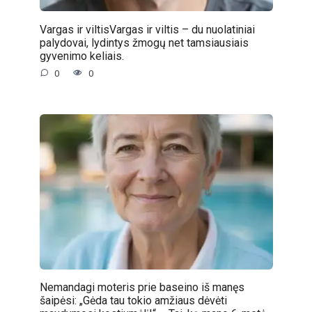
Vargas ir viltisVargas ir viltis – du nuolatiniai
palydovai, lydintys žmogų net tamsiausiais
gyvenimo keliais.
0
0
Nemandagi moteris prie baseino iš manęs
šaipėsi: „Gėda tau tokio amžiaus dėvėti