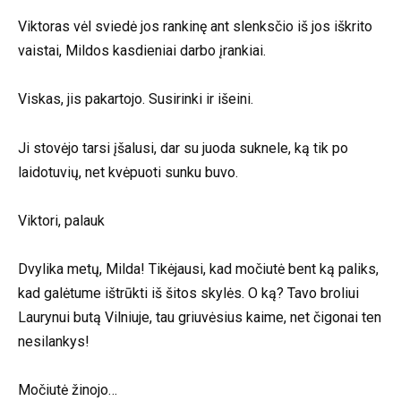
Viktoras vėl sviedė jos rankinę ant slenksčio iš jos iškrito
vaistai, Mildos kasdieniai darbo įrankiai.
Viskas, jis pakartojo. Susirinki ir išeini.
Ji stovėjo tarsi įšalusi, dar su juoda suknele, ką tik po
laidotuvių, net kvėpuoti sunku buvo.
Viktori, palauk
Dvylika metų, Milda! Tikėjausi, kad močiutė bent ką paliks,
kad galėtume ištrūkti iš šitos skylės. O ką? Tavo broliui
Laurynui butą Vilniuje, tau griuvėsius kaime, net čigonai ten
nesilankys!
Močiutė žinojo…