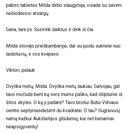
pabiro tabletės Milda dirbo slaugytoja, visada su savimi
nešiodavosi atsargų.
Gana, tarė jis. Susirink daiktus ir dink iš čia.
Milda stovėjo prieškambaryje, dar su juodu suknele nuo
laidotuvių, ir vos kvėpavo.
Viktori, palauk
Dvylika metų, Milda. Dvylika metų laukiau. Galvojau, gal
tavo močiutė bent ką nors mums paliks, kad išliptume iš
šitos skylės. O ką ji padarė? Tavo broliui Butui Vilniaus
centre septyniasdešimt du kvadratai. O tau? Sugriuvusį
namą kažkur Aukštaitijos glūdumoj, kur net benamiai
neapsigyventų!