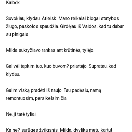
Kalbėk.
Suvokiau, klydau. Atleisk. Mano reikalai blogai statybos
žlugo, paskolos spaudžia. Girdėjau iš Vaidos, kad tu dabar
su pinigais
Milda sukryžiavo rankas ant krūtinės, tylėjo.
Gal vėl tapkim tuo, kuo buvom? priartėjo. Supratau, kad
klydau.
Galim viską pradėti iš naujo. Tau padėsiu, namą
remontuosim, persikelsim čia
Ne, ji tarė tyliai.
Ką ne? surūgęs žvilgsnis. Milda, dvylika metų kartu!