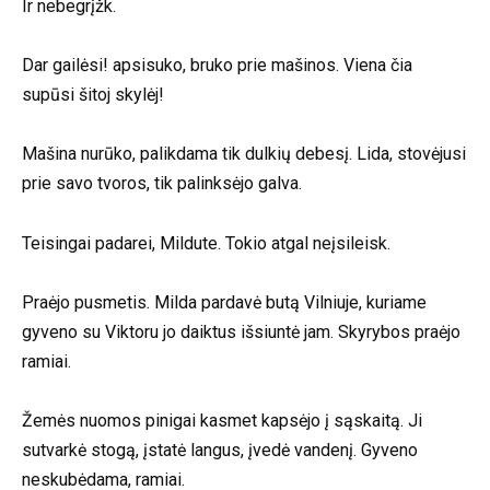
Ir nebegrįžk.
Dar gailėsi! apsisuko, bruko prie mašinos. Viena čia
supūsi šitoj skylėj!
Mašina nurūko, palikdama tik dulkių debesį. Lida, stovėjusi
prie savo tvoros, tik palinksėjo galva.
Teisingai padarei, Mildute. Tokio atgal neįsileisk.
Praėjo pusmetis. Milda pardavė butą Vilniuje, kuriame
gyveno su Viktoru jo daiktus išsiuntė jam. Skyrybos praėjo
ramiai.
Žemės nuomos pinigai kasmet kapsėjo į sąskaitą. Ji
sutvarkė stogą, įstatė langus, įvedė vandenį. Gyveno
neskubėdama, ramiai.