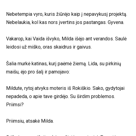
Nebetempia vyro, kuris žiūrėjo kaip į nepavykusį projektą.
Nebelaukia, kol kas nors įvertins jos pastangas. Gyvena.
Vakarop, kai Vaida išvyko, Milda išėjo ant verandos. Saulė
leidosi už miško, oras skaidrus ir gaivus.
Šalia murkė katinas, kurį paėmė žiemą. Lida, su pirkinių
maišu, ėjo pro šalį ir pamojavo:
Mildute, rytoj atvyks moteris iš Rokiškio. Sako, gydytojai
nepadeda, o apie tave girdėjo. Su širdim problemos.
Priimsi?
Priimsiu, atsakė Milda.